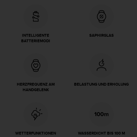
s
s
i
b
i
l
INTELLIGENTE
SAPHIRGLAS
i
BATTERIEMODI
t
y
G
u
i
d
e
HERZFREQUENZ AM
BELASTUNG UND ERHOLUNG
l
HANDGELENK
i
n
e
s
(
W
C
WETTERFUNKTIONEN
WASSERDICHT BIS 100 M
A