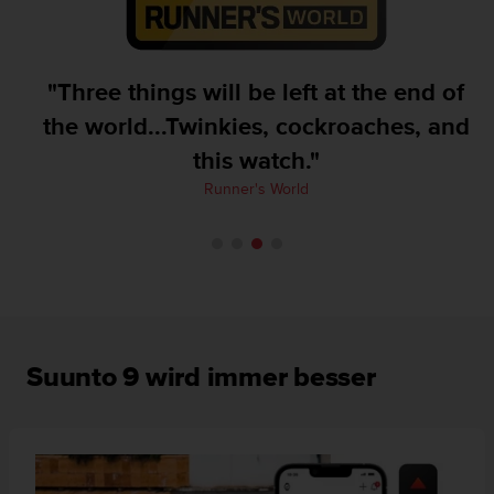
w
e
i
t
"Three things will be left at the end of
e
the world...Twinkies, cockroaches, and
r
e
this watch."
r
Z
Runner's World
u
g
ä
n
g
l
i
c
Suunto 9 wird immer besser
h
k
e
i
t