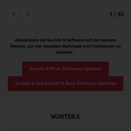
b
l
1 / 15
e
m
e
m
i
Aktualisiere die Suunto 9 Software auf die neueste
t
Version, um die neuesten Merkmale und Funktionen zu
d
erhalten.
e
m
Z
Suunto 9 Peak Software-Updates
u
g
Suunto 9 und Suunto 9 Baro Software-Updates
r
i
f
f
a
VORTEILE
u
f
I