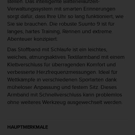
stellen. Das intelligente Batterielaufzeit-
t
Verwaltungssystem mit smarten Erinnerungen
e
sorgt dafür, dass Ihre Uhr so lang funktioniert, wie
m
i
Sie sie brauchen. Die robuste Suunto 9 ist für
t
langes, hartes Training, Rennen und extreme
d
Abenteuer konzipiert.
e
n
Das Stoffband mit Schlaufe ist ein leichtes,
W
weiches, atmungsaktives Textilarmband mit einem
e
Klettverschluss für überragenden Komfort und
b
C
verbesserte Herzfrequenzmessungen. Ideal für
o
Wettkämpfe in verschiedenen Sportarten dank
n
müheloser Anpassung und festem Sitz. Dieses
t
Armband mit Schnellverschluss kann problemlos
e
n
ohne weiteres Werkzeug ausgewechselt werden.
t
A
c
c
HAUPTMERKMALE
e