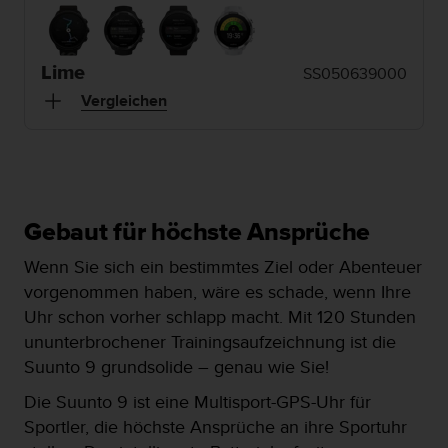
i
t
ä
t
Lime
SS050639000
s
Vergleichen
s
t
u
f
e
A
A
Gebaut für höchste Ansprüche
d
i
Wenn Sie sich ein bestimmtes Ziel oder Abenteuer
e
vorgenommen haben, wäre es schade, wenn Ihre
s
Uhr schon vorher schlapp macht. Mit 120 Stunden
e
ununterbrochener Trainingsaufzeichnung ist die
r
W
Suunto 9 grundsolide – genau wie Sie!
e
Die Suunto 9 ist eine Multisport-GPS-Uhr für
b
s
Sportler, die höchste Ansprüche an ihre Sportuhr
i