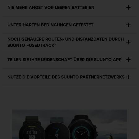
n
NIE MEHR ANGST VOR LEEREN BATTERIEN
f
o
r
UNTER HARTEN BEDINGUNGEN GETESTET
m
a
t
NOCH GENAUERE ROUTEN- UND DISTANZDATEN DURCH
i
SUUNTO FUSEDTRACK™
o
n
TEILEN SIE IHRE LEIDENSCHAFT ÜBER DIE SUUNTO APP
e
n
a
NUTZE DIE VORTEILE DES SUUNTO PARTNERNETZWERKS
u
f
d
i
e
s
e
r
W
e