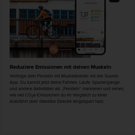
s
n
o
r
m
e
n
a
n
.
S
Reduziere Emissionen mit deinen Muskeln
o
l
Verfolge dein Pendeln mit Muskelantrieb mit der Suunto
l
App. Du kannst jetzt deine Fahrten, Läufe, Spaziergänge
t
und andere Aktivitäten als „Pendeln“ markieren und sehen,
e
wie viel CO
e-Emissionen du im Vergleich zu einer
s
2
Autofahrt über dieselbe Strecke eingespart hast.
t
d
u
P
r
o