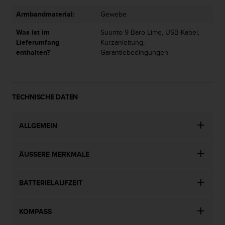
(
Armbandmaterial:
Gewebe
g
e
Was ist im
Suunto 9 Baro Lime, USB-Kabel,
b
Lieferumfang
Kurzanleitung,
ü
enthalten?
Garantiebedingungen
h
r
e
n
f
TECHNISCHE DATEN
r
e
ALLGEMEIN
i
)
.
ÄUSSERE MERKMALE
BATTERIELAUFZEIT
KOMPASS