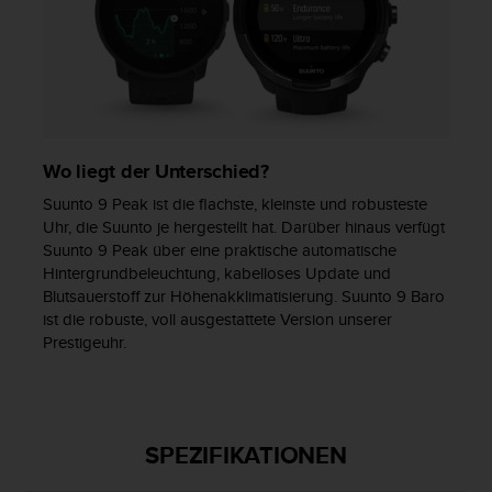
b
i
t
t
e
d
e
n
Wo liegt der Unterschied?
K
Suunto 9 Peak ist die flachste, kleinste und robusteste
u
Uhr, die Suunto je hergestellt hat. Darüber hinaus verfügt
n
Suunto 9 Peak über eine praktische automatische
d
Hintergrundbeleuchtung, kabelloses Update und
e
n
Blutsauerstoff zur Höhenakklimatisierung. Suunto 9 Baro
d
ist die robuste, voll ausgestattete Version unserer
i
Prestigeuhr.
e
n
s
t
SPEZIFIKATIONEN
i
n