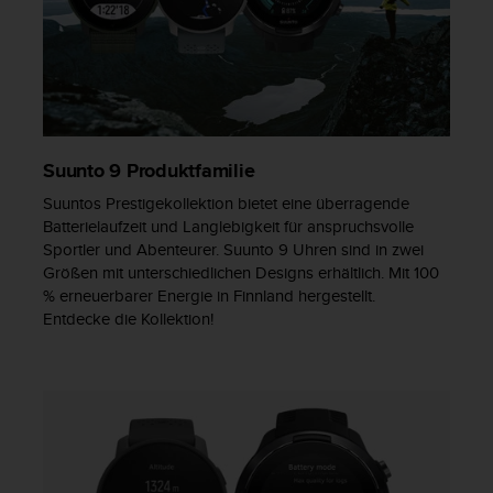
b
s
i
t
e
h
a
Suunto 9 Produktfamilie
b
e
Suuntos Prestigekollektion bietet eine überragende
n
Batterielaufzeit und Langlebigkeit für anspruchsvolle
,
Sportler und Abenteurer. Suunto 9 Uhren sind in zwei
k
Größen mit unterschiedlichen Designs erhältlich. Mit 100
o
% erneuerbarer Energie in Finnland hergestellt.
n
Entdecke die Kollektion!
t
a
k
t
i
e
r
e