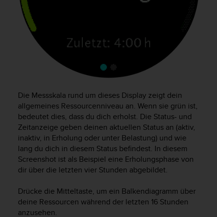
G
)
2
.
0
s
o
w
i
Die Messskala rund um dieses Display zeigt dein
e
allgemeines Ressourcenniveau an. Wenn sie grün ist,
d
e
bedeutet dies, dass du dich erholst. Die Status- und
r
Zeitanzeige geben deinen aktuellen Status an (aktiv,
E
inaktiv, in Erholung oder unter Belastung) und wie
r
lang du dich in diesem Status befindest. In diesem
f
Screenshot ist als Beispiel eine Erholungsphase von
ü
dir über die letzten vier Stunden abgebildet.
l
l
Drücke die Mitteltaste, um ein Balkendiagramm über
u
deine Ressourcen während der letzten 16 Stunden
n
g
anzusehen.