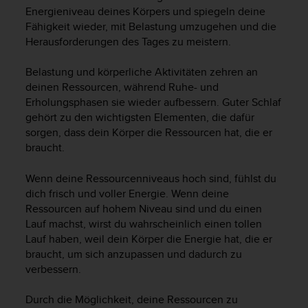
i
Energieniveau deines Körpers und spiegeln deine
t
Fähigkeit wieder, mit Belastung umzugehen und die
ä
Herausforderungen des Tages zu meistern.
t
s
s
Belastung und körperliche Aktivitäten zehren an
t
deinen Ressourcen, während Ruhe- und
u
Erholungsphasen sie wieder aufbessern. Guter Schlaf
f
gehört zu den wichtigsten Elementen, die dafür
e
sorgen, dass dein Körper die Ressourcen hat, die er
A
braucht.
A
d
Wenn deine Ressourcenniveaus hoch sind, fühlst du
i
dich frisch und voller Energie. Wenn deine
e
s
Ressourcen auf hohem Niveau sind und du einen
e
Lauf machst, wirst du wahrscheinlich einen tollen
r
Lauf haben, weil dein Körper die Energie hat, die er
W
braucht, um sich anzupassen und dadurch zu
e
verbessern.
b
s
Durch die Möglichkeit, deine Ressourcen zu
i