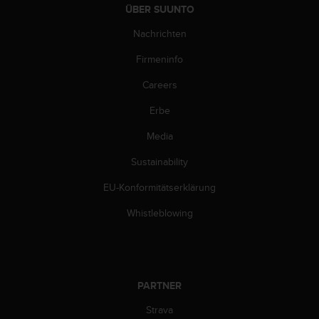
ÜBER SUUNTO
b
s
Nachrichten
i
t
Firmeninfo
e
h
Careers
a
Erbe
b
e
Media
n
,
Sustainability
k
o
EU-Konformitätserklärung
n
t
Whistleblowing
a
k
t
i
e
PARTNER
r
Strava
e