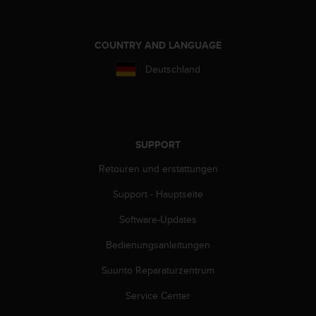
b
l
e
COUNTRY AND LANGUAGE
m
e
Deutschland
m
i
t
d
e
SUPPORT
m
Z
Retouren und erstattungen
u
g
Support - Hauptseite
r
Software-Updates
i
f
Bedienungsanleitungen
f
a
Suunto Reparaturzentrum
u
f
Service Center
I