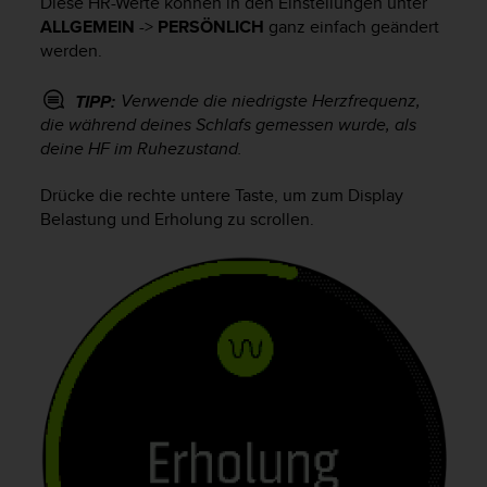
Diese HR-Werte können in den Einstellungen unter
s
ALLGEMEIN
->
PERSÖNLICH
ganz einfach geändert
s
i
werden.
b
i
Verwende die niedrigste Herzfrequenz,
TIPP:
l
die während deines Schlafs gemessen wurde, als
i
deine HF im Ruhezustand.
t
y
Drücke die rechte untere Taste, um zum Display
G
Belastung und Erholung zu scrollen.
u
i
d
e
l
i
n
e
s
(
W
C
A