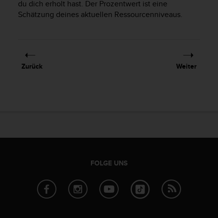
s
du dich erholt hast. Der Prozentwert ist eine
n
Schätzung deines aktuellen Ressourcenniveaus.
o
r
m
e
n
Zurück
Weiter
a
n
.
S
o
l
l
t
e
s
FOLGE UNS
t
d
u
P
r
o