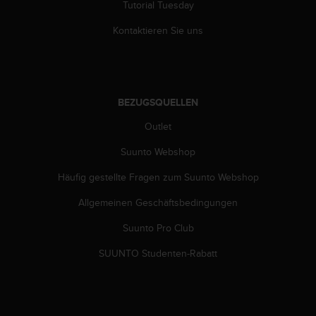
n
Tutorial Tuesday
f
Kontaktieren Sie uns
o
r
m
a
t
i
BEZUGSQUELLEN
o
Outlet
n
e
Suunto Webshop
n
a
Häufig gestellte Fragen zum Suunto Webshop
u
f
Allgemeinen Geschäftsbedingungen
d
Suunto Pro Club
i
e
SUUNTO Studenten-Rabatt
s
e
r
W
e