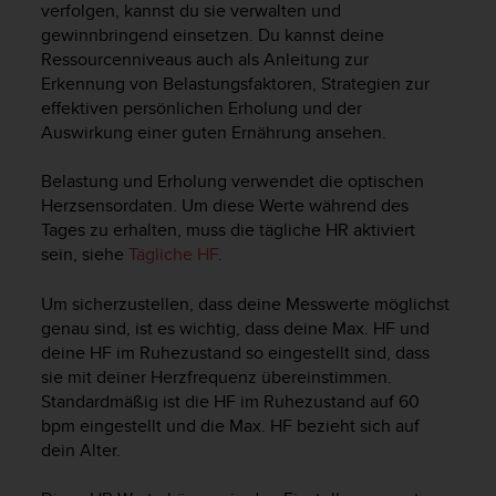
verfolgen, kannst du sie verwalten und
t
gewinnbringend einsetzen. Du kannst deine
e
Ressourcenniveaus auch als Anleitung zur
m
i
Erkennung von Belastungsfaktoren, Strategien zur
t
effektiven persönlichen Erholung und der
d
Auswirkung einer guten Ernährung ansehen.
e
n
Belastung und Erholung verwendet die optischen
W
Herzsensordaten. Um diese Werte während des
e
Tages zu erhalten, muss die tägliche HR aktiviert
b
sein, siehe
Tägliche HF
.
C
o
Um sicherzustellen, dass deine Messwerte möglichst
n
t
genau sind, ist es wichtig, dass deine Max. HF und
e
deine HF im Ruhezustand so eingestellt sind, dass
n
sie mit deiner Herzfrequenz übereinstimmen.
t
Standardmäßig ist die HF im Ruhezustand auf 60
A
bpm eingestellt und die Max. HF bezieht sich auf
c
dein Alter.
c
e