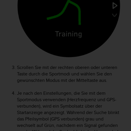
t
e
m
i
t
d
e
n
W
e
b
Scrollen Sie mit der rechten oberen oder unteren
C
Taste durch die Sportmodi und wählen Sie den
o
gewünschten Modus mit der Mitteltaste aus.
n
t
e
Je nach den Einstellungen, die Sie mit dem
n
Sportmodus verwenden (Herzfrequenz und GPS-
t
verbunden), wird ein Symbolsatz über der
A
Startanzeige angezeigt. Während der Suche blinkt
c
das Pfeilsymbol (GPS verbunden) grau und
c
wechselt auf Grün, nachdem ein Signal gefunden
e