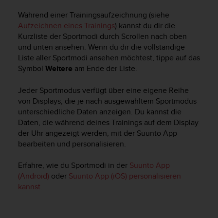
(
Während einer Trainingsaufzeichnung (siehe
g
Aufzeichnen eines Trainings
) kannst du dir die
e
b
Kurzliste der Sportmodi durch Scrollen nach oben
ü
und unten ansehen. Wenn du dir die vollständige
h
Liste aller Sportmodi ansehen möchtest, tippe auf das
r
Symbol
Weitere
am Ende der Liste.
e
n
Jeder Sportmodus verfügt über eine eigene Reihe
f
von Displays, die je nach ausgewähltem Sportmodus
r
unterschiedliche Daten anzeigen. Du kannst die
e
Daten, die während deines Trainings auf dem Display
i
der Uhr angezeigt werden, mit der Suunto App
)
.
bearbeiten und personalisieren.
Erfahre, wie du Sportmodi in der
Suunto App
(Android)
oder
Suunto App (iOS) personalisieren
kannst.