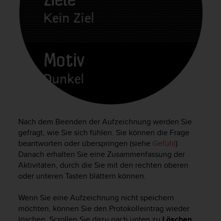
b
l
e
m
e
m
i
t
d
e
m
Z
Nach dem Beenden der Aufzeichnung werden Sie
u
gefragt, wie Sie sich fühlen. Sie können die Frage
g
beantworten oder überspringen (siehe
Gefühl
).
r
Danach erhalten Sie eine Zusammenfassung der
i
f
Aktivitäten, durch die Sie mit den rechten oberen
f
oder unteren Tasten blättern können.
a
u
Wenn Sie eine Aufzeichnung nicht speichern
f
möchten, können Sie den Protokolleintrag wieder
I
löschen. Scrollen Sie dazu nach unten zu
Löschen