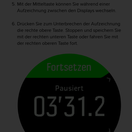
w
Mit der Mitteltaste können Sie während einer
e
Aufzeichnung zwischen den Displays wechseln.
i
t
Drücken Sie zum Unterbrechen der Aufzeichnung
e
die rechte obere Taste. Stoppen und speichern Sie
r
mit der rechten unteren Taste oder fahren Sie mit
e
der rechten oberen Taste fort.
r
Z
u
g
ä
n
g
l
i
c
h
k
e
i
t