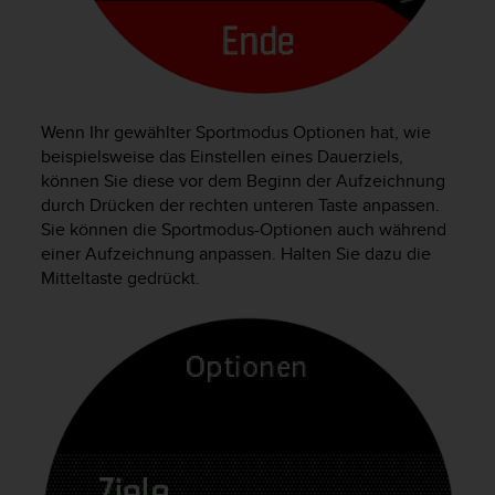
s
n
o
r
m
e
Wenn Ihr gewählter Sportmodus Optionen hat, wie
n
beispielsweise das Einstellen eines Dauerziels,
a
n
können Sie diese vor dem Beginn der Aufzeichnung
.
durch Drücken der rechten unteren Taste anpassen.
S
Sie können die Sportmodus-Optionen auch während
o
einer Aufzeichnung anpassen. Halten Sie dazu die
l
Mitteltaste gedrückt.
l
t
e
s
t
d
u
P
r
o