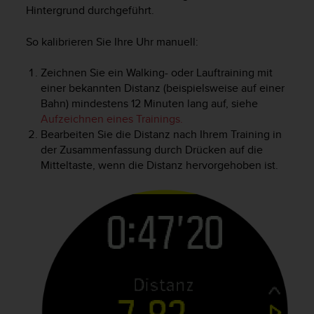
b
Hintergrund durchgeführt.
i
t
So kalibrieren Sie Ihre Uhr manuell:
t
e
Zeichnen Sie ein Walking- oder Lauftraining mit
d
einer bekannten Distanz (beispielsweise auf einer
e
Bahn) mindestens 12 Minuten lang auf, siehe
n
Aufzeichnen eines Trainings.
K
u
Bearbeiten Sie die Distanz nach Ihrem Training in
n
der Zusammenfassung durch Drücken auf die
d
Mitteltaste, wenn die Distanz hervorgehoben ist.
e
n
d
i
e
n
s
t
i
n