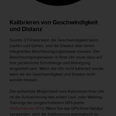
b
s
i
t
Kalibrieren von Geschwindigkeit
e
und Distanz
h
a
Suunto 3 Fitness
kann die Geschwindigkeit beim
b
Laufen und Gehen, und die Distanz über einen
e
integrierten Beschleunigungsmesser messen. Der
n
,
Beschleunigungsmesser in Ihrer Uhr muss dazu auf
k
Ihre persönliche Schrittlänge und Bewegung
o
eingestellt sein. Wenn die Uhr nicht kalibriert wurde,
n
kann sie die Geschwindigkeit und Distanz nicht
t
korrekt messen.
a
k
Die einfachste Möglichkeit zum Kalibrieren Ihrer Uhr
t
ist die Aufzeichnung des ersten Lauf- oder Walking-
i
Trainings bei eingeschaltetem GPS (siehe
e
r
Verbundenes GPS
). Wenn Sie das GPS Ihres Handys
e
verwenden, wird die Kalibrierung automatisch im