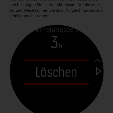
n
und bestätigen Sie mit der Mitteltaste. Auf dieselbe
f
Art und Weise können Sie auch Aufzeichnungen aus
o
dem Logbuch löschen.
r
m
a
t
i
o
n
e
n
a
u
f
d
i
e
s
e
r
W
e