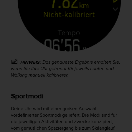
d
e
n
U
S
A
u
n
t
e
r
Das genaueste Ergebnis erhalten Sie,
HINWEIS:
+
wenn Sie Ihre Uhr getrennt für jeweils Laufen und
1
Walking manuell kalibrieren.
8
5
5
Sportmodi
2
5
8
Deine Uhr wird mit einer großen Auswahl
0
vordefinierter Sportmodi geliefert. Die Modi sind für
9
die jeweiligen Aktivitäten und Zwecke konzipiert,
0
vom gemütlichen Spaziergang bis zum Skilanglauf.
0