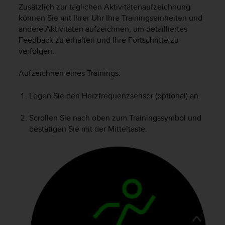
i
Zusätzlich zur täglichen Aktivitätenaufzeichnung
t
können Sie mit Ihrer Uhr Ihre Trainingseinheiten und
ä
andere Aktivitäten aufzeichnen, um detailliertes
t
Feedback zu erhalten und Ihre Fortschritte zu
s
verfolgen.
s
t
u
Aufzeichnen eines Trainings:
f
e
Legen Sie den Herzfrequenzsensor (optional) an.
A
A
Scrollen Sie nach oben zum Trainingssymbol und
d
bestätigen Sie mit der Mitteltaste.
i
e
s
e
r
W
e
b
s
i