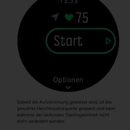
G
)
2
.
0
s
o
w
i
e
d
e
r
E
r
f
ü
Sobald die Aufzeichnung gestartet wird, ist die
l
gewählte Herzfrequenzquelle gesperrt und kann
l
während der laufenden Trainingseinheit nicht
u
mehr verändert werden.
n
g