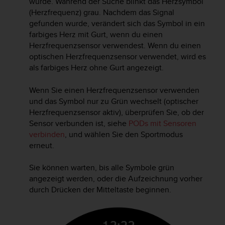
wurde. Während der Suche blinkt das Herzsymbol
s
(Herzfrequenz) grau. Nachdem das Signal
s
i
gefunden wurde, verändert sich das Symbol in ein
b
farbiges Herz mit Gurt, wenn du einen
i
Herzfrequenzsensor verwendest. Wenn du einen
l
optischen Herzfrequenzsensor verwendet, wird es
i
als farbiges Herz ohne Gurt angezeigt.
t
y
Wenn Sie einen Herzfrequenzsensor verwenden
G
und das Symbol nur zu Grün wechselt (optischer
u
Herzfrequenzsensor aktiv), überprüfen Sie, ob der
i
Sensor verbunden ist, siehe
PODs mit Sensoren
d
e
verbinden
, und wählen Sie den Sportmodus
l
erneut.
i
n
Sie können warten, bis alle Symbole grün
e
angezeigt werden, oder die Aufzeichnung vorher
s
durch Drücken der Mitteltaste beginnen.
(
W
C
A