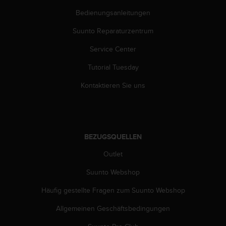
w
Bedienungsanleitungen
e
i
Suunto Reparaturzentrum
t
e
Service Center
r
e
Tutorial Tuesday
r
Z
Kontaktieren Sie uns
u
g
ä
n
g
BEZUGSQUELLEN
l
Outlet
i
c
Suunto Webshop
h
k
Häufig gestellte Fragen zum Suunto Webshop
e
i
Allgemeinen Geschäftsbedingungen
t