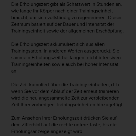
i
Die Erholungszeit gibt als Schätzwert in Stunden an,
t
wie lange Ihr Körper nach einer Trainingseinheit
ä
braucht, um sich vollständig zu regenerieren. Dieser
t
Zeitraum basiert auf der Dauer und Intensität der
s
Trainingseinheit sowie der allgemeinen Erschöpfung.
s
t
u
Die Erholungszeit akkumuliert sich aus allen
f
Trainingsarten. In anderen Worten ausgedrückt: Sie
e
sammeln Erholungszeit bei langen, nicht intensiven
A
Trainingseinheiten sowie auch bei hoher Intensität
A
an.
d
i
Die Zeit kumuliert über die Trainingseinheiten, d. h.
e
wenn Sie vor dem Ablauf der Zeit erneut trainieren
s
wird die neu angesammelte Zeit zur verbleibenden
e
r
Zeit Ihrer vorherigen Trainingseinheiten hinzugefügt.
W
e
Zum Ansehen Ihrer Erholungszeit drücken Sie auf
b
dem Zifferblatt auf die rechte untere Taste, bis die
s
Erholungsanzeige angezeigt wird.
i