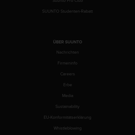
s
Suunto Pro Club
n
SUUNTO Studenten-Rabatt
o
r
m
e
n
ÜBER SUUNTO
a
n
Nachrichten
.
S
Firmeninfo
o
l
Careers
l
t
Erbe
e
Media
s
t
Sustainability
d
u
EU-Konformitätserklärung
P
r
Whistleblowing
o