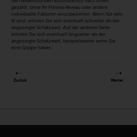
die Gesamtstunden kontinuierlich nach unten
s
gezählt, ohne Ihr Fitness-Niveau oder andere
s
individuelle Faktoren einzubeziehen. Wenn Sie sehr
i
b
fit sind, erholen Sie sich eventuell schneller als der
i
angezeigte Schätzwert. Auf der anderen Seite
l
erholen Sie sich eventuell langsamer als der
i
angezeigte Schätzwert, beispielsweise wenn Sie
t
eine Grippe haben.
y
G
u
i
d
Zurück
Weiter
e
l
i
n
e
s
(
W
C
A