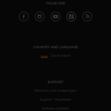
FOLGE UNS
G
)
2
.
0
s
o
w
i
COUNTRY AND LANGUAGE
e
d
Deutschland
e
r
E
r
f
SUPPORT
ü
l
Retouren und erstattungen
l
u
Support - Hauptseite
n
g
Software-Updates