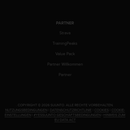
b
l
e
m
PARTNER
e
m
Strava
i
TrainingPeaks
t
d
Value Pack
e
m
Partner Willkommen
Z
u
Partner
g
r
i
f
f
.
COPYRIGHT © 2026 SUUNTO.
ALLE RECHTE VORBEHALTEN.
a
NUTZUNGSBEDINGUNGEN
|
DATENSCHUTZRICHTLINIE
|
COOKIES
|
COOKIE-
u
EINSTELLUNGEN
|
#YESSUUNTO GESCHÄFTSBEDINGUNGEN
|
HINWEIS ZUM
f
EU DATA ACT
I