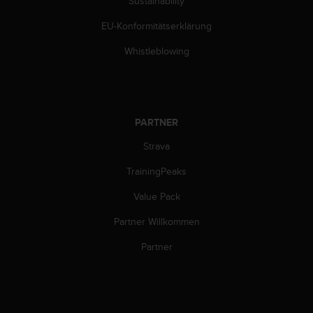
Sustainability
s
n
EU-Konformitätserklärung
o
r
Whistleblowing
m
e
n
a
n
PARTNER
.
S
Strava
o
l
TrainingPeaks
l
Value Pack
t
e
Partner Willkommen
s
t
Partner
d
u
P
r
o