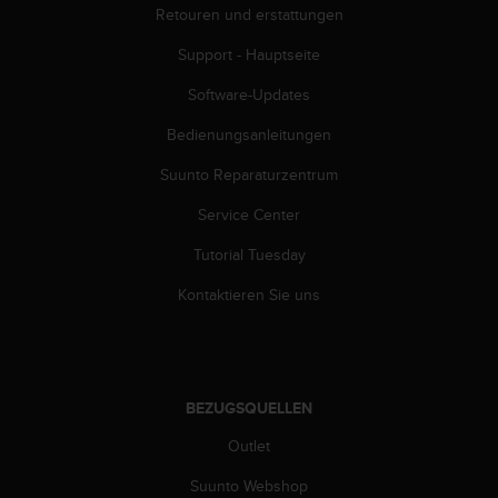
Retouren und erstattungen
G
)
Support - Hauptseite
2
.
Software-Updates
0
s
Bedienungsanleitungen
o
Suunto Reparaturzentrum
w
i
Service Center
e
d
Tutorial Tuesday
e
r
Kontaktieren Sie uns
E
r
f
ü
l
BEZUGSQUELLEN
l
u
Outlet
n
Suunto Webshop
g