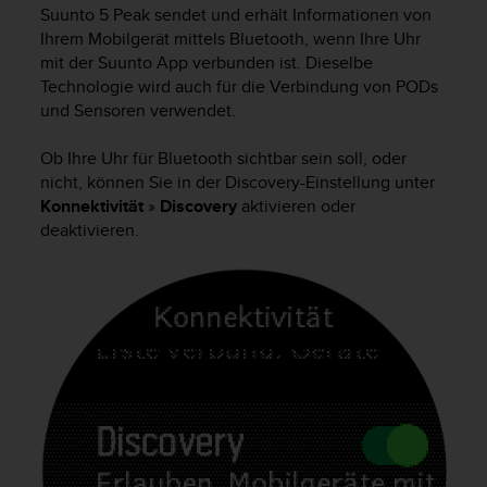
i
Suunto 5 Peak
sendet und erhält Informationen von
t
Ihrem Mobilgerät mittels Bluetooth, wenn Ihre Uhr
ä
mit der Suunto App verbunden ist. Dieselbe
t
Technologie wird auch für die Verbindung von PODs
s
und Sensoren verwendet.
s
t
u
Ob Ihre Uhr für Bluetooth sichtbar sein soll, oder
f
nicht, können Sie in der Discovery-Einstellung unter
e
Konnektivität
»
Discovery
aktivieren oder
A
deaktivieren.
A
d
i
e
s
e
r
W
e
b
s
i