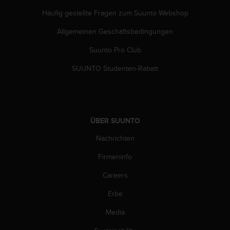
w
Häufig gestellte Fragen zum Suunto Webshop
e
i
Allgemeinen Geschäftsbedingungen
t
e
Suunto Pro Club
r
e
SUUNTO Studenten-Rabatt
r
Z
u
g
ä
ÜBER SUUNTO
n
Nachrichten
g
l
Firmeninfo
i
c
Careers
h
k
Erbe
e
i
Media
t