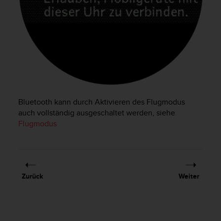
t
e
m
i
t
d
e
n
W
e
Bluetooth kann durch Aktivieren des Flugmodus
b
auch vollständig ausgeschaltet werden, siehe
C
Flugmodus
o
n
t
e
n
t
Zurück
Weiter
A
c
c
e