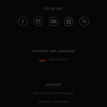
w
e
FOLGE UNS
i
t
e
r
e
r
Z
u
g
COUNTRY AND LANGUAGE
ä
Deutschland
n
g
l
i
c
h
SUPPORT
k
e
Retouren und erstattungen
i
Support - Hauptseite
t