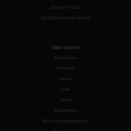
b
Suunto Pro Club
l
e
SUUNTO Studenten-Rabatt
m
e
m
i
t
ÜBER SUUNTO
d
e
Nachrichten
m
Z
Firmeninfo
u
Careers
g
r
Erbe
i
f
Media
f
a
Sustainability
u
f
EU-Konformitätserklärung
I