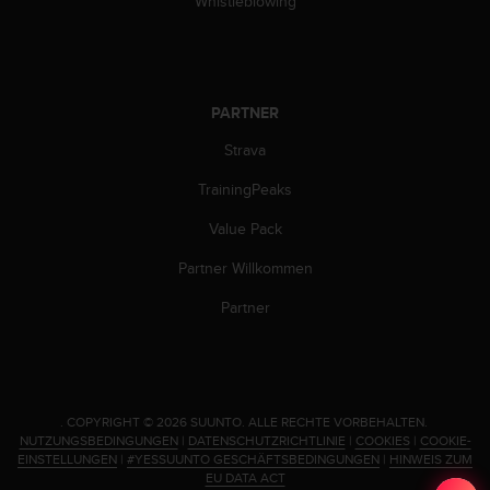
Whistleblowing
n
f
o
r
m
PARTNER
a
t
Strava
i
o
TrainingPeaks
n
e
Value Pack
n
a
Partner Willkommen
u
Partner
f
d
i
e
s
e
.
COPYRIGHT © 2026 SUUNTO.
ALLE RECHTE VORBEHALTEN.
NUTZUNGSBEDINGUNGEN
|
DATENSCHUTZRICHTLINIE
|
COOKIES
|
COOKIE-
r
EINSTELLUNGEN
|
#YESSUUNTO GESCHÄFTSBEDINGUNGEN
|
HINWEIS ZUM
W
EU DATA ACT
e