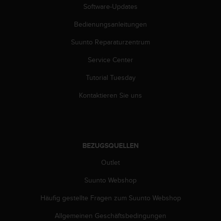
s
Software-Updates
n
o
Bedienungsanleitungen
r
m
Suunto Reparaturzentrum
e
n
Service Center
a
Tutorial Tuesday
n
.
Kontaktieren Sie uns
S
o
l
l
t
BEZUGSQUELLEN
e
s
Outlet
t
d
Suunto Webshop
u
P
Häufig gestellte Fragen zum Suunto Webshop
r
Allgemeinen Geschäftsbedingungen
o