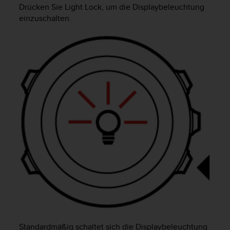
i
Drücken Sie
Light Lock
, um die Displaybeleuchtung
t
einzuschalten.
ä
t
s
s
t
u
f
e
A
A
d
i
e
s
e
r
W
e
b
s
Standardmäßig schaltet sich die Displaybeleuchtung
i