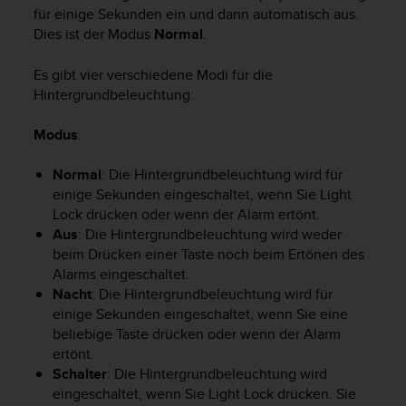
t
für einige Sekunden ein und dann automatisch aus.
e
Dies ist der Modus
Normal
.
m
i
Es gibt vier verschiedene Modi für die
t
Hintergrundbeleuchtung:
d
e
Modus
:
n
W
Normal
: Die Hintergrundbeleuchtung wird für
e
b
einige Sekunden eingeschaltet, wenn Sie
Light
C
Lock
drücken oder wenn der Alarm ertönt.
o
Aus
: Die Hintergrundbeleuchtung wird weder
n
beim Drücken einer Taste noch beim Ertönen des
t
Alarms eingeschaltet.
e
Nacht
: Die Hintergrundbeleuchtung wird für
n
einige Sekunden eingeschaltet, wenn Sie eine
t
beliebige Taste drücken oder wenn der Alarm
A
ertönt.
c
Schalter
: Die Hintergrundbeleuchtung wird
c
e
eingeschaltet, wenn Sie
Light Lock
drücken. Sie