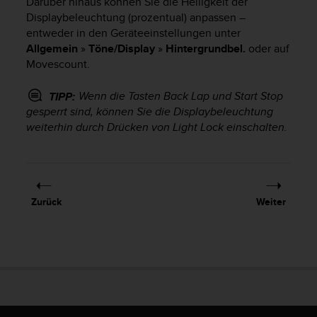
Darüber hinaus können Sie die Helligkeit der
G
Displaybeleuchtung (prozentual) anpassen –
)
entweder in den Geräteeinstellungen unter
2
Allgemein
»
Töne/Display
»
Hintergrundbel.
oder auf
.
Movescount.
0
s
Wenn die Tasten
Back Lap
und
Start Stop
TIPP:
o
gesperrt sind, können Sie die Displaybeleuchtung
w
i
weiterhin durch Drücken von
Light Lock
einschalten.
e
d
e
r
E
Zurück
Weiter
r
f
ü
l
l
u
n
g