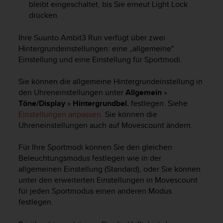
s
bleibt eingeschaltet, bis Sie erneut
Light Lock
s
drücken.
i
b
Ihre
Suunto Ambit3 Run
verfügt über zwei
i
Hintergrundeinstellungen: eine „allgemeine"
l
Einstellung und eine Einstellung für Sportmodi.
i
t
Sie können die allgemeine Hintergrundeinstellung in
y
den Uhreneinstellungen unter
Allgemein
»
G
u
Töne/Display
»
Hintergrundbel.
festlegen. Siehe
i
Einstellungen anpassen
. Sie können die
d
Uhreneinstellungen auch auf Movescount ändern.
e
l
Für Ihre Sportmodi können Sie den gleichen
i
Beleuchtungsmodus festlegen wie in der
n
allgemeinen Einstellung (Standard), oder Sie können
e
unter den erweiterten Einstellungen in Movescount
s
für jeden Sportmodus einen anderen Modus
(
festlegen.
W
C
A