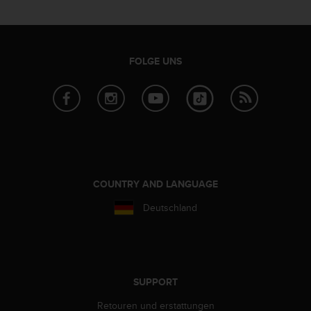
b
l
e
m
FOLGE UNS
e
m
i
t
d
e
m
Z
u
COUNTRY AND LANGUAGE
g
r
Deutschland
i
f
f
a
u
SUPPORT
f
I
Retouren und erstattungen