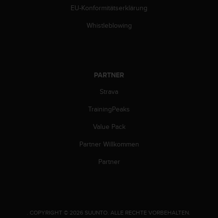
b
EU-Konformitätserklärung
i
t
Whistleblowing
t
e
d
e
n
PARTNER
K
Strava
u
n
TrainingPeaks
d
e
Value Pack
n
d
Partner Willkommen
i
e
Partner
n
s
t
i
n
.
COPYRIGHT © 2026 SUUNTO.
ALLE RECHTE VORBEHALTEN.