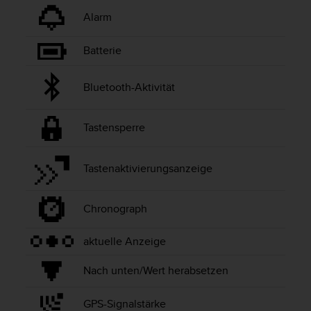
t
Alarm
e
m
Batterie
i
t
d
Bluetooth-Aktivität
e
n
W
Tastensperre
e
b
C
Tastenaktivierungsanzeige
o
n
t
Chronograph
e
n
aktuelle Anzeige
t
A
Nach unten/Wert herabsetzen
c
c
e
GPS-Signalstärke