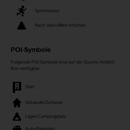
G
Sportmodus
)
2
.
Nach oben/Wert erhöhen
0
s
o
w
POI-Symbole
i
e
Folgende POI-Symbole sind auf der
Suunto Ambit3
d
Run
verfügbar:
e
r
E
Start
r
f
ü
Gebäude/Zuhause
l
l
u
Lager/Campingplatz
n
g
Auto/Parkplatz