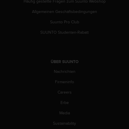
Häufig gestellte Fragen zum Suunto Webshop
b
s
Allgemeinen Geschäftsbedingungen
i
Suunto Pro Club
t
e
SUUNTO Studenten-Rabatt
h
a
b
e
n
ÜBER SUUNTO
,
k
Nachrichten
o
n
Firmeninfo
t
a
Careers
k
Erbe
t
i
Media
e
r
Sustainability
e