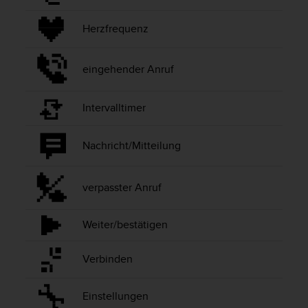
s
s
Herzfrequenz
i
b
i
eingehender Anruf
l
i
t
Intervalltimer
y
G
u
Nachricht/Mitteilung
i
d
e
verpasster Anruf
l
i
Weiter/bestätigen
n
e
s
Verbinden
(
W
C
Einstellungen
A