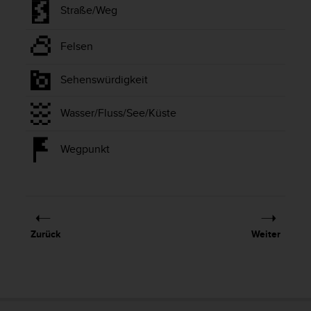
s
Straße/Weg
n
o
r
Felsen
m
e
Sehenswürdigkeit
n
a
Wasser/Fluss/See/Küste
n
.
S
Wegpunkt
o
l
l
t
e
s
Zurück
Weiter
t
d
u
P
r
o