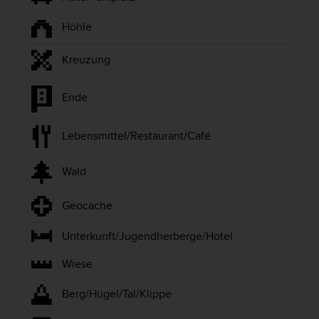
w
e
Höhle
i
t
Kreuzung
e
r
e
Ende
r
Z
Lebensmittel/Restaurant/Café
u
g
ä
Wald
n
g
Geocache
l
i
c
Unterkunft/Jugendherberge/Hotel
h
Wiese
k
e
i
Berg/Hügel/Tal/Klippe
t