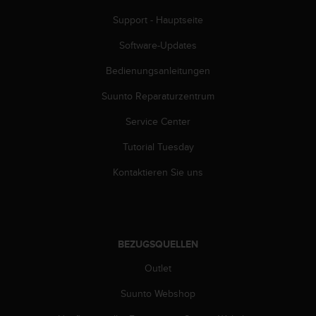
n
f
Support - Hauptseite
o
Software-Updates
r
m
Bedienungsanleitungen
a
t
Suunto Reparaturzentrum
i
o
Service Center
n
e
Tutorial Tuesday
n
Kontaktieren Sie uns
a
u
f
d
i
e
BEZUGSQUELLEN
s
Outlet
e
r
Suunto Webshop
W
e