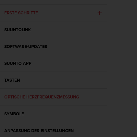
i
t
ä
ERSTE SCHRITTE
t
s
SUUNTOLINK
s
t
u
SOFTWARE-UPDATES
f
e
A
SUUNTO APP
A
d
i
TASTEN
e
s
OPTISCHE HERZFREQUENZMESSUNG
e
r
W
SYMBOLE
e
b
s
ANPASSUNG DER EINSTELLUNGEN
i