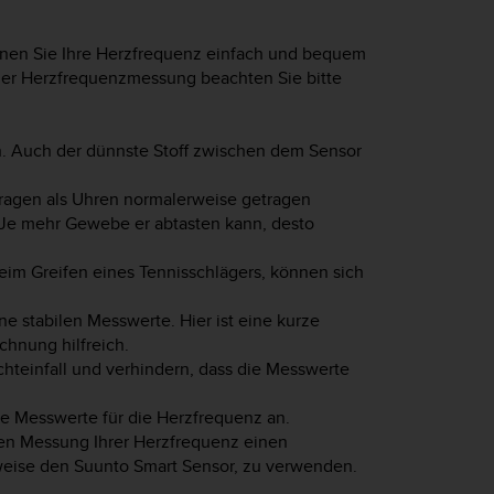
nen Sie Ihre Herzfrequenz einfach und bequem
der Herzfrequenzmessung beachten Sie bitte
n. Auch der dünnste Stoff zwischen dem Sensor
ragen als Uhren normalerweise getragen
 Je mehr Gewebe er abtasten kann, desto
im Greifen eines Tennisschlägers, können sich
ine stabilen Messwerte. Hier ist eine kurze
hnung hilfreich.
chteinfall und verhindern, dass die Messwerte
e Messwerte für die Herzfrequenz an.
den Messung Ihrer Herzfrequenz einen
weise den Suunto Smart Sensor, zu verwenden.