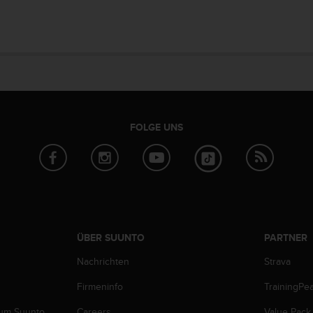
FOLGE UNS
ÜBER SUUNTO
PARTNER
Nachrichten
Strava
Firmeninfo
TrainingPe
zum Suunto
Careers
Value Pack