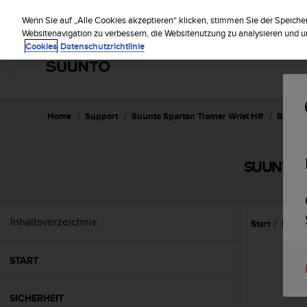
S
Regi
u
Wenn Sie auf „Alle Cookies akzeptieren“ klicken, stimmen Sie der Speiche
u
Websitenavigation zu verbessern, die Websitenutzung zu analysieren und
Cookies
Datenschutzrichtlinie
n
t
o
s
t
r
Home
Support
Suunto Spartan Trainer Wrist HR
Bedienu
e
b
t
SUUNTO S
d
i
e
K
Inhaltsverzeichnis
Start
Erste 
o
n
f
START
o
r
m
SICHERHEIT