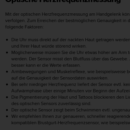
Mit der optischen Herzfrequenzmessung am Handgelenk kön
verfolgen. Zum Erreichen der bestmöglichen Genauigkeit in 
folgende Faktoren:
Die Uhr muss direkt auf der nackten Haut getragen werde
und Ihrer Haut würde störend wirken.
Möglicherweise müssen Sie die Uhr etwas höher am Arm t
werden. Der Sensor misst den Blutfluss über das Gewebe.
besser kann er die Werte erfassen.
Armbewegungen und Muskelreflexe, wie beispielsweise be
auf die Genauigkeit der Sensordaten auswirken.
Bei sehr niedriger Herzfrequenz liefert der Sensor evtl. ke
Aufwärmphase über einige Minuten vor Beginn der Aufzeic
Die Pigmentierung der Haut und Tattoos blockieren den Li
des optischen Sensors zuverlässig sind.
Der optische Sensor zeigt beim Schwimmen evtl. ungenau
Wir empfehlen Ihnen zur genaueren, schneller reagieren
kompatiblen Brustgurt-Herzfrequenzsensor, wie beispiels