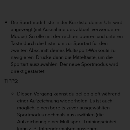
s
s
i
b
Die Sportmodi-Liste in der Kurzliste deiner Uhr wird
i
angezeigt (mit Ausnahme des aktuell verwendeten
l
Modus). Scrolle mit der rechten oberen und unteren
i
t
Taste durch die Liste, um zur Sportart für den
y
zweiten Abschnitt deines Multisport-Workouts zu
G
navigieren. Drücke dann die Mitteltaste, um die
u
Sportart auszuwählen. Der neue Sportmodus wird
i
direkt gestartet.
d
e
TIPPS:
l
i
Diesen Vorgang kannst du beliebig oft während
n
e
einer Aufzeichnung wiederholen. Es ist auch
s
möglich, einen bereits zuvor ausgewählten
(
Sportmodus nochmals auszuwählen (die
W
Aufzeichnung einer Multisport-Trainingseinheit
C
kann z. B. folgendermaßen aussehen:
A