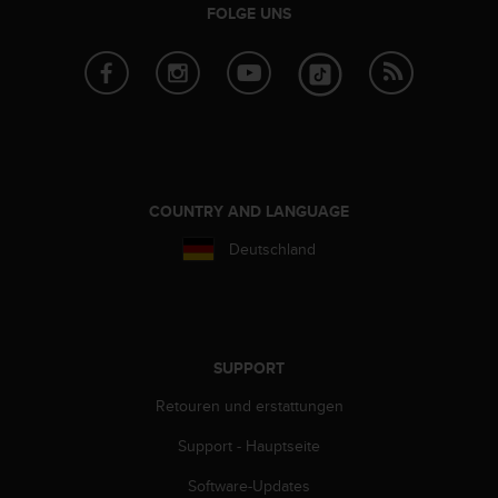
s
FOLGE UNS
n
o
r
m
e
n
a
n
.
COUNTRY AND LANGUAGE
S
o
Deutschland
l
l
t
e
s
SUPPORT
t
d
Retouren und erstattungen
u
Support - Hauptseite
P
r
Software-Updates
o