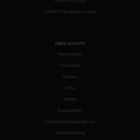
Suunto Pro Club
n
f
SUUNTO Studenten-Rabatt
o
r
m
a
t
ÜBER SUUNTO
i
o
Nachrichten
n
e
Firmeninfo
n
Careers
a
u
Erbe
f
d
Media
i
e
Sustainability
s
e
EU-Konformitätserklärung
r
Whistleblowing
W
e