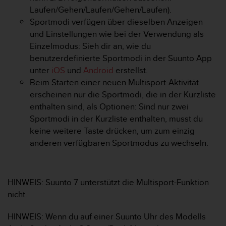
G
Laufen/Gehen/Laufen/Gehen/Laufen).
)
Sportmodi verfügen über dieselben Anzeigen
2
und Einstellungen wie bei der Verwendung als
.
Einzelmodus: Sieh dir an, wie du
0
benutzerdefinierte Sportmodi in der Suunto App
s
o
unter
iOS
und
Android
erstellst.
w
Beim Starten einer neuen Multisport-Aktivität
i
erscheinen nur die Sportmodi, die in der Kurzliste
e
enthalten sind, als Optionen: Sind nur zwei
d
Sportmodi in der Kurzliste enthalten, musst du
e
r
keine weitere Taste drücken, um zum einzig
E
anderen verfügbaren Sportmodus zu wechseln.
r
f
ü
l
HINWEIS: Suunto 7 unterstützt die Multisport-Funktion
l
nicht.
u
n
HINWEIS: Wenn du auf einer Suunto Uhr des Modells
g