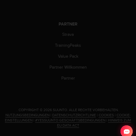
b
s
i
t
PARTNER
e
Strava
h
a
TrainingPeaks
b
e
Value Pack
n
,
Partner Willkommen
k
Partner
o
n
t
a
k
t
.
COPYRIGHT © 2026 SUUNTO.
ALLE RECHTE VORBEHALTEN.
i
NUTZUNGSBEDINGUNGEN
|
DATENSCHUTZRICHTLINIE
|
COOKIES
|
COOKIE-
EINSTELLUNGEN
|
#YESSUUNTO GESCHÄFTSBEDINGUNGEN
|
HINWEIS ZUM
e
EU DATA ACT
r
e