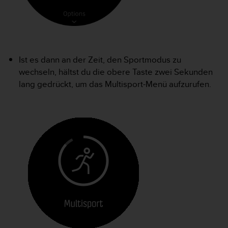
t
e
m
i
t
d
Ist es dann an der Zeit, den Sportmodus zu
e
wechseln, hältst du die obere Taste zwei Sekunden
n
lang gedrückt, um das Multisport-Menü aufzurufen.
W
e
b
C
o
n
t
e
n
t
A
c
c
e