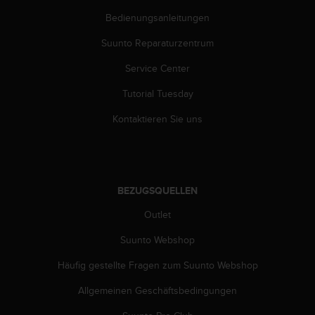
b
Bedienungsanleitungen
l
e
Suunto Reparaturzentrum
m
e
Service Center
m
Tutorial Tuesday
i
t
Kontaktieren Sie uns
d
e
m
Z
u
BEZUGSQUELLEN
g
r
Outlet
i
f
Suunto Webshop
f
a
Häufig gestellte Fragen zum Suunto Webshop
u
Allgemeinen Geschäftsbedingungen
f
I