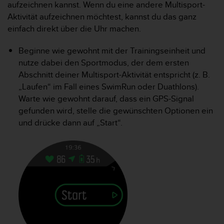
i
aufzeichnen kannst. Wenn du eine andere Multisport-
t
Aktivität aufzeichnen möchtest, kannst du das ganz
ä
einfach direkt über die Uhr machen.
t
s
Beginne wie gewohnt mit der Trainingseinheit und
s
t
nutze dabei den Sportmodus, der dem ersten
u
Abschnitt deiner Multisport-Aktivität entspricht (z. B.
f
„Laufen“ im Fall eines SwimRun oder Duathlons).
e
Warte wie gewohnt darauf, dass ein GPS-Signal
A
gefunden wird, stelle die gewünschten Optionen ein
A
d
und drücke dann auf „Start“.
i
e
s
e
r
W
e
b
s
i