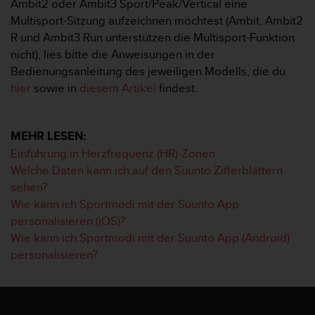
Ambit2 oder Ambit3 Sport/Peak/Vertical eine
w
Multisport-Sitzung aufzeichnen möchtest (Ambit, Ambit2
e
i
R und Ambit3 Run unterstützen die Multisport-Funktion
t
nicht), lies bitte die Anweisungen in der
e
Bedienungsanleitung des jeweiligen Modells, die du
r
hier
sowie in
diesem Artikel
findest.
e
r
Z
u
MEHR LESEN:
g
Einführung in Herzfrequenz (HR)-Zonen
ä
Welche Daten kann ich auf den Suunto Zifferblättern
n
sehen?
g
Wie kann ich Sportmodi mit der Suunto App
l
i
personalisieren (iOS)?
c
Wie kann ich Sportmodi mit der Suunto App (Android)
h
personalisieren?
k
e
i
t