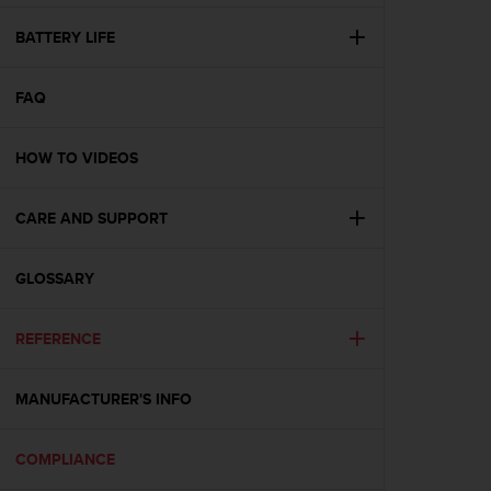
e
f
BATTERY LIFE
o
r
FAQ
t
h
i
HOW TO VIDEOS
s
w
e
CARE AND SUPPORT
b
s
i
GLOSSARY
t
e
REFERENCE
i
n
c
MANUFACTURER'S INFO
o
n
f
COMPLIANCE
o