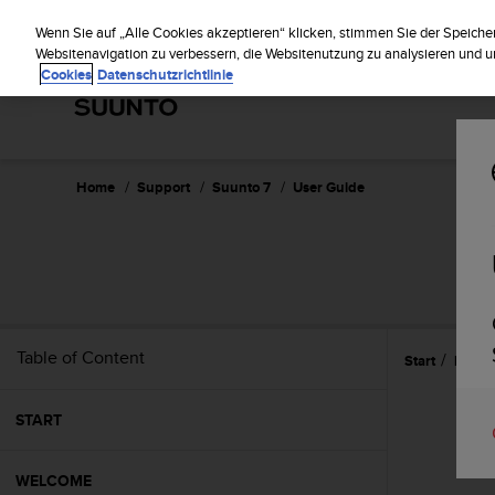
S
u
Wenn Sie auf „Alle Cookies akzeptieren“ klicken, stimmen Sie der Speiche
u
Websitenavigation zu verbessern, die Websitenutzung zu analysieren und
Cookies
Datenschutzrichtlinie
n
t
o
i
s
c
Home
Support
Suunto 7
User Guide
o
m
m
i
t
t
e
Table of Content
Start
Refer
d
t
o
START
a
c
h
WELCOME