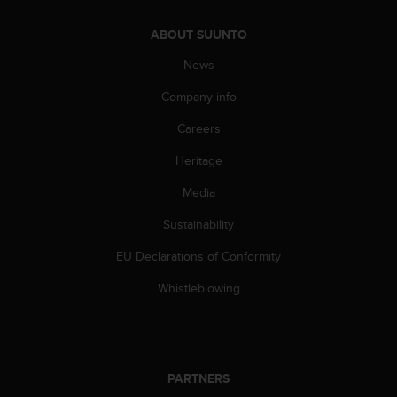
A
c
ABOUT SUUNTO
c
News
e
s
Company info
s
i
Careers
b
i
Heritage
l
i
Media
t
Sustainability
y
G
EU Declarations of Conformity
u
i
Whistleblowing
d
e
l
i
n
PARTNERS
e