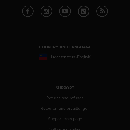
e
f
o
r
t
h
i
s
COUNTRY AND LANGUAGE
w
e
Liechtenstein (English)
b
s
i
t
e
SUPPORT
i
n
Returns and refunds
c
o
Retouren und erstattungen
n
Support main page
f
o
Software updates