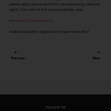
i
patent applications and their corresponding national
e
rights. For a list of the current patents, visit:
v
i
n
www.suunto.com/patents
g
L
Additional patent applications have been filed.
e
v
e
l
A
Previous
Next
A
c
o
n
f
o
r
m
a
n
FOLLOW US
c