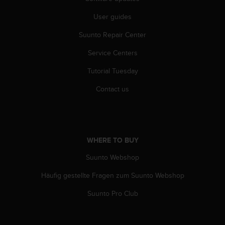
r
m
User guides
a
n
Suunto Repair Center
c
e
Service Centers
w
Tutorial Tuesday
i
t
Contact us
h
t
h
e
W
WHERE TO BUY
e
b
Suunto Webshop
C
o
Häufig gestellte Fragen zum Suunto Webshop
n
t
Suunto Pro Club
e
n
t