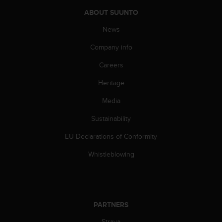
s
ABOUT SUUNTO
(
W
News
C
A
Company info
G
)
Careers
2
Heritage
.
0
Media
a
n
Sustainability
d
a
EU Declarations of Conformity
c
h
Whistleblowing
i
e
v
i
n
PARTNERS
g
Strava