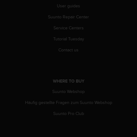
A
User guides
c
Suunto Repair Center
c
e
Service Centers
s
s
Tutorial Tuesday
i
b
Contact us
i
l
i
t
y
WHERE TO BUY
G
u
Suunto Webshop
i
Häufig gestellte Fragen zum Suunto Webshop
d
e
Suunto Pro Club
l
i
n
e