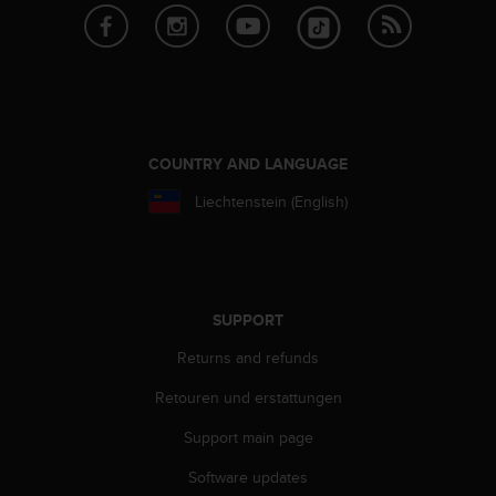
r
m
a
n
c
e
w
i
COUNTRY AND LANGUAGE
t
Liechtenstein (English)
h
t
h
e
W
e
SUPPORT
b
Returns and refunds
C
o
Retouren und erstattungen
n
t
Support main page
e
n
Software updates
t