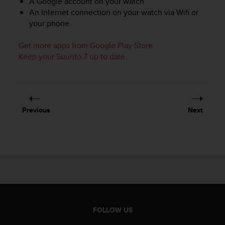
A Google account on your watch
e
An Internet connection on your watch via Wifi or
f
your phone
o
r
Get more apps from Google Play Store
t
Keep your Suunto 7 up to date
h
i
s
w
e
b
Previous
Next
s
i
t
e
i
n
c
o
n
f
FOLLOW US
o