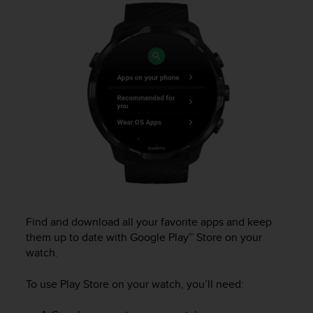
i
e
v
i
n
g
L
e
v
e
l
A
A
c
o
n
Find and download all your favorite apps and keep
f
them up to date with Google Play™ Store on your
o
watch.
r
m
a
To use Play Store on your watch, you’ll need:
n
c