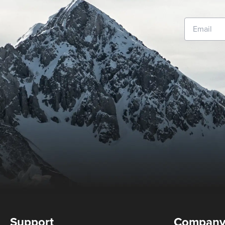
Support
Compan