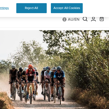
ns
ttings
Reject All
Accept All Cookies
AU/EN