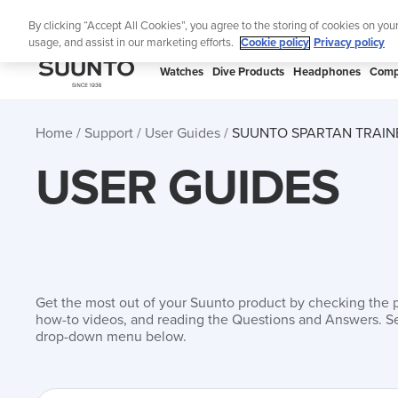
Skip
S
By clicking “Accept All Cookies”, you agree to the storing of cookies on you
to
usage, and assist in our marketing efforts.
Cookie policy
Privacy policy
content
SUUNTO
Watches
Dive Products
Headphones
Comp
APAC
Home
Support
User Guides
SUUNTO SPARTAN TRAINE
USER GUIDES
Get the most out of your Suunto product by checking the 
how-to videos, and reading the Questions and Answers. Se
drop-down menu below.