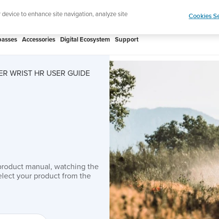
ign up for the newsletter and get 5% off
| Free retur
r device to enhance site navigation, analyze site
Cookies Se
asses
Accessories
Digital Ecosystem
Support
R WRIST HR USER GUIDE
product manual, watching the
lect your product from the