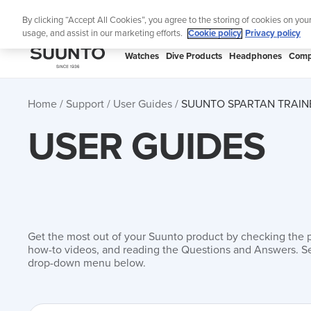
Skip
S
By clicking “Accept All Cookies”, you agree to the storing of cookies on you
to
usage, and assist in our marketing efforts.
Cookie policy
Privacy policy
content
SUUNTO
Watches
Dive Products
Headphones
Comp
APAC
Home
Support
User Guides
SUUNTO SPARTAN TRAINE
USER GUIDES
Get the most out of your Suunto product by checking the 
how-to videos, and reading the Questions and Answers. Se
drop-down menu below.