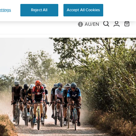
ns
ttings
Reject All
Accept All Cookies
AU/EN