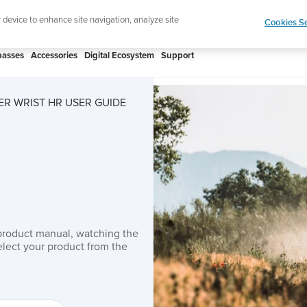
ign up for the newsletter and get 5% off
| Free retur
r device to enhance site navigation, analyze site
Cookies Se
asses
Accessories
Digital Ecosystem
Support
R WRIST HR USER GUIDE
product manual, watching the
lect your product from the