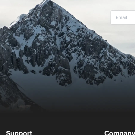
Support
Compan