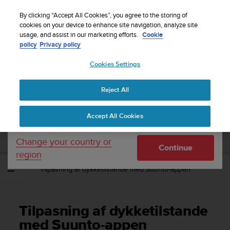
S
Sign up for the newsletter and get 5% off
| Free
u
By clicking “Accept All Cookies”, you agree to the storing of
returns
u
cookies on your device to enhance site navigation, analyze site
Your country or region:
usage, and assist in our marketing efforts.
Cookie
n
policy
Privacy policy
t
o
Cookies Settings
United States
i
s
Home
Support
Suunto EON Steel
Brugervejledning 3.0
c
Reject All
Currency: $ (USD)
o
m
Shipping only to United States
SUUNTO EON STEEL
Accept All Cookies
m
BRUGERVEJLEDNING 3.0
i
t
Change your country or
Continue
t
region
e
Tilpasning af dykketilstande med Suunto-appen
d
t
o
a
Tilpasning af dykketilstande
c
h
med Suunto-appen