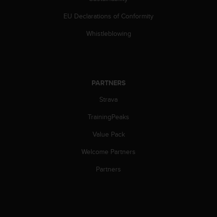
s
(
EU Declarations of Conformity
W
C
Whistleblowing
A
G
)
2
.
PARTNERS
0
Strava
a
n
TrainingPeaks
d
a
Value Pack
c
h
Welcome Partners
i
e
Partners
v
i
n
g