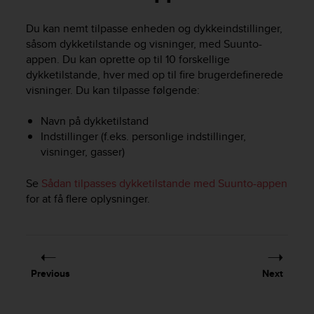
i
e
Du kan nemt tilpasse enheden og dykkeindstillinger,
v
såsom dykketilstande og visninger, med Suunto-
i
n
appen. Du kan oprette op til 10 forskellige
g
dykketilstande, hver med op til fire brugerdefinerede
L
visninger. Du kan tilpasse følgende:
e
v
Navn på dykketilstand
e
Indstillinger (f.eks. personlige indstillinger,
l
visninger, gasser)
A
A
Se
Sådan tilpasses dykketilstande med Suunto-appen
c
o
for at få flere oplysninger.
n
f
o
r
m
Previous
Next
a
n
c