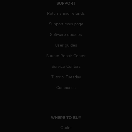
r
SUPPORT
m
a
Returns and refunds
n
Support main page
c
e
Software updates
w
i
User guides
t
h
Suunto Repair Center
t
h
Service Centers
e
Tutorial Tuesday
W
e
Contact us
b
C
o
n
t
WHERE TO BUY
e
n
Outlet
t