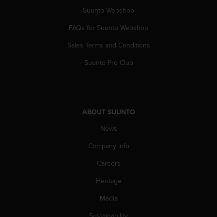
A
Suunto Webshop
c
c
FAQs for Suunto Webshop
e
Sales Terms and Conditions
s
s
Suunto Pro Club
i
b
i
l
i
ABOUT SUUNTO
t
y
News
G
u
Company info
i
d
Careers
e
Heritage
l
i
Media
n
e
Sustainability