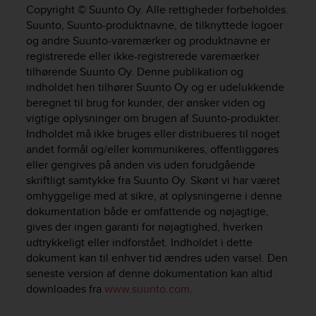
i
Copyright © Suunto Oy. Alle rettigheder forbeholdes.
e
Suunto, Suunto-produktnavne, de tilknyttede logoer
v
og andre Suunto-varemærker og produktnavne er
i
registrerede eller ikke-registrerede varemærker
n
tilhørende Suunto Oy. Denne publikation og
g
L
indholdet heri tilhører Suunto Oy og er udelukkende
e
beregnet til brug for kunder, der ønsker viden og
v
vigtige oplysninger om brugen af Suunto-produkter.
e
Indholdet må ikke bruges eller distribueres til noget
l
andet formål og/eller kommunikeres, offentliggøres
A
eller gengives på anden vis uden forudgående
A
skriftligt samtykke fra Suunto Oy. Skønt vi har været
c
omhyggelige med at sikre, at oplysningerne i denne
o
dokumentation både er omfattende og nøjagtige,
n
gives der ingen garanti for nøjagtighed, hverken
f
o
udtrykkeligt eller indforstået. Indholdet i dette
r
dokument kan til enhver tid ændres uden varsel. Den
m
seneste version af denne dokumentation kan altid
a
downloades fra
www.suunto.com
.
n
c