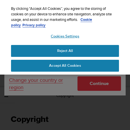
S
Sign up for the newsletter and get 5% off
| Free
u
By clicking “Accept All Cookies”, you agree to the storing of
returns
u
cookies on your device to enhance site navigation, analyze site
Your country or region:
usage, and assist in our marketing efforts.
Cookie
n
policy
Privacy policy
t
o
Cookies Settings
United States
i
s
Home
Support
Suunto EON Steel
Brugervejledning 3.0
c
Reject All
Currency: $ (USD)
o
m
Shipping only to United States
SUUNTO EON STEEL
Accept All Cookies
m
BRUGERVEJLEDNING 3.0
i
t
Change your country or
Continue
t
region
e
Copyright
d
t
o
a
Copyright
c
h