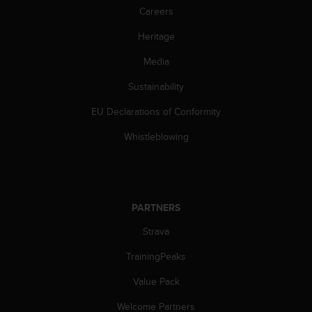
s
Careers
(
W
Heritage
C
Media
A
G
Sustainability
)
2
EU Declarations of Conformity
.
0
Whistleblowing
a
n
d
a
c
PARTNERS
h
i
Strava
e
TrainingPeaks
v
i
Value Pack
n
g
Welcome Partners