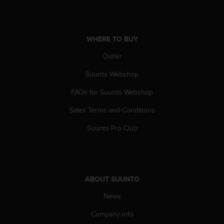
A
c
c
e
WHERE TO BUY
s
Outlet
s
i
Suunto Webshop
b
i
FAQs for Suunto Webshop
l
i
Sales Terms and Conditions
t
Suunto Pro Club
y
G
u
i
d
e
ABOUT SUUNTO
l
News
i
n
Company info
e