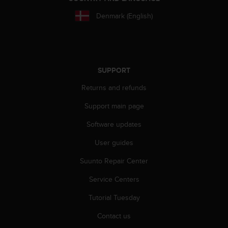
r
m
Denmark (English)
a
n
c
e
w
SUPPORT
i
t
Returns and refunds
h
t
Support main page
h
Software updates
e
W
User guides
e
b
Suunto Repair Center
C
o
Service Centers
n
t
Tutorial Tuesday
e
Contact us
n
t