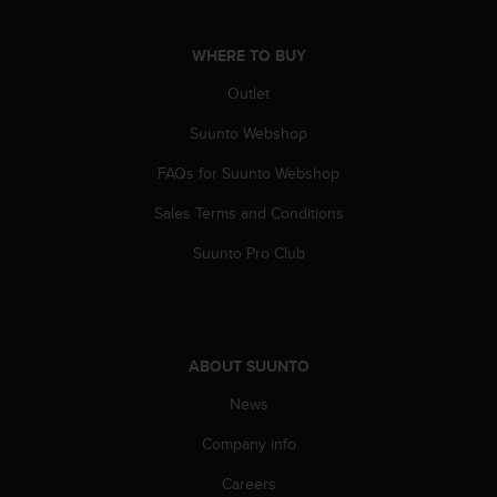
s
(
W
WHERE TO BUY
C
Outlet
A
G
Suunto Webshop
)
2
FAQs for Suunto Webshop
.
0
Sales Terms and Conditions
a
Suunto Pro Club
n
d
a
c
h
i
ABOUT SUUNTO
e
News
v
i
Company info
n
g
Careers