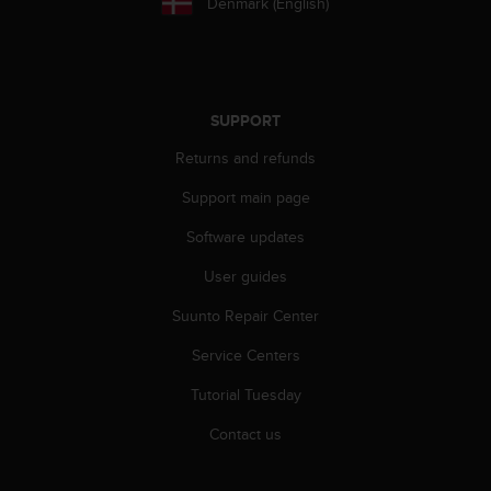
Denmark (English)
A
c
c
e
s
SUPPORT
s
i
Returns and refunds
b
i
Support main page
l
Software updates
i
t
User guides
y
G
Suunto Repair Center
u
i
Service Centers
d
e
Tutorial Tuesday
l
Contact us
i
n
e