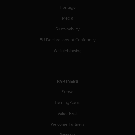
c
o
Heritage
m
Media
p
l
Sustainability
i
a
EU Declarations of Conformity
n
c
Whistleblowing
e
w
i
t
h
PARTNERS
o
t
Strava
h
TrainingPeaks
e
r
Value Pack
a
c
Welcome Partners
c
e
Partners