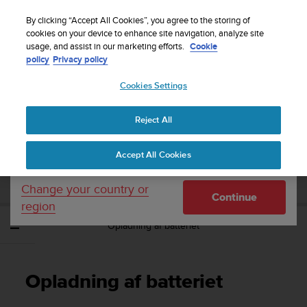
S
Sign up for the newsletter and get 5% off
| Free
u
By clicking “Accept All Cookies”, you agree to the storing of
returns
u
cookies on your device to enhance site navigation, analyze site
Your country or region:
usage, and assist in our marketing efforts.
Cookie
n
policy
Privacy policy
t
o
Cookies Settings
United States
i
s
Home
Support
Suunto EON Steel
Brugervejledning 3.0
c
Reject All
Currency: $ (USD)
o
m
Shipping only to United States
SUUNTO EON STEEL
Accept All Cookies
m
BRUGERVEJLEDNING 3.0
i
t
Change your country or
Continue
t
region
e
Opladning af batteriet
d
t
o
a
Opladning af batteriet
c
h