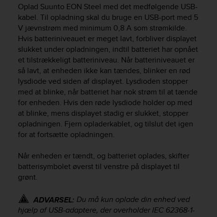
i
Oplad
Suunto EON Steel
med det medfølgende USB-
e
kabel. Til opladning skal du bruge en USB-port med 5
v
V jævnstrøm med minimum 0,8 A som strømkilde.
i
Hvis batteriniveauet er meget lavt, forbliver displayet
n
slukket under opladningen, indtil batteriet har opnået
g
L
et tilstrækkeligt batteriniveau. Når batteriniveauet er
e
så lavt, at enheden ikke kan tændes, blinker en rød
v
lysdiode ved siden af displayet. Lysdioden stopper
e
med at blinke, når batteriet har nok strøm til at tænde
l
for enheden. Hvis den røde lysdiode holder op med
A
at blinke, mens displayet stadig er slukket, stopper
A
opladningen. Fjern opladerkablet, og tilslut det igen
c
for at fortsætte opladningen.
o
n
Når enheden er tændt, og batteriet oplades, skifter
f
o
batterisymbolet øverst til venstre på displayet til
r
grønt.
m
a
Du må kun oplade din enhed ved
ADVARSEL:
n
hjælp af USB-adaptere, der overholder IEC 62368-1-
c