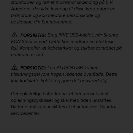
standarden og har et maksimal spænding på 5 V.
e
Adaptere, der ikke lever op til disse krav, udgør en
f
brandfare og kan medføre personskade og
o
beskadige din Suunto-enhed.
r
t
h
Brug IKKE USB-kablet, når
Suunto
FORSIGTIG:
i
EON Steel
er våd. Dette kan medføre en elektrisk
s
fejl. Kontrollér, at kabelstikket og stikbensområdet på
w
enheden er tørt.
e
b
Lad ALDRIG USB-kablets
FORSIGTIG:
s
tilslutningsdel røre nogen ledende overflade. Dette
i
kan kortslutte kablet og gøre det uanvendeligt.
t
e
i
Genopladelige batterier har et begrænset antal
n
opladningscyklusser og skal med tiden udskiftes.
c
Batteriet må kun udskiftes af et autoriseret Suunto-
o
servicecenter.
n
f
o