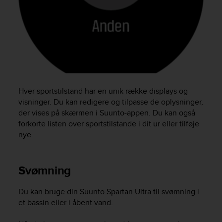
e
f
o
r
t
h
i
s
w
Hver sportstilstand har en unik række displays og
e
visninger. Du kan redigere og tilpasse de oplysninger,
b
der vises på skærmen i Suunto-appen. Du kan også
s
forkorte listen over sportstilstande i dit ur eller tilføje
i
nye.
t
e
i
n
Svømning
c
o
Du kan bruge din
Suunto Spartan Ultra
til svømning i
n
et bassin eller i åbent vand.
f
o