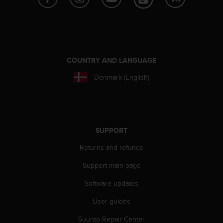
s
(
W
C
A
G
COUNTRY AND LANGUAGE
)
2
Denmark (English)
.
0
a
n
d
SUPPORT
a
c
Returns and refunds
h
i
Support main page
e
Software updates
v
i
User guides
n
g
Suunto Repair Center