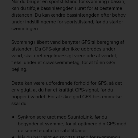
Når du bruger en sportstilstand for svømning i bassin,
r
m
kan du tilføje bassinlængden i uret for at bestemme
a
distancen. Du kan ændre bassinlængden efter behov
n
under indstillingerne for sportstilstand, før du starter
c
svømningen.
e
w
Svømning i åbent vand benytter GPS til beregning af
i
afstanden. Da GPS-signaler ikke udbredes under
t
vand, skal uret regelmæssigt være ude af vandet,
h
f.eks. under et crawlsvømmetag, for at få en GPS-
t
pejling.
h
e
W
Dette kan være udfordrende forhold for GPS, så det
e
er vigtigt, at du har et kraftigt GPS-signal, før du
b
hopper i vandet. For at sikre god GPS-bestemmelse
C
skal du:
o
n
Synkronisere uret med SuuntoLink, før du
t
begynder at svømme, for at optimere din GPS med
e
de seneste data for satellitbaner.
n
Når du har valgt en sportstilstand for svømning i
t