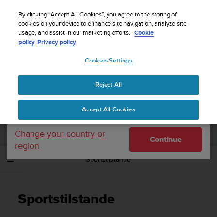
S
Sign up for the newsletter and get 5% off
| Free
u
By clicking “Accept All Cookies”, you agree to the storing of
returns
u
cookies on your device to enhance site navigation, analyze site
Your country or region:
usage, and assist in our marketing efforts.
Cookie
n
policy
Privacy policy
t
o
Cookies Settings
United States
i
s
Home
Support
Suunto Spartan Ultra
Brugervejledning - 2.6
c
Reject All
Currency: $ (USD)
o
m
Shipping only to United States
SUUNTO SPARTAN ULTRA
Accept All Cookies
m
BRUGERVEJLEDNING - 2.6
i
t
Change your country or
Continue
t
region
e
Sportstilstande
d
t
o
a
Sportstilstande
c
h