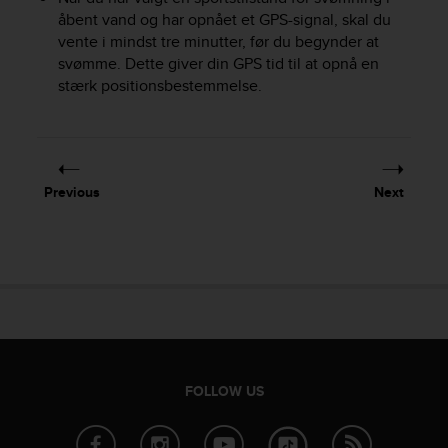
A
åbent vand og har opnået et GPS-signal, skal du
c
vente i mindst tre minutter, før du begynder at
c
svømme. Dette giver din GPS tid til at opnå en
e
stærk positionsbestemmelse.
s
s
i
b
i
Previous
Next
l
i
t
y
G
u
i
d
e
l
FOLLOW US
i
n
e