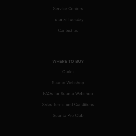
c
o
Service Centers
m
p
Tutorial Tuesday
l
Contact us
i
a
n
c
e
w
WHERE TO BUY
i
Outlet
t
h
Suunto Webshop
o
t
FAQs for Suunto Webshop
h
e
Sales Terms and Conditions
r
Suunto Pro Club
a
c
c
e