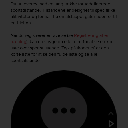
i
Dit ur leveres med en lang række foruddefinerede
e
sportstilstande. Tilstandene er designet til specifikke
v
aktiviteter og formål, fra en afslappet gåtur udenfor til
i
en triatlon.
n
g
L
Når du registrerer en øvelse (se
Registrering af en
e
træning
), kan du stryge op eller ned for at se en kort
v
liste over sportstilstande. Tryk på ikonet efter den
e
korte liste for at se den fulde liste og se alle
l
sportstilstande.
A
A
c
o
n
f
o
r
m
a
n
c