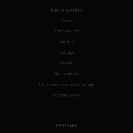
s
s
ABOUT SUUNTO
i
News
b
i
Company info
l
i
Careers
t
y
Heritage
s
Media
t
a
Sustainability
n
d
EU Declarations of Conformity
a
r
Whistleblowing
d
s
.
P
l
PARTNERS
e