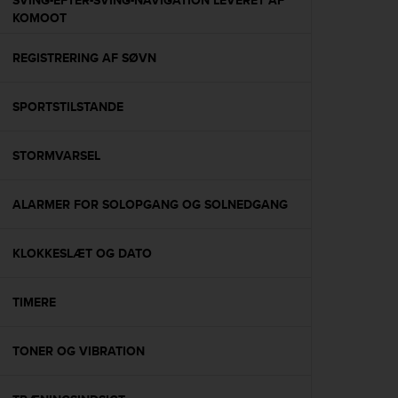
SVING-EFTER-SVING-NAVIGATION LEVERET AF
s
KOMOOT
(
W
REGISTRERING AF SØVN
C
A
G
SPORTSTILSTANDE
)
2
.
STORMVARSEL
0
a
n
ALARMER FOR SOLOPGANG OG SOLNEDGANG
d
a
KLOKKESLÆT OG DATO
c
h
i
TIMERE
e
v
i
TONER OG VIBRATION
n
g