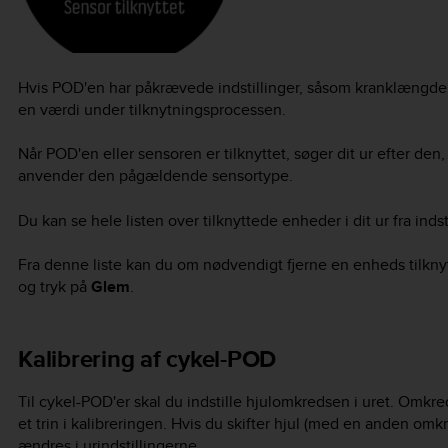
Hvis POD'en har påkrævede indstillinger, såsom kranklængde 
en værdi under tilknytningsprocessen.
Når POD'en eller sensoren er tilknyttet, søger dit ur efter den
anvender den pågældende sensortype.
Du kan se hele listen over tilknyttede enheder i dit ur fra ind
Fra denne liste kan du om nødvendigt fjerne en enheds tilkny
og tryk på
Glem
.
Kalibrering af cykel-POD
Til cykel-POD'er skal du indstille hjulomkredsen i uret. Omkr
et trin i kalibreringen. Hvis du skifter hjul (med en anden om
ændres i urindstillingerne.