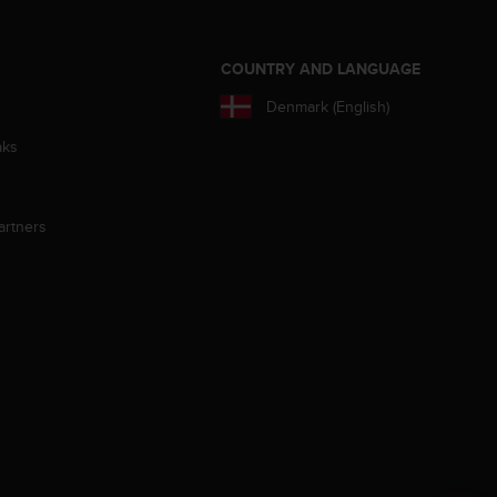
S
COUNTRY AND LANGUAGE
Denmark (English)
aks
artners