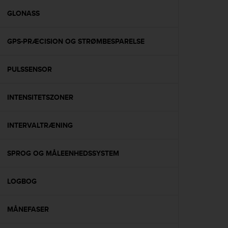
r
m
GLONASS
a
n
GPS-PRÆCISION OG STRØMBESPARELSE
c
e
w
PULSSENSOR
i
t
h
INTENSITETSZONER
t
h
e
INTERVALTRÆNING
W
e
SPROG OG MÅLEENHEDSSYSTEM
b
C
o
LOGBOG
n
t
e
MÅNEFASER
n
t