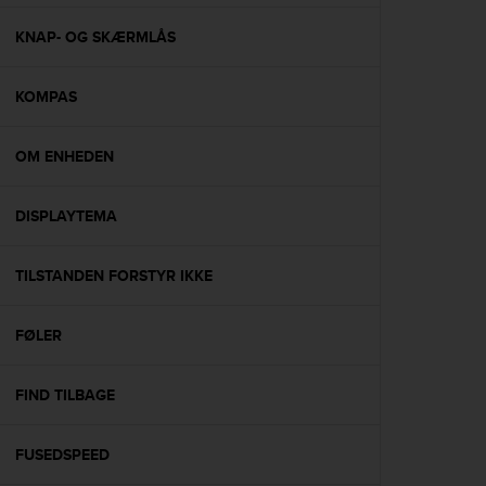
e
f
KNAP- OG SKÆRMLÅS
o
r
KOMPAS
t
h
i
OM ENHEDEN
s
w
e
DISPLAYTEMA
b
s
i
TILSTANDEN FORSTYR IKKE
t
e
FØLER
i
n
c
FIND TILBAGE
o
n
f
FUSEDSPEED
o