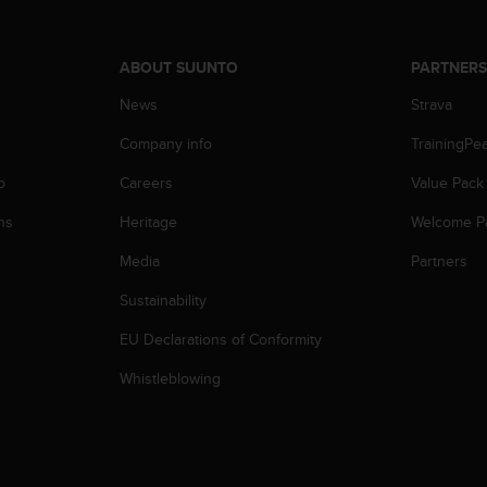
ABOUT SUUNTO
PARTNER
News
Strava
Company info
TrainingPe
p
Careers
Value Pack
ns
Heritage
Welcome P
Media
Partners
Sustainability
EU Declarations of Conformity
Whistleblowing