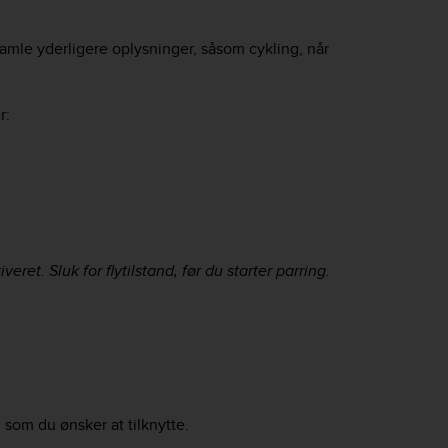
samle yderligere oplysninger, såsom cykling, når
r:
veret. Sluk for flytilstand, før du starter parring.
, som du ønsker at tilknytte.