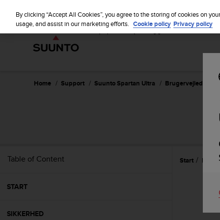
S
u
By clicking “Accept All Cookies”, you agree to the storing of cookies on you
u
usage, and assist in our marketing efforts.
Cookie policy
Privacy policy
n
t
o
i
s
c
Home
Support
Suunto Spartan Ultra
Brugervejledning -
o
m
m
S
i
t
t
e
Table of Content
Start
Funkt
d
t
o
START
a
c
h
SIKKERHED