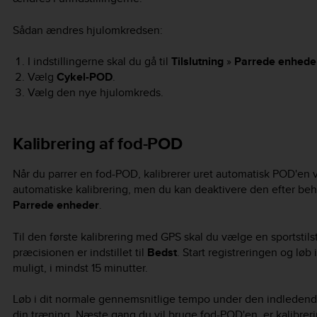
Sådan ændres hjulomkredsen:
I indstillingerne skal du gå til
Tilslutning
»
Parrede enhede
Vælg
Cykel-POD
.
Vælg den nye hjulomkreds.
Kalibrering af fod-POD
Når du parrer en fod-POD, kalibrerer uret automatisk POD'en 
automatiske kalibrering, men du kan deaktivere den efter beh
Parrede enheder
.
Til den første kalibrering med GPS skal du vælge en sportsti
præcisionen er indstillet til
Bedst
. Start registreringen og løb
muligt, i mindst 15 minutter.
Løb i dit normale gennemsnitlige tempo under den indledende 
din træning. Næste gang du vil bruge fod-POD'en, er kalibreri