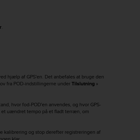
r
.
ved hjælp af GPS'en. Det anbefales at bruge den
ov fra POD-indstillingerne under
Tilslutning
»
lstand, hvor fod-POD'en anvendes, og hvor GPS-
 i et uændret tempo på et fladt terræn, om
kalibrering og stop derefter registreringen af
ngen klar.