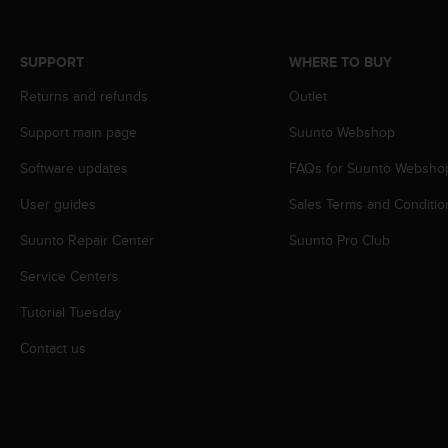
s
s
i
SUPPORT
WHERE TO BUY
b
i
Returns and refunds
Outlet
l
Support main page
Suunto Webshop
i
t
Software updates
FAQs for Suunto Websho
y
s
User guides
Sales Terms and Conditio
t
a
Suunto Repair Center
Suunto Pro Club
n
d
Service Centers
a
Tutorial Tuesday
r
d
Contact us
s
.
P
l
e