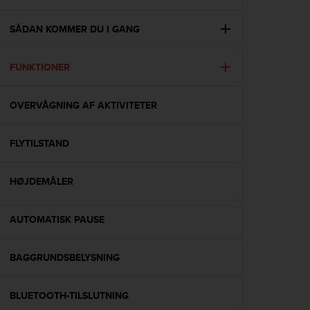
i
e
v
SÅDAN KOMMER DU I GANG
i
n
FUNKTIONER
g
L
e
OVERVÅGNING AF AKTIVITETER
v
e
l
FLYTILSTAND
A
A
c
HØJDEMÅLER
o
n
AUTOMATISK PAUSE
f
o
r
BAGGRUNDSBELYSNING
m
a
n
BLUETOOTH-TILSLUTNING
c