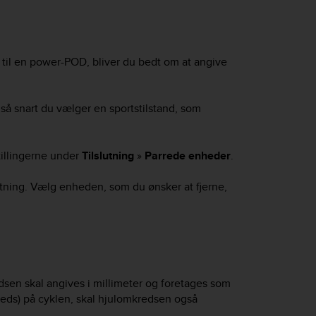
til en power-POD, bliver du bedt om at angive
, så snart du vælger en sportstilstand, som
stillingerne under
Tilslutning
»
Parrede enheder
.
tning. Vælg enheden, som du ønsker at fjerne,
edsen skal angives i millimeter og foretages som
kreds) på cyklen, skal hjulomkredsen også