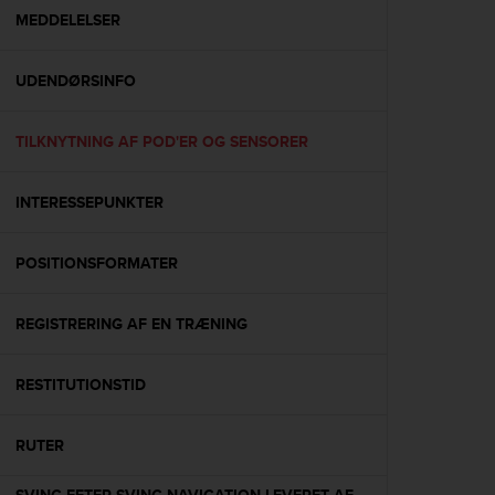
A
MEDDELELSER
c
c
UDENDØRSINFO
e
s
s
TILKNYTNING AF POD'ER OG SENSORER
i
b
i
INTERESSEPUNKTER
l
i
t
POSITIONSFORMATER
y
G
REGISTRERING AF EN TRÆNING
u
i
d
RESTITUTIONSTID
e
l
i
RUTER
n
e