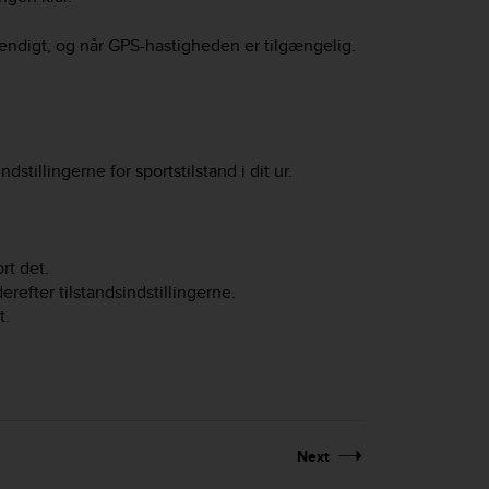
vendigt, og når GPS-hastigheden er tilgængelig.
stillingerne for sportstilstand i dit ur.
rt det.
refter tilstandsindstillingerne.
t.
Next