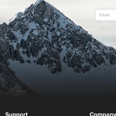
Support
Compan