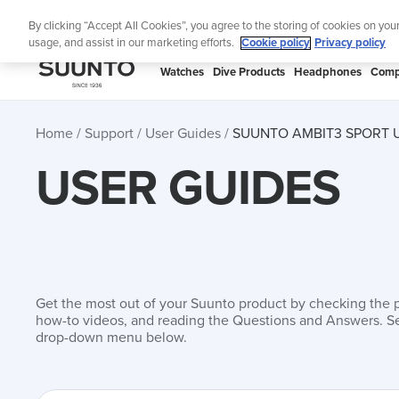
Skip
Lig
By clicking “Accept All Cookies”, you agree to the storing of cookies on you
to
usage, and assist in our marketing efforts.
Cookie policy
Privacy policy
content
SUUNTO
Watches
Dive Products
Headphones
Comp
APAC
Home
Support
User Guides
SUUNTO AMBIT3 SPORT 
USER GUIDES
Get the most out of your Suunto product by checking the 
how-to videos, and reading the Questions and Answers. Se
drop-down menu below.