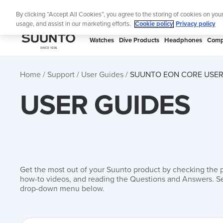
Skip
Lig
By clicking “Accept All Cookies”, you agree to the storing of cookies on you
to
usage, and assist in our marketing efforts.
Cookie policy
Privacy policy
content
SUUNTO
Watches
Dive Products
Headphones
Comp
APAC
Home
Support
User Guides
SUUNTO EON CORE USER
USER GUIDES
Get the most out of your Suunto product by checking the 
how-to videos, and reading the Questions and Answers. Se
drop-down menu below.