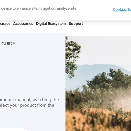
htweight sports watch designed for runners
Shop
r device to enhance site navigation, analyze site
Cookies Se
asses
Accessories
Digital Ecosystem
Support
 GUIDE
product manual, watching the
lect your product from the