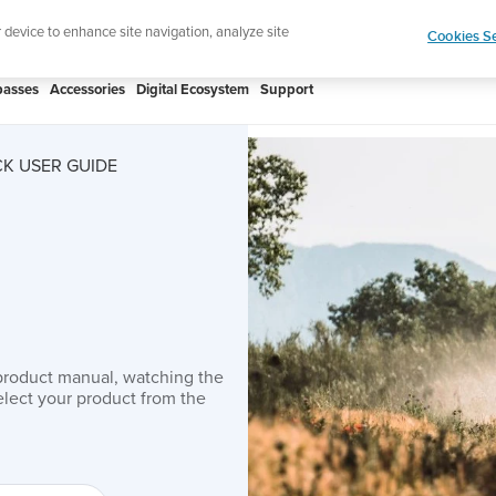
htweight sports watch designed for runners
Shop
r device to enhance site navigation, analyze site
Cookies Se
asses
Accessories
Digital Ecosystem
Support
K USER GUIDE
product manual, watching the
lect your product from the