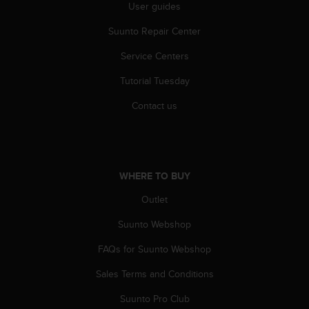
r
User guides
m
Suunto Repair Center
a
n
Service Centers
c
e
Tutorial Tuesday
w
i
Contact us
t
h
t
h
e
WHERE TO BUY
W
e
Outlet
b
Suunto Webshop
C
o
FAQs for Suunto Webshop
n
t
Sales Terms and Conditions
e
n
Suunto Pro Club
t