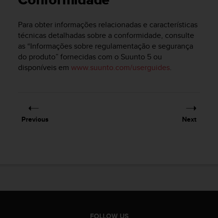
Conformidade
i
e
v
Para obter informações relacionadas e características
i
técnicas detalhadas sobre a conformidade, consulte
n
as “Informações sobre regulamentação e segurança
g
do produto” fornecidas com o
Suunto 5
ou
L
disponíveis em
www.suunto.com/userguides
.
e
v
e
l
A
A
Previous
Next
c
o
n
f
o
r
m
a
n
c
FOLLOW US