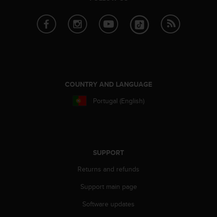
e
f
o
r
t
h
i
s
w
COUNTRY AND LANGUAGE
e
Portugal (English)
b
s
i
t
e
i
SUPPORT
n
Returns and refunds
c
o
Support main page
n
f
Software updates
o