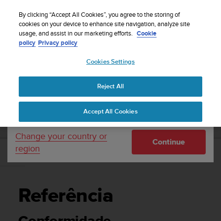
S
Sign up for the newsletter and get 5% off
| Free
u
By clicking “Accept All Cookies”, you agree to the storing of
returns
u
cookies on your device to enhance site navigation, analyze site
Your country or region:
usage, and assist in our marketing efforts.
Cookie
n
policy
Privacy policy
t
o
Cookies Settings
United States
i
s
Home
Support
Suunto 5
Manual do Utilizador
c
Reject All
Currency: $ (USD)
o
m
Shipping only to United States
SUUNTO 5 MANUAL DO UTILIZADOR
Accept All Cookies
m
i
t
Change your country or
Continue
t
region
e
Referência
d
t
o
Referência
a
c
h