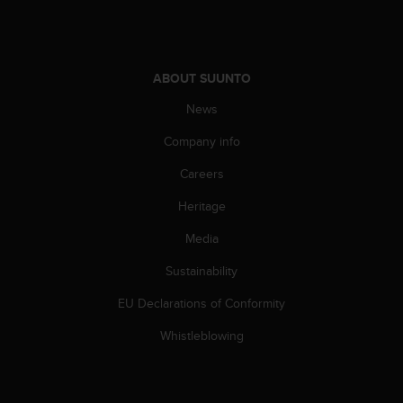
A
c
c
e
ABOUT SUUNTO
s
s
News
i
Company info
b
i
Careers
l
i
Heritage
t
y
Media
G
u
Sustainability
i
EU Declarations of Conformity
d
e
Whistleblowing
l
i
n
e