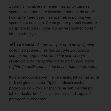
r
Zgornji 3. korak je namenjen nastavitvi časa za
m
a
spanje. Ura uporabi to časovno obdobje, da določi,
n
kdaj spite (med časom za spanje), in poroča ves
c
spanec kot eno sejo. Če na primer ponoči vstanete,
e
da spijete kozarec vode, bo ura ves spanec po tem
w
štela v isto sejo.
i
t
Če greste spat
pred
nastavljenim
OPOMBA:
h
časom za spanje in se tudi zbudite
po
času za
t
spanje, ura tega ne bo štela kot sejo spanja.
h
e
Nastavite svoj čas spanja glede na to, kdaj boste
W
najhitreje odšli spat in kdaj boste najpozneje vstali.
e
b
Ko ste omogočili spremljanje spanja, lahko nastavite
C
tudi cilj glede spanja. Tipična odrasla oseba
o
potrebuje od 7 do 9 ur spanca na dan, vendar pa
n
lahko idealna količina spanja za vas odstopa od
t
povprečnih vrednosti.
e
n
t