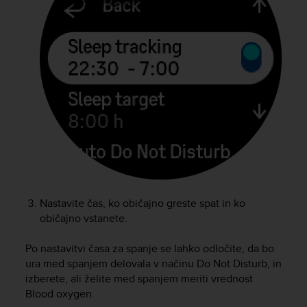
e
f
o
r
t
h
i
s
w
e
b
s
i
t
e
Nastavite čas, ko običajno greste spat in ko
i
običajno vstanete.
n
c
Po nastavitvi časa za spanje se lahko odločite, da bo
o
ura med spanjem delovala v načinu Do Not Disturb, in
n
izberete, ali želite med spanjem meriti vrednost
f
Blood oxygen.
o