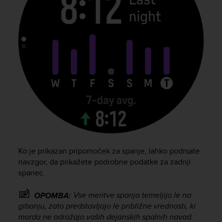
s
(
W
C
A
G
)
2
.
0
a
n
d
a
c
Ko je prikazan pripomoček za spanje, lahko podrsate
h
navzgor, da prikažete podrobne podatke za zadnji
i
spanec.
e
v
i
Vse meritve spanja temeljijo le na
OPOMBA:
n
gibanju, zato predstavljajo le približne vrednosti, ki
g
morda ne odražajo vaših dejanskih spalnih navad.