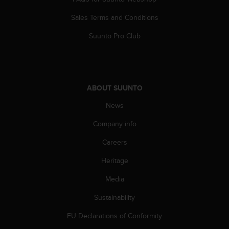
l
l
Sales Terms and Conditions
f
r
Suunto Pro Club
e
e
)
,
i
ABOUT SUUNTO
f
News
y
o
Company info
u
h
Careers
a
v
Heritage
e
a
Media
n
Sustainability
y
i
EU Declarations of Conformity
s