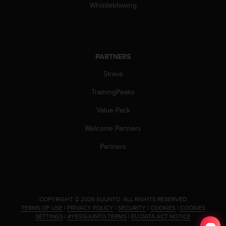
s
Whistleblowing
u
e
s
a
c
PARTNERS
c
e
Strava
s
s
TrainingPeaks
i
Value Pack
n
g
Welcome Partners
i
n
Partners
f
o
r
m
a
.
COPYRIGHT © 2026 SUUNTO.
ALL RIGHTS RESERVED.
t
TERMS OF USE
|
PRIVACY POLICY
|
SECURITY
|
COOKIES
|
COOKIES
i
SETTINGS
|
#YESSUUNTO TERMS
|
EU DATA ACT NOTICE
o