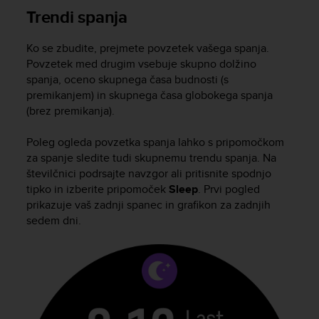
Trendi spanja
A
c
c
Ko se zbudite, prejmete povzetek vašega spanja.
e
Povzetek med drugim vsebuje skupno dolžino
s
spanja, oceno skupnega časa budnosti (s
s
premikanjem) in skupnega časa globokega spanja
i
(brez premikanja).
b
i
l
Poleg ogleda povzetka spanja lahko s pripomočkom
i
za spanje sledite tudi skupnemu trendu spanja. Na
t
številčnici podrsajte navzgor ali pritisnite spodnjo
y
tipko in izberite pripomoček
Sleep
. Prvi pogled
G
prikazuje vaš zadnji spanec in grafikon za zadnjih
u
sedem dni.
i
d
e
l
i
n
e