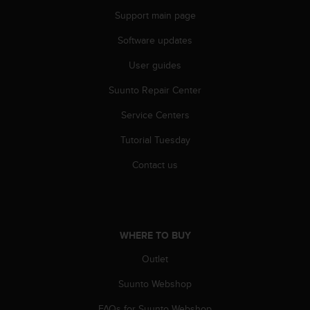
c
Support main page
e
a
Software updates
t
User guides
U
S
Suunto Repair Center
A
+
Service Centers
1
8
Tutorial Tuesday
5
5
Contact us
2
5
8
0
9
WHERE TO BUY
0
Outlet
0
(
Suunto Webshop
t
o
FAQs for Suunto Webshop