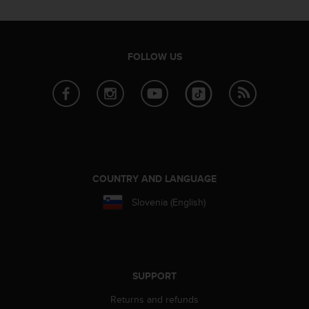
a
s
e
c
FOLLOW US
o
n
t
a
c
t
C
u
s
COUNTRY AND LANGUAGE
t
o
Slovenia (English)
m
e
r
S
e
SUPPORT
r
v
Returns and refunds
i