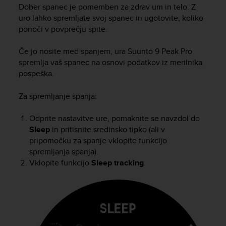
i
Dober spanec je pomemben za zdrav um in telo. Z
e
uro lahko spremljate svoj spanec in ugotovite, koliko
v
ponoči v povprečju spite.
i
n
Če jo nosite med spanjem, ura
Suunto 9 Peak Pro
g
L
spremlja vaš spanec na osnovi podatkov iz merilnika
e
pospeška.
v
e
Za spremljanje spanja:
l
A
Odprite nastavitve ure, pomaknite se navzdol do
A
Sleep
in pritisnite sredinsko tipko (ali v
c
pripomočku za spanje vklopite funkcijo
o
spremljanja spanja).
n
f
Vklopite funkcijo
Sleep tracking
.
o
r
m
a
n
c