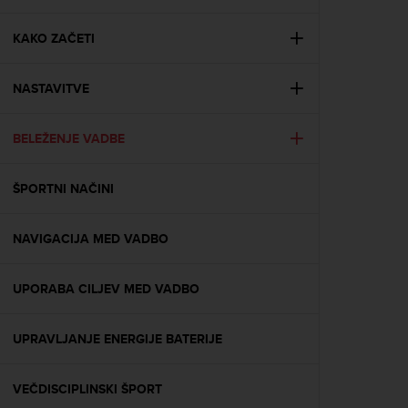
i
e
v
KAKO ZAČETI
i
n
NASTAVITVE
g
L
e
BELEŽENJE VADBE
v
e
l
ŠPORTNI NAČINI
A
A
c
NAVIGACIJA MED VADBO
o
n
UPORABA CILJEV MED VADBO
f
o
r
UPRAVLJANJE ENERGIJE BATERIJE
m
a
n
VEČDISCIPLINSKI ŠPORT
c