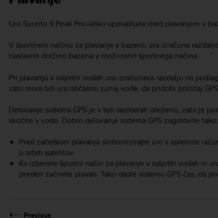
Uro
Suunto 9 Peak Pro
lahko uporabljate med plavanjem v baz
V športnem načinu za plavanje v bazenu ura izračuna razdalj
nastavite dolžino bazena v možnostih športnega načina.
Pri plavanju v odprtih vodah ura izračunava razdaljo na podl
zato mora biti ura občasno zunaj vode, da pridobi položaj GPS
Delovanje sistema GPS je v teh razmerah oteženo, zato je 
skočite v vodo. Dobro delovanje sistema GPS zagotovite tako
Pred začetkom plavanja sinhronizirajte uro s spletnim rač
o orbiti satelitov.
Ko izberete športni način za plavanje v odprtih vodah in ura
preden začnete plavati. Tako daste sistemu GPS čas, da prid
Previous