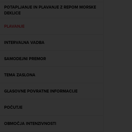
e
POTAPLJANJE IN PLAVANJE Z REPOM MORSKE
f
DEKLICE
o
r
PLAVANJE
t
h
i
INTERVALNA VADBA
s
w
e
SAMODEJNI PREMOR
b
s
i
TEMA ZASLONA
t
e
GLASOVNE POVRATNE INFORMACIJE
i
n
c
POČUTJE
o
n
f
OBMOČJA INTENZIVNOSTI
o