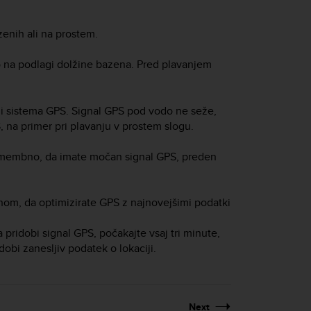
enih ali na prostem.
o na podlagi dolžine bazena. Pred plavanjem
agi sistema GPS. Signal GPS pod vodo ne seže,
, na primer pri plavanju v prostem slogu.
pomembno, da imate močan signal GPS, preden
:
unom, da optimizirate GPS z najnovejšimi podatki
 pridobi signal GPS, počakajte vsaj tri minute,
obi zanesljiv podatek o lokaciji.
Next