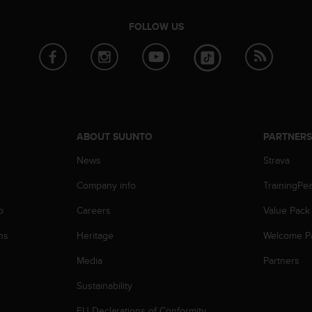
FOLLOW US
ABOUT SUUNTO
PARTNER
News
Strava
Company info
TrainingPe
p
Careers
Value Pack
ns
Heritage
Welcome P
Media
Partners
Sustainability
EU Declarations of Conformity