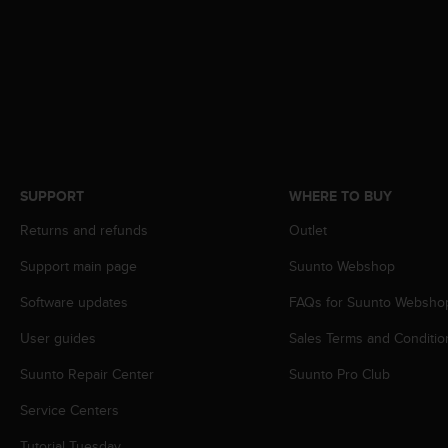
A
c
c
e
s
s
i
b
i
SUPPORT
WHERE TO BUY
l
i
Returns and refunds
Outlet
t
y
Support main page
Suunto Webshop
G
u
Software updates
FAQs for Suunto Websho
i
d
User guides
Sales Terms and Conditio
e
Suunto Repair Center
Suunto Pro Club
l
i
Service Centers
n
e
Tutorial Tuesday