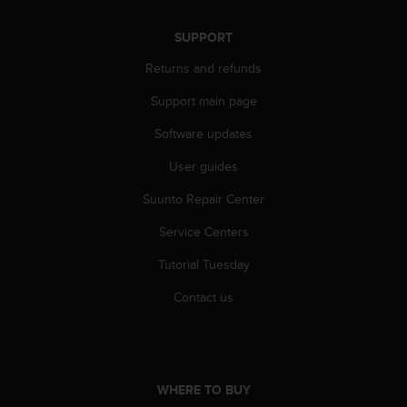
a
s
SUPPORT
e
c
Returns and refunds
o
n
Support main page
t
a
Software updates
c
User guides
t
C
Suunto Repair Center
u
s
Service Centers
t
o
Tutorial Tuesday
m
e
Contact us
r
S
e
r
v
WHERE TO BUY
i