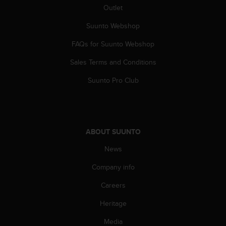
Outlet
c
e
Suunto Webshop
a
t
FAQs for Suunto Webshop
U
S
Sales Terms and Conditions
A
+
Suunto Pro Club
1
8
5
5
2
ABOUT SUUNTO
5
News
8
0
Company info
9
0
Careers
0
(
Heritage
t
o
Media