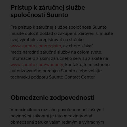
s
Prístup k záručnej službe
(
spoločnosti Suunto
W
C
A
Pre prístup k záručnej službe spoločnosti Suunto
G
musíte doložiť doklad o zakúpení. Zároveň si musíte
)
svoj výrobok zaregistrovať na stránke
2
www.suunto.com/register
, ak chete získať
.
medzinárodné záručné služby na celom svete.
0
Informácie o získaní záručného servisu získate na
a
www.suunto.com/warranty
, kontaktujte miestneho
n
autorizovaného predajcu Suunto alebo volajte
d
a
technickú podporu Suunto Contact Center.
c
h
i
Obmedzenie zodpovednosti
e
v
V maximálnom rozsahu povolenom príslušnými
i
povinnými zákonmi je táto medzinárodná
n
obmedzená záruka vaším jediným a výhradným
g