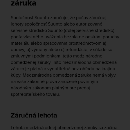
i
záruka
e
v
Spoločnosť Suunto zaručuje, že počas záručnej
i
lehoty spoločnosť Suunto alebo autorizované
n
g
servisné stredisko Suunto (ďalej Servisné stredisko)
L
podľa vlastného uváženia bezplatne odstráni poruchy
e
materiálu alebo spracovania prostredníctvom a)
v
opravy, b) výmeny alebo c) refundácie, v súlade so
e
zmluvnými podmienkami tejto medzinárodnej
l
obmedzenej záruky. Táto medzinárodná obmedzená
A
záruka je platná a vynútiteľná bez ohľadu na krajinu
A
kúpy. Medzinárodná obmedzená záruka nemá vplyv
c
na vaše zákonné práva zaručené povinným
o
národným zákonom platným pre predaj
n
f
spotrebiteľského tovaru.
o
r
m
Záručná lehota
a
n
Lehota medzinárodnej obmedzenej záruky sa začína
c