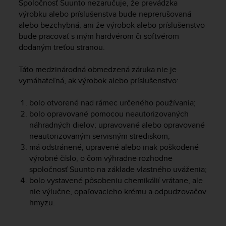
Spoločnosť Suunto nezaručuje, že prevádzka
A
výrobku alebo príslušenstva bude neprerušovaná
c
alebo bezchybná, ani že výrobok alebo príslušenstvo
c
bude pracovať s iným hardvérom či softvérom
e
dodaným treťou stranou.
s
s
Táto medzinárodná obmedzená záruka nie je
i
b
vymáhateľná, ak výrobok alebo príslušenstvo:
i
l
bolo otvorené nad rámec určeného používania;
i
bolo opravované pomocou neautorizovaných
t
náhradných dielov; upravované alebo opravované
y
neautorizovaným servisným strediskom;
G
má odstránené, upravené alebo inak poškodené
u
výrobné číslo, o čom výhradne rozhodne
i
spoločnosť Suunto na základe vlastného uváženia;
d
bolo vystavené pôsobeniu chemikálií vrátane, ale
e
l
nie výlučne, opaľovacieho krému a odpudzovačov
i
hmyzu.
n
e