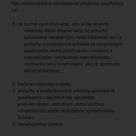
r
Táto medzinárodná obmedzená záruka sa nevzťahuje
m
na:
a
n
bežné opotrebovanie, ako sú škrabance,
c
odreniny alebo zmena farby, b) poruchy
e
spôsobené neopatrným zaobchádzaním ani c)
w
poruchy a poškodenia spôsobené nesprávnym
i
používaním alebo používaním v rozpore s
t
h
odporúčaním, nevhodnou starostlivosťou,
t
nedbanlivosťou a nehodami, ako je spadnutie
h
alebo pritlačenie;
e
W
tlačené materiály a obaly;
e
poruchy a predpokladané poruchy spôsobené
b
používaním s akýmkoľvek výrobkom,
C
príslušenstvom, softvérom alebo službou
o
nevyrobenou alebo nedodanou spoločnosťou
n
t
Suunto;
e
nenabíjateľné batérie.
n
t