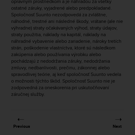
c
opravným prostriedkom a je náhradou za všetky
o
ostatné záruky, vyjadrené alebo predpokladané.
m
Spoločnosť Suunto nezodpovedá za zvláštne,
p
náhodné, trestné ani následné škody, vrátane (ale nie
l
výhradne) straty očakávaných výhod, straty údajov,
i
straty použitia, náklady na kapitál, náklady na
a
náhradné vybavenie alebo zariadenie, nároky tretích
n
strán, poškodenie vlastníctva, ktoré sú následkom
c
zakúpenia alebo používania výrobku alebo
e
pochádzajú z nedodržania záruky, nedodržania
w
i
zmluvy, nedbanlivosti, prečinu, zákonnej alebo
t
spravodlivej teórie, aj keď spoločnosť Suunto vedela
h
o možnosti týchto škôd. Spoločnosť Suunto nie je
o
zodpovedná za oneskorenia pri uskutočňovaní
t
záručnej služby.
h
e
r
a
c
Previous
Next
c
e