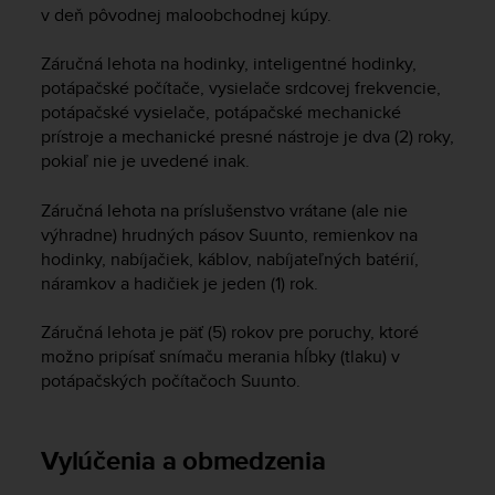
v deň pôvodnej maloobchodnej kúpy.
e
f
o
Záručná lehota na hodinky, inteligentné hodinky,
r
potápačské počítače, vysielače srdcovej frekvencie,
t
potápačské vysielače, potápačské mechanické
h
prístroje a mechanické presné nástroje je dva (2) roky,
i
pokiaľ nie je uvedené inak.
s
w
Záručná lehota na príslušenstvo vrátane (ale nie
e
výhradne) hrudných pásov Suunto, remienkov na
b
hodinky, nabíjačiek, káblov, nabíjateľných batérií,
s
i
náramkov a hadičiek je jeden (1) rok.
t
e
Záručná lehota je päť (5) rokov pre poruchy, ktoré
i
možno pripísať snímaču merania hĺbky (tlaku) v
n
potápačských počítačoch Suunto.
c
o
n
Vylúčenia a obmedzenia
f
o