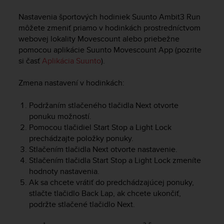
i
e
Nastavenia športových hodiniek
Suunto Ambit3 Run
v
môžete zmeniť priamo v hodinkách prostredníctvom
i
webovej lokality Movescount alebo priebežne
n
pomocou aplikácie Suunto Movescount App (pozrite
g
si časť
Aplikácia Suunto
).
L
e
v
Zmena nastavení v hodinkách:
e
l
Podržaním stlačeného tlačidla
Next
otvorte
A
ponuku možností.
A
Pomocou tlačidiel
Start Stop
a
Light Lock
c
prechádzajte položky ponuky.
o
Stlačením tlačidla
Next
otvorte nastavenie.
n
Stlačením tlačidla
Start Stop
a
Light Lock
zmeníte
f
hodnoty nastavenia.
o
r
Ak sa chcete vrátiť do predchádzajúcej ponuky,
m
stlačte tlačidlo
Back Lap
, ak chcete ukončiť,
a
podržte stlačené tlačidlo
Next
.
n
c