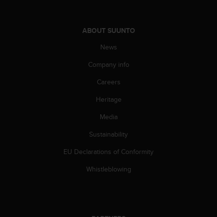
s
(
W
ABOUT SUUNTO
C
A
News
G
)
Company info
2
Careers
.
0
Heritage
a
n
Media
d
a
Sustainability
c
h
EU Declarations of Conformity
i
Whistleblowing
e
v
i
n
g