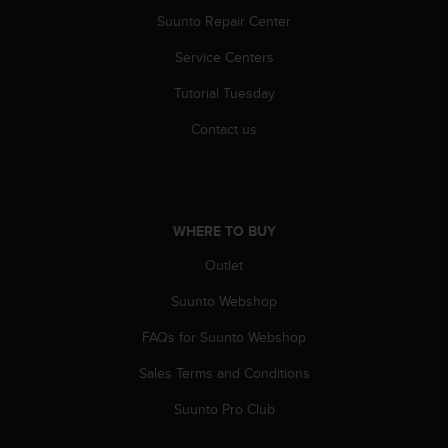
A
Suunto Repair Center
c
Service Centers
c
e
Tutorial Tuesday
s
s
Contact us
i
b
i
l
i
WHERE TO BUY
t
y
Outlet
G
u
Suunto Webshop
i
FAQs for Suunto Webshop
d
e
Sales Terms and Conditions
l
i
Suunto Pro Club
n
e