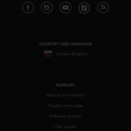
r
m
a
n
c
e
w
i
COUNTRY AND LANGUAGE
t
Slovakia (English)
h
t
h
e
W
e
SUPPORT
b
Returns and refunds
C
o
Support main page
n
t
Software updates
e
n
User guides
t