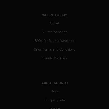
c
o
m
p
WHERE TO BUY
l
Outlet
i
a
Suunto Webshop
n
c
FAQs for Suunto Webshop
e
w
Sales Terms and Conditions
i
Suunto Pro Club
t
h
o
t
h
e
ABOUT SUUNTO
r
News
a
c
Company info
c
e
Careers