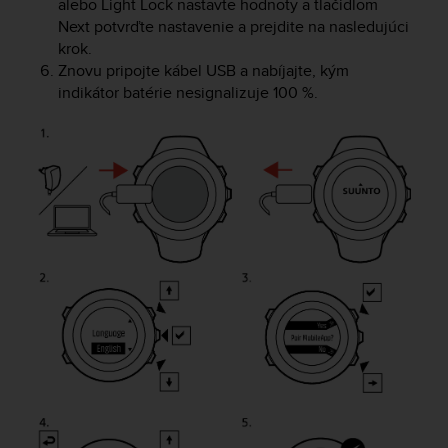
alebo
Light Lock
nastavte hodnoty a tlačidlom
e
Next
potvrďte nastavenie a prejdite na nasledujúci
f
krok.
o
Znovu pripojte kábel USB a nabíjajte, kým
r
indikátor batérie nesignalizuje 100 %.
t
h
i
s
w
e
b
s
i
t
e
i
n
c
o
n
f
o