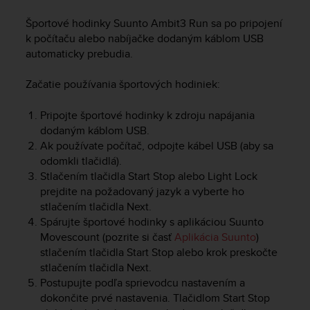
i
e
Športové hodinky
Suunto Ambit3 Run
sa po pripojení
v
k počítaču alebo nabíjačke dodaným káblom USB
i
automaticky prebudia.
n
g
Začatie používania športových hodiniek:
L
e
v
Pripojte športové hodinky k zdroju napájania
e
dodaným káblom USB.
l
Ak používate počítač, odpojte kábel USB (aby sa
A
odomkli tlačidlá).
A
Stlačením tlačidla
Start Stop
alebo
Light Lock
c
prejdite na požadovaný jazyk a vyberte ho
o
stlačením tlačidla
Next
.
n
Spárujte športové hodinky s aplikáciou Suunto
f
Movescount (pozrite si časť
Aplikácia Suunto
)
o
r
stlačením tlačidla
Start Stop
alebo krok preskočte
m
stlačením tlačidla
Next
.
a
Postupujte podľa sprievodcu nastavením a
n
dokončite prvé nastavenia. Tlačidlom
Start Stop
c