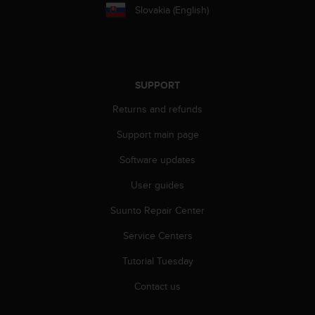
s
Slovakia (English)
(
W
C
A
G
SUPPORT
)
2
Returns and refunds
.
0
Support main page
a
Software updates
n
d
User guides
a
c
Suunto Repair Center
h
i
Service Centers
e
v
Tutorial Tuesday
i
Contact us
n
g