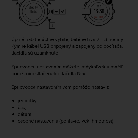
r
m
a
n
c
e
w
Úplné nabitie úplne vybitej batérie trvá 2 – 3 hodiny.
i
Kým je kábel USB pripojený a zapojený do počítača,
t
tlačidlá sú uzamknuté.
h
t
Sprievodcu nastavením môžete kedykoľvek ukončiť
h
podržaním stlačeného tlačidla
Next
.
e
W
Sprievodca nastavením vám pomôže nastaviť:
e
b
C
jednotky,
o
čas,
n
dátum,
t
osobné nastavenia (pohlavie, vek, hmotnosť).
e
n
t