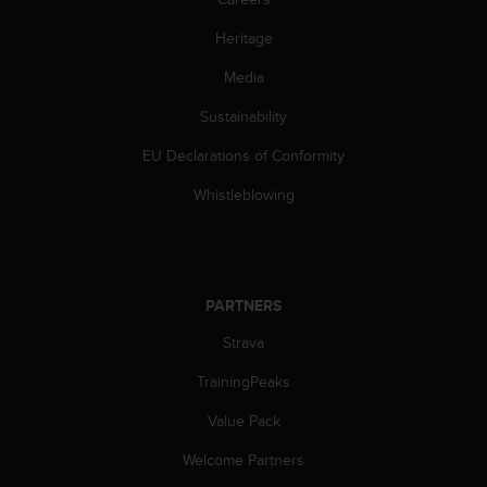
s
s
Heritage
i
Media
b
i
Sustainability
l
i
EU Declarations of Conformity
t
y
Whistleblowing
s
t
a
n
d
PARTNERS
a
r
Strava
d
TrainingPeaks
s
.
Value Pack
P
l
Welcome Partners
e