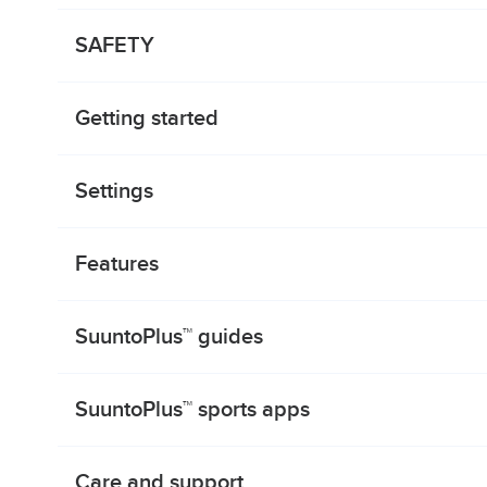
SAFETY
Getting started
Settings
Features
SuuntoPlus™ guides
SuuntoPlus™ sports apps
Care and support