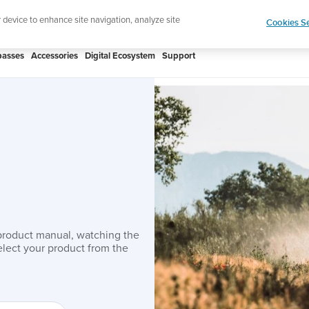
htweight sports watch designed for runners
Shop
r device to enhance site navigation, analyze site
Cookies Se
asses
Accessories
Digital Ecosystem
Support
product manual, watching the
lect your product from the