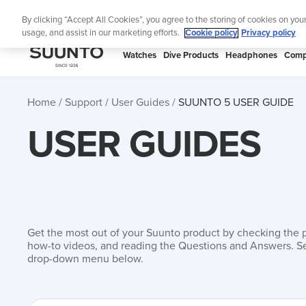
Skip
Lig
By clicking “Accept All Cookies”, you agree to the storing of cookies on you
to
usage, and assist in our marketing efforts.
Cookie policy
Privacy policy
content
SUUNTO
Watches
Dive Products
Headphones
Comp
APAC
Home
Support
User Guides
SUUNTO 5 USER GUIDE
USER GUIDES
Get the most out of your Suunto product by checking the 
how-to videos, and reading the Questions and Answers. Se
drop-down menu below.