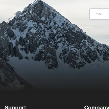
Support
Compan