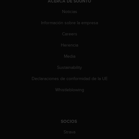
ACERCA DE SUUNTO
c
o
Noticias
n
t
Información sobre la empresa
e
Careers
n
i
Herencia
d
o
Media
w
e
Sustainability
b
(
Declaraciones de conformidad de la UE
W
Whistleblowing
e
b
C
o
n
t
SOCIOS
e
Strava
n