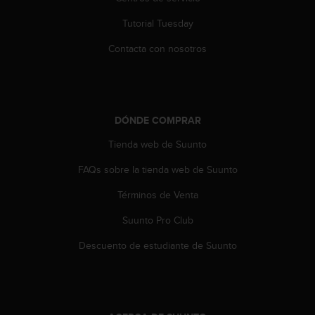
t
Tutorial Tuesday
a
s
Contacta con nosotros
d
e
a
c
c
DÓNDE COMPRAR
e
s
Tienda web de Suunto
i
b
FAQs sobre la tienda web de Suunto
i
Términos de Venta
l
i
Suunto Pro Club
d
a
Descuento de estudiante de Suunto
d
p
a
r
a