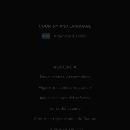
i
o
w
e
b
COUNTRY AND LANGUAGE
d
Argentina (Español)
e
a
c
u
e
r
ASISTENCIA
d
Devoluciones y reembolsos
o
c
Página principal de asistencia
o
n
Actualizaciones del software
l
a
Guías del usuario
s
P
Centro de reparaciones de Suunto
a
Centros de servicio
u