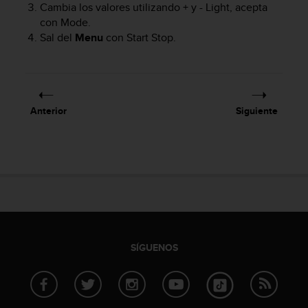
Cambia los valores utilizando
+
y
- Light
, acepta
c
con
Mode
.
o
Sal del
Menu
con
Start Stop
.
n
f
o
r
m
i
Anterior
Siguiente
d
a
d
A
A
e
n
e
s
t
SÍGUENOS
e
s
i
t