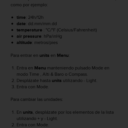
m
como por ejemplo:
i
s
time
: 24h/12h
o
d
date
: dd.mm/mm.dd
e
temperature
: °C/°F (Celsius/Fahrenheit)
a
air pressure
: hPa/inHg
l
altitude
: metros/pies
c
a
Para entrar en
units
en
Menu
:
n
z
Entra en
Menu
manteniendo pulsado
Mode
en
a
modo
Time
,
Alti & Baro
o
Compass
.
r
Desplázate hasta
units
utilizando
- Light
.
e
l
Entra con
Mode
.
n
i
Para cambiar las unidades:
v
e
En
units
, desplázate por los elementos de la lista
l
utilizando
+
y
- Light
.
d
Entra con
Mode
.
e