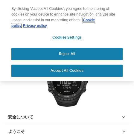
コ
サマーセール
By clicking “Accept All Cookies”, you agree to the storing of
ン
期間限定割引――
最大22%オフ
cookies on your device to enhance site navigation, analyze site
テ
usage, and assist in our marketing efforts.
Cookie
ン
Suunto Core
policy
Privacy policy
ツ
SUUNTO
に
Cookies Settings
APAC
ス
PDFをダウンロードする
キ
Reject All
ッ
プ
Home
サポー
ユーザーガイ
Suunto Core ユーザーガイ
Accept All Cookies
ト
ド
ド
ユーザーガイド
製品マニュアルを確認し、ハウツービデオを視聴し、Q&Aを読ん
で、Suunto 製品を最大限に活用してください。下のドロップダ
ウン メニューから製品を選択してください。
安全について
ようこそ