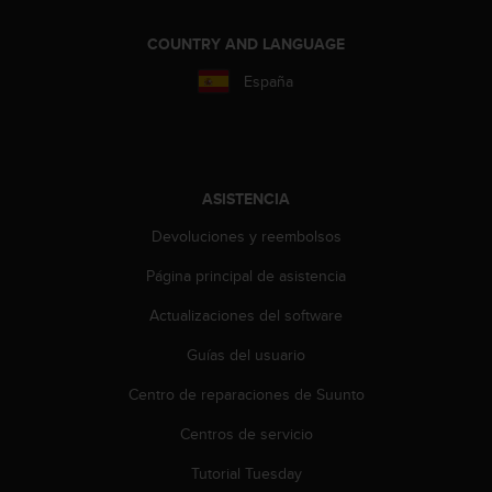
i
o
COUNTRY AND LANGUAGE
w
e
España
b
d
e
a
c
ASISTENCIA
u
e
Devoluciones y reembolsos
r
d
Página principal de asistencia
o
c
Actualizaciones del software
o
Guías del usuario
n
l
Centro de reparaciones de Suunto
a
s
Centros de servicio
P
a
Tutorial Tuesday
u