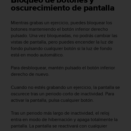
Bloqueo de botones y
m
oscurecimiento de pantalla
i
s
o
Mientras grabas un ejercicio, puedes bloquear los
d
botones manteniendo el botón inferior derecho
e
pulsado. Una vez bloqueadas, no podrás cambiar las
a
l
vistas de pantalla, pero puedes encender la luz de
c
fondo pulsando cualquier botón si la luz de fondo
a
está en modo automático.
n
z
Para desbloquear, mantén pulsado el botón inferior
a
derecho de nuevo.
r
e
Cuando no estés grabando un ejercicio, la pantalla se
l
oscurece tras un periodo corto de inactividad. Para
n
activar la pantalla, pulsa cualquier botón.
i
v
e
Tras un periodo más largo de inactividad, el reloj
l
entra en modo de hibernación y apaga totalmente la
d
pantalla. La pantalla se reactivará con cualquier
e