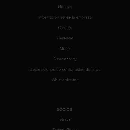
c
Noticias
o
n
Información sobre la empresa
t
e
Careers
n
i
Herencia
d
Media
o
w
Sustainability
e
b
Declaraciones de conformidad de la UE
(
W
Whistleblowing
e
b
C
o
n
SOCIOS
t
e
Strava
n
TrainingPeaks