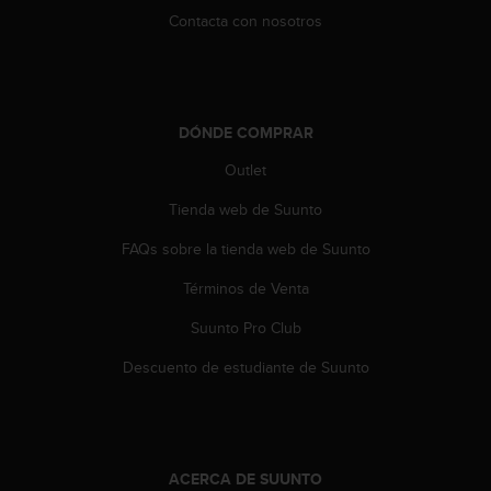
t
Contacta con nosotros
a
s
d
e
a
DÓNDE COMPRAR
c
Outlet
c
e
Tienda web de Suunto
s
i
FAQs sobre la tienda web de Suunto
b
i
Términos de Venta
l
i
Suunto Pro Club
d
Descuento de estudiante de Suunto
a
d
p
a
r
ACERCA DE SUUNTO
a