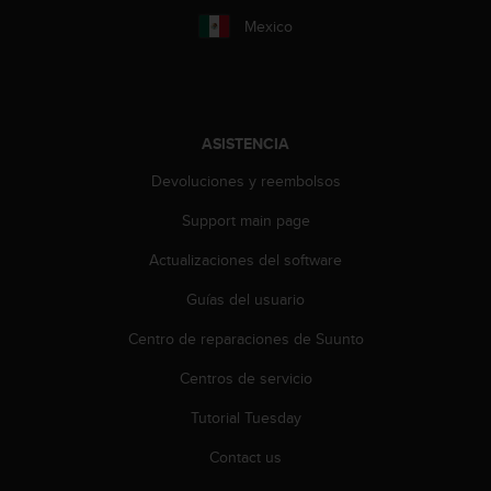
c
Mexico
o
n
t
a
c
ASISTENCIA
t
o
Devoluciones y reembolsos
c
o
Support main page
n
Actualizaciones del software
e
l
Guías del usuario
d
e
Centro de reparaciones de Suunto
p
a
Centros de servicio
r
t
Tutorial Tuesday
a
Contact us
m
e