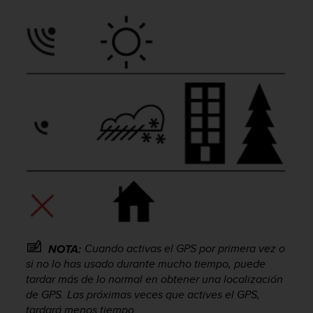
c
o
n
f
o
r
m
i
d
a
d
A
A
e
n
e
s
t
Cuando activas el GPS por primera vez o
NOTA:
e
si no lo has usado durante mucho tiempo, puede
s
tardar más de lo normal en obtener una localización
i
de GPS. Las próximas veces que actives el GPS,
t
tardará menos tiempo.