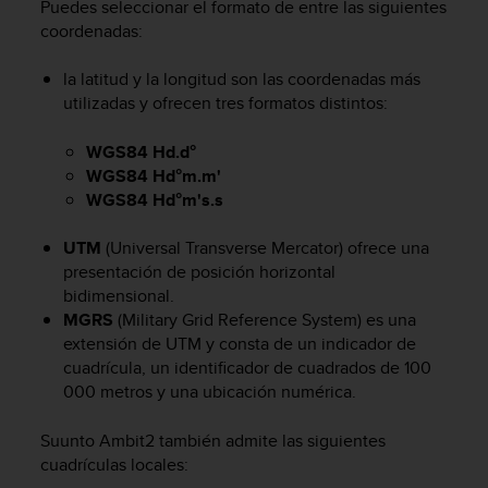
Puedes seleccionar el formato de entre las siguientes
c
coordenadas:
o
n
t
la latitud y la longitud son las coordenadas más
e
utilizadas y ofrecen tres formatos distintos:
n
i
WGS84 Hd.d°
d
WGS84 Hd°m.m'
o
WGS84 Hd°m's.s
w
e
UTM
(Universal Transverse Mercator) ofrece una
b
presentación de posición horizontal
(
W
bidimensional.
e
MGRS
(Military Grid Reference System) es una
b
extensión de UTM y consta de un indicador de
C
cuadrícula, un identificador de cuadrados de 100
o
000 metros y una ubicación numérica.
n
t
Suunto Ambit2
también admite las siguientes
e
cuadrículas locales:
n