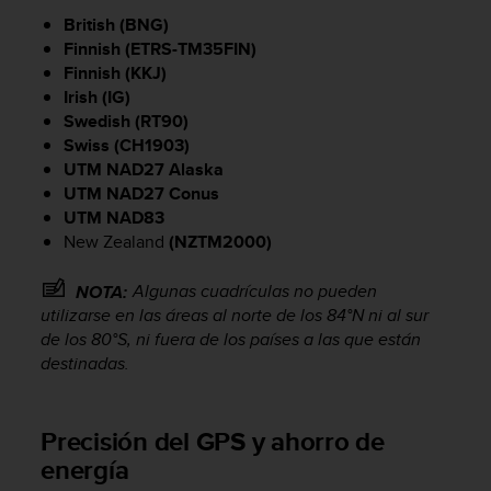
t
British (BNG)
A
c
Finnish (ETRS-TM35FIN)
c
Finnish (KKJ)
e
Irish (IG)
s
Swedish (RT90)
s
Swiss (CH1903)
i
UTM NAD27 Alaska
b
UTM NAD27 Conus
i
UTM NAD83
l
New Zealand
(NZTM2000)
i
t
y
Algunas cuadrículas no pueden
NOTA:
G
utilizarse en las áreas al norte de los 84°N ni al sur
u
de los 80°S, ni fuera de los países a las que están
i
destinadas.
d
e
l
Precisión del GPS y ahorro de
i
n
energía
e