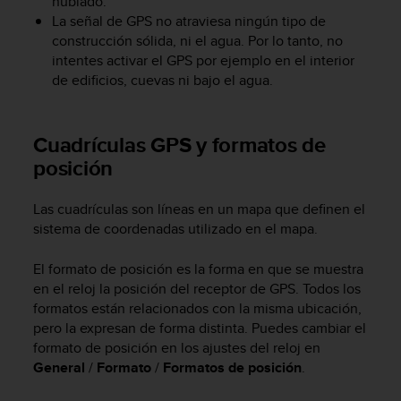
nublado.
t
La señal de GPS no atraviesa ningún tipo de
a
construcción sólida, ni el agua. Por lo tanto, no
s
intentes activar el GPS por ejemplo en el interior
d
de edificios, cuevas ni bajo el agua.
e
a
c
Cuadrículas GPS y formatos de
c
e
posición
s
i
Las cuadrículas son líneas en un mapa que definen el
b
sistema de coordenadas utilizado en el mapa.
i
l
i
El formato de posición es la forma en que se muestra
d
en el reloj la posición del receptor de GPS. Todos los
a
formatos están relacionados con la misma ubicación,
d
pero la expresan de forma distinta. Puedes cambiar el
p
formato de posición en los ajustes del reloj en
a
General
/
Formato
/
Formatos de posición
.
r
a