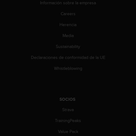
e
Información sobre la empresa
n
E
Careers
E
Herencia
.
Media
U
U
Sustainability
.
e
Declaraciones de conformidad de la UE
n
e
Whistleblowing
l
+
1
8
5
SOCIOS
5
Strava
2
5
TrainingPeaks
8
0
Value Pack
9