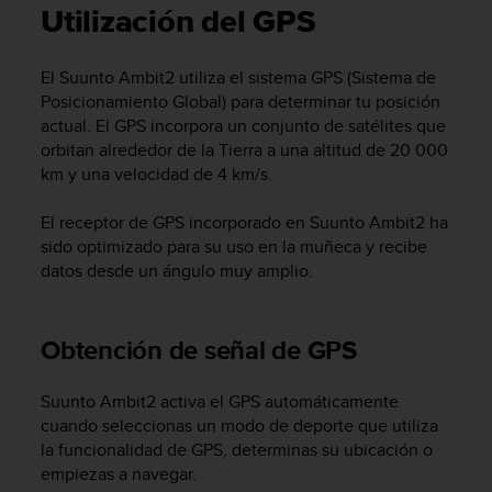
m
Utilización del GPS
i
s
o
El
Suunto Ambit2
utiliza el sistema GPS (Sistema de
d
Posicionamiento Global) para determinar tu posición
e
actual. El GPS incorpora un conjunto de satélites que
a
orbitan alrededor de la Tierra a una altitud de 20 000
l
km y una velocidad de 4 km/s.
c
a
n
El receptor de GPS incorporado en
Suunto Ambit2
ha
z
sido optimizado para su uso en la muñeca y recibe
a
datos desde un ángulo muy amplio.
r
e
l
Obtención de señal de GPS
n
i
v
Suunto Ambit2
activa el GPS automáticamente
e
cuando seleccionas un modo de deporte que utiliza
l
la funcionalidad de GPS, determinas su ubicación o
d
empiezas a navegar.
e