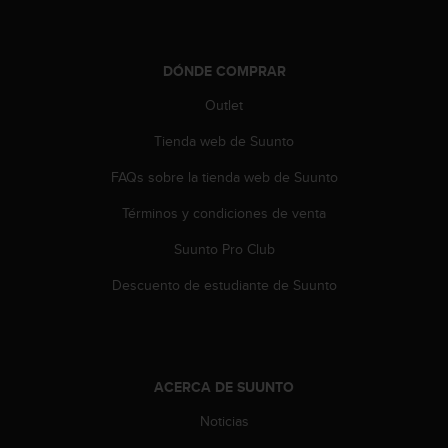
n
t
o
d
DÓNDE COMPRAR
e
Outlet
S
e
Tienda web de Suunto
r
v
FAQs sobre la tienda web de Suunto
i
c
Términos y condiciones de venta
i
Suunto Pro Club
o
a
Descuento de estudiante de Suunto
l
C
l
i
e
ACERCA DE SUUNTO
n
t
Noticias
e