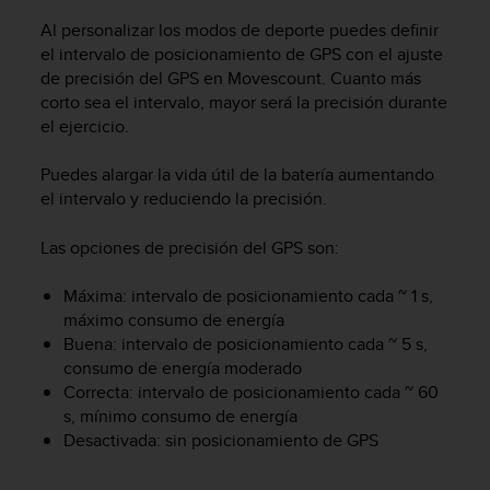
s
Al personalizar los modos de deporte puedes definir
,
el intervalo de posicionamiento de GPS con el ajuste
W
de precisión del GPS en Movescount. Cuanto más
C
corto sea el intervalo, mayor será la precisión durante
A
G
el ejercicio.
)
2
Puedes alargar la vida útil de la batería aumentando
.
el intervalo y reduciendo la precisión.
0
y
Las opciones de precisión del GPS son:
o
t
Máxima: intervalo de posicionamiento cada ~ 1 s,
r
máximo consumo de energía
a
Buena: intervalo de posicionamiento cada ~ 5 s,
s
n
consumo de energía moderado
o
Correcta: intervalo de posicionamiento cada ~ 60
r
s, mínimo consumo de energía
m
Desactivada: sin posicionamiento de GPS
a
s