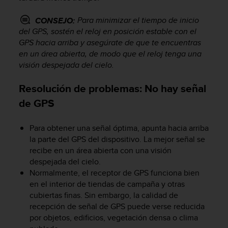
i
o
Para minimizar el tiempo de inicio
CONSEJO:
w
del GPS, sostén el reloj en posición estable con el
e
GPS hacia arriba y asegúrate de que te encuentras
b
en un área abierta, de modo que el reloj tenga una
d
e
visión despejada del cielo.
a
c
Resolución de problemas: No hay señal
u
de GPS
e
r
d
Para obtener una señal óptima, apunta hacia arriba
o
la parte del GPS del dispositivo. La mejor señal se
c
recibe en un área abierta con una visión
o
despejada del cielo.
n
Normalmente, el receptor de GPS funciona bien
l
en el interior de tiendas de campaña y otras
a
cubiertas finas. Sin embargo, la calidad de
s
recepción de señal de GPS puede verse reducida
P
a
por objetos, edificios, vegetación densa o clima
u