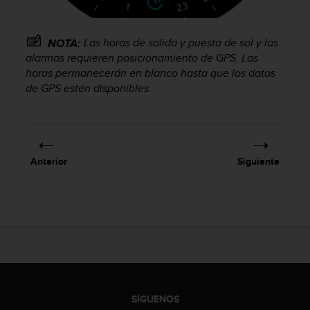
c
o
n
Las horas de salida y puesta de sol y las
NOTA:
t
alarmas requieren posicionamiento de GPS. Las
e
horas permanecerán en blanco hasta que los datos
n
de GPS estén disponibles.
i
d
o
w
e
b
Anterior
Siguiente
(
W
e
b
C
o
n
t
e
n
SÍGUENOS