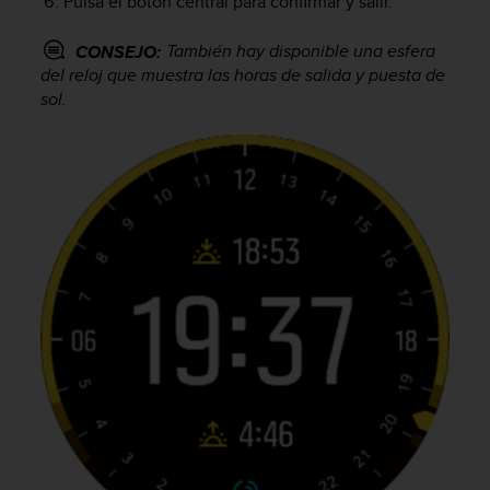
Pulsa el botón central para confirmar y salir.
t
a
También hay disponible una esfera
CONSEJO:
s
del reloj que muestra las horas de salida y puesta de
d
sol.
e
a
c
c
e
s
i
b
i
l
i
d
a
d
p
a
r
a