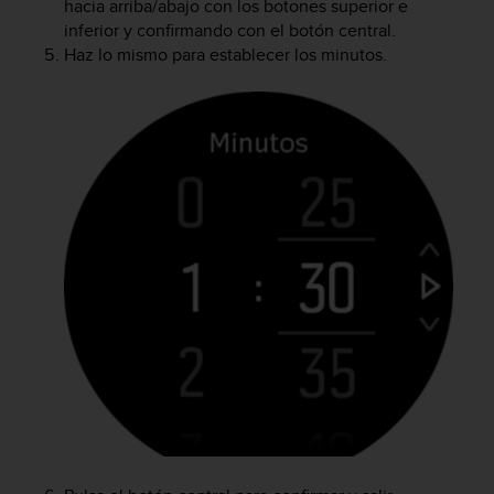
hacia arriba/abajo con los botones superior e
i
o
inferior y confirmando con el botón central.
w
Haz lo mismo para establecer los minutos.
e
b
d
e
a
c
u
e
r
d
o
c
o
n
l
a
s
P
a
u