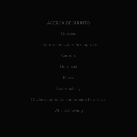
d
e
a
c
ACERCA DE SUUNTO
c
e
Noticias
s
Información sobre la empresa
i
b
Careers
i
l
Herencia
i
d
Media
a
d
Sustainability
.
Declaraciones de conformidad de la UE
P
o
Whistleblowing
n
t
e
e
n