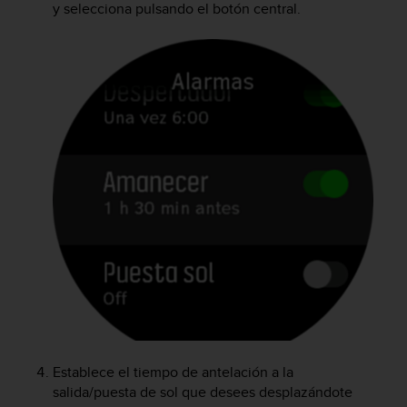
y selecciona pulsando el botón central.
c
o
n
f
o
r
m
i
d
a
d
A
A
e
n
e
s
t
e
s
Establece el tiempo de antelación a la
i
salida/puesta de sol que desees desplazándote
t