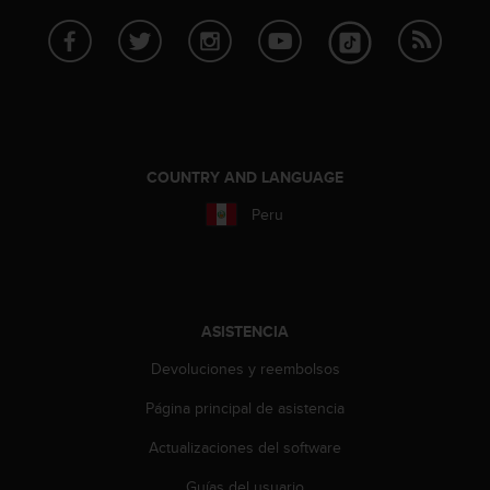
t
A
c
c
e
s
s
i
b
COUNTRY AND LANGUAGE
i
Peru
l
i
t
y
G
u
ASISTENCIA
i
Devoluciones y reembolsos
d
e
Página principal de asistencia
l
i
Actualizaciones del software
n
e
Guías del usuario