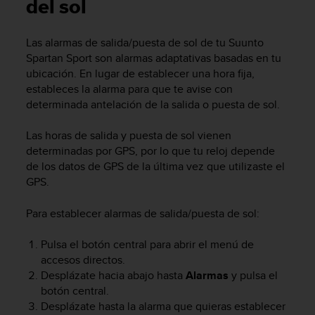
m
del sol
i
s
Las alarmas de salida/puesta de sol de tu
Suunto
o
Spartan Sport
son alarmas adaptativas basadas en tu
d
e
ubicación. En lugar de establecer una hora fija,
a
estableces la alarma para que te avise con
l
determinada antelación de la salida o puesta de sol.
c
a
Las horas de salida y puesta de sol vienen
n
determinadas por GPS, por lo que tu reloj depende
z
de los datos de GPS de la última vez que utilizaste el
a
GPS.
r
e
l
Para establecer alarmas de salida/puesta de sol:
n
i
Pulsa el botón central para abrir el menú de
v
accesos directos.
e
Desplázate hacia abajo hasta
Alarmas
y pulsa el
l
botón central.
d
Desplázate hasta la alarma que quieras establecer
e