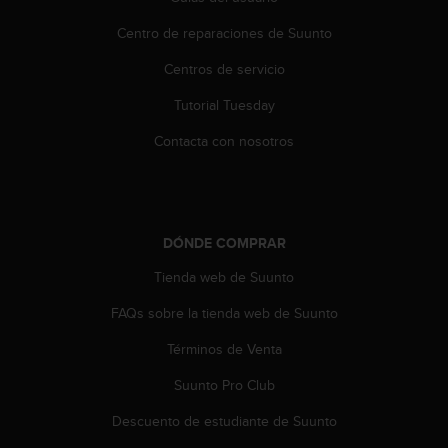
s
Centro de reparaciones de Suunto
,
W
Centros de servicio
C
A
Tutorial Tuesday
G
)
Contacta con nosotros
2
.
0
y
o
DÓNDE COMPRAR
t
r
Tienda web de Suunto
a
FAQs sobre la tienda web de Suunto
s
n
Términos de Venta
o
r
Suunto Pro Club
m
a
Descuento de estudiante de Suunto
s