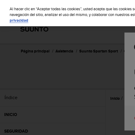
S
S
u
Al hacer clic en “Aceptar todas las cookies”, usted acepta que las cookies 
u
navegación del sitio, analizar el uso del mismo, y colaborar con nuestros e
privacidad
n
t
o
m
a
n
Página principal
Asistencia
Suunto Spartan Sport
Guía d
t
i
e
n
e
s
u
Índice
Inicio
Prime
c
o
m
INICIO
p
r
o
SEGURIDAD