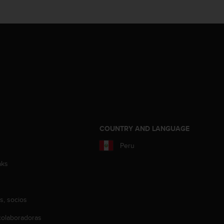
COUNTRY AND LANGUAGE
Peru
aks
s, socios
olaboradoras