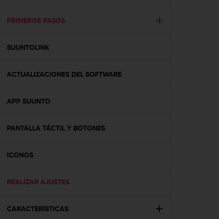
m
i
s
PRIMEROS PASOS
o
d
SUUNTOLINK
e
a
l
ACTUALIZACIONES DEL SOFTWARE
c
a
n
APP SUUNTO
z
a
r
PANTALLA TÁCTIL Y BOTONES
e
l
ICONOS
n
i
v
REALIZAR AJUSTES
e
l
d
CARACTERÍSTICAS
e