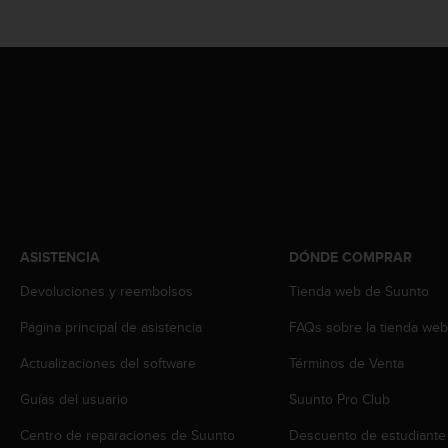
c
o
n
t
e
n
i
d
o
w
e
b
(
ASISTENCIA
DÓNDE COMPRAR
W
e
Devoluciones y reembolsos
Tienda web de Suunto
b
Página principal de asistencia
FAQs sobre la tienda we
C
o
Actualizaciones del software
Términos de Venta
n
t
Guías del usuario
Suunto Pro Club
e
n
Centro de reparaciones de Suunto
Descuento de estudiante