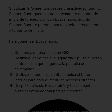
m
i
Si utilizas GPS mientras grabas una actividad,
Suunto
s
Spartan Sport
guarda automáticamente el punto de
o
inicio de tu ejercicio. Con Buscar atrás,
Suunto
d
Spartan Sport
te puede guiar de vuelta directamente
e
a tu punto de inicio.
a
l
c
Para comenzar Buscar atrás:
a
n
Comienza un ejercicio con GPS.
z
Desliza el dedo hacia la izquierda o pulsa el botón
a
central hasta que llegues a la pantalla de
r
navegación.
e
Desliza el dedo hacia arriba o pulsa el botón
l
inferior para abrir el menú de accesos directos.
n
Desplázate hasta Buscar atrás y toca la pantalla o
i
v
pulsa el botón central para seleccionar.
e
l
d
e