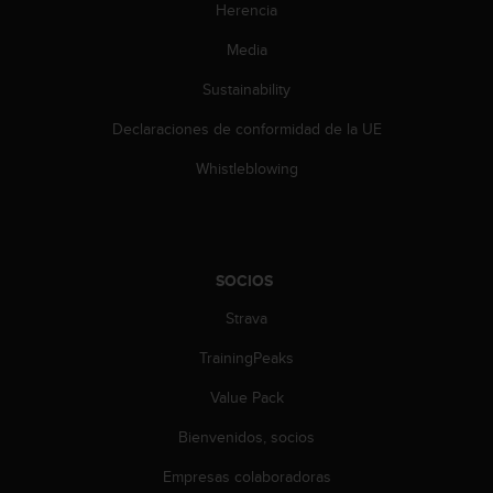
Herencia
c
o
Media
n
t
Sustainability
a
c
Declaraciones de conformidad de la UE
t
Whistleblowing
o
c
o
n
e
SOCIOS
l
d
Strava
e
p
TrainingPeaks
a
r
Value Pack
t
a
Bienvenidos, socios
m
Empresas colaboradoras
e