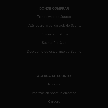
d
e
DÓNDE COMPRAR
a
c
Tienda web de Suunto
c
e
FAQs sobre la tienda web de Suunto
s
Términos de Venta
i
b
Suunto Pro Club
i
l
Descuento de estudiante de Suunto
i
d
a
d
.
ACERCA DE SUUNTO
P
o
Noticias
n
t
Información sobre la empresa
e
Careers
e
n