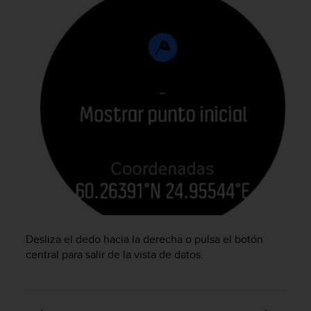
c
o
n
t
e
n
i
d
o
w
e
b
(
W
e
b
C
Desliza el dedo hacia la derecha o pulsa el botón
o
central para salir de la vista de datos.
n
t
e
n