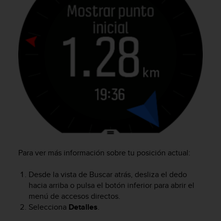
i
o
w
e
b
d
e
a
c
u
e
r
d
o
c
o
Para ver más información sobre tu posición actual:
n
l
Desde la vista de Buscar atrás, desliza el dedo
a
hacia arriba o pulsa el botón inferior para abrir el
s
menú de accesos directos.
P
Selecciona
Detalles
.
a
u