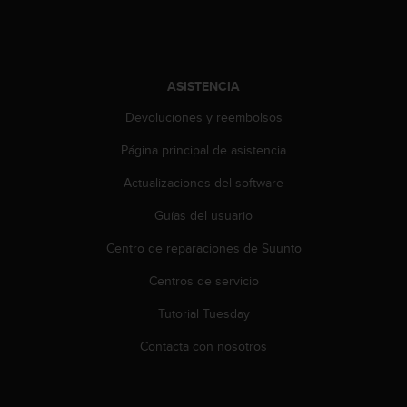
s
,
W
C
A
ASISTENCIA
G
Devoluciones y reembolsos
)
2
Página principal de asistencia
.
0
Actualizaciones del software
y
o
Guías del usuario
t
r
Centro de reparaciones de Suunto
a
Centros de servicio
s
n
Tutorial Tuesday
o
r
Contacta con nosotros
m
a
s