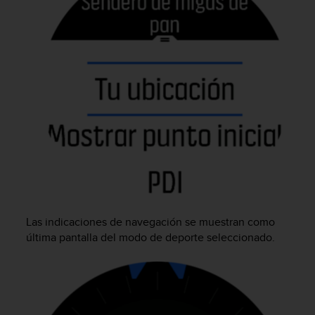
c
o
n
f
o
r
m
i
d
a
d
A
A
e
n
e
Las indicaciones de navegación se muestran como
s
última pantalla del modo de deporte seleccionado.
t
e
s
i
t