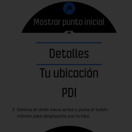
t
a
s
d
e
a
c
c
e
s
i
b
i
l
i
d
a
d
Desliza el dedo hacia arriba o pulsa el botón
p
inferior para desplazarte por la lista.
a
r
a