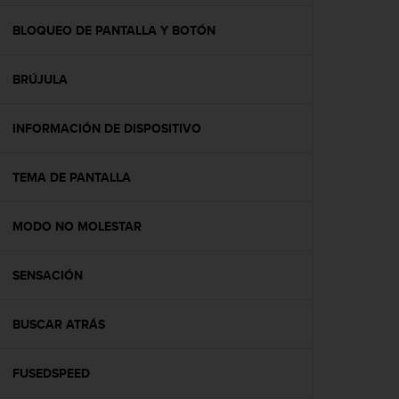
c
o
BLOQUEO DE PANTALLA Y BOTÓN
n
f
BRÚJULA
o
r
m
INFORMACIÓN DE DISPOSITIVO
i
d
a
TEMA DE PANTALLA
d
A
A
MODO NO MOLESTAR
e
n
SENSACIÓN
e
s
t
BUSCAR ATRÁS
e
s
i
FUSEDSPEED
t