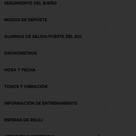
c
SEGUIMIENTO DEL SUEÑO
o
n
MODOS DE DEPORTE
t
e
n
ALARMAS DE SALIDA/PUESTA DEL SOL
i
d
o
CRONÓMETROS
w
e
b
HORA Y FECHA
(
W
TONOS Y VIBRACIÓN
e
b
C
INFORMACIÓN DE ENTRENAMIENTO
o
n
t
ESFERAS DE RELOJ
e
n