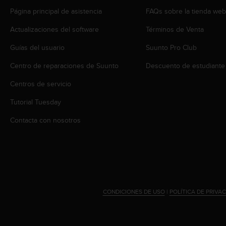
s
Página principal de asistencia
FAQs sobre la tienda we
,
W
Actualizaciones del software
Términos de Venta
C
A
Guías del usuario
Suunto Pro Club
G
Centro de reparaciones de Suunto
Descuento de estudiante
)
2
Centros de servicio
.
0
Tutorial Tuesday
y
o
Contacta con nosotros
t
r
a
s
n
o
r
CONDICIONES DE USO
|
POLÍTICA DE PRIVA
m
a
s