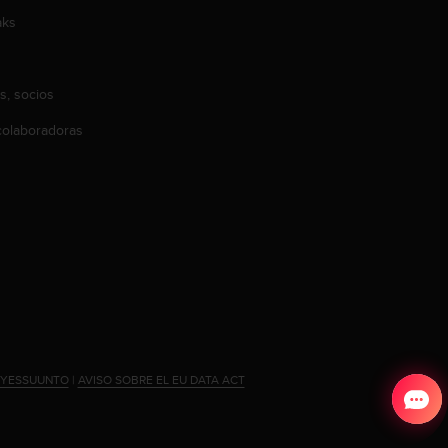
aks
s, socios
olaboradoras
#YESSUUNTO
|
AVISO SOBRE EL EU DATA ACT