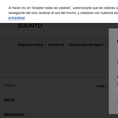
S
S
u
Al hacer clic en “Aceptar todas las cookies”, usted acepta que las cookies 
u
navegación del sitio, analizar el uso del mismo, y colaborar con nuestros e
privacidad
n
t
o
m
a
n
Página principal
Asistencia
Suunto Spartan Sport
Guía d
t
i
e
n
e
s
u
Índice
Inicio
Caract
c
o
m
INICIO
p
r
o
SEGURIDAD