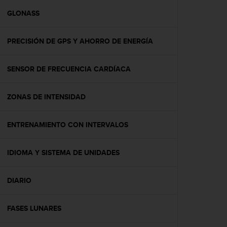
i
o
GLONASS
w
e
PRECISIÓN DE GPS Y AHORRO DE ENERGÍA
b
d
e
SENSOR DE FRECUENCIA CARDÍACA
a
c
u
ZONAS DE INTENSIDAD
e
r
d
ENTRENAMIENTO CON INTERVALOS
o
c
IDIOMA Y SISTEMA DE UNIDADES
o
n
l
DIARIO
a
s
P
FASES LUNARES
a
u