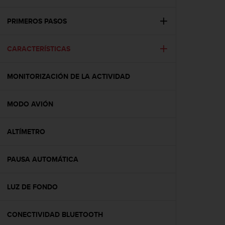
m
i
s
PRIMEROS PASOS
o
d
CARACTERÍSTICAS
e
a
l
MONITORIZACIÓN DE LA ACTIVIDAD
c
a
n
MODO AVIÓN
z
a
r
ALTÍMETRO
e
l
PAUSA AUTOMÁTICA
n
i
v
LUZ DE FONDO
e
l
d
CONECTIVIDAD BLUETOOTH
e