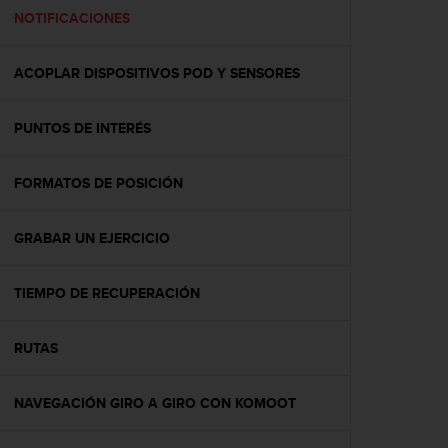
t
NOTIFICACIONES
a
s
ACOPLAR DISPOSITIVOS POD Y SENSORES
d
e
a
PUNTOS DE INTERÉS
c
c
e
FORMATOS DE POSICIÓN
s
i
b
GRABAR UN EJERCICIO
i
l
TIEMPO DE RECUPERACIÓN
i
d
a
RUTAS
d
p
a
NAVEGACIÓN GIRO A GIRO CON KOMOOT
r
a