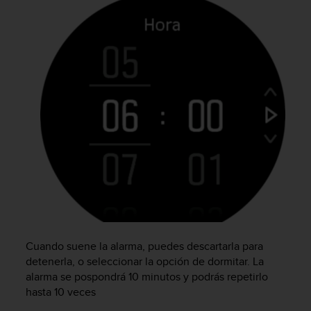
t
a
s
d
e
a
c
c
e
s
i
b
i
l
i
d
a
Cuando suene la alarma, puedes descartarla para
d
detenerla, o seleccionar la opción de dormitar. La
p
alarma se pospondrá 10 minutos y podrás repetirlo
a
r
hasta 10 veces
a