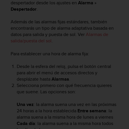
despertador desde los ajustes en
Alarma
»
c
Despertador
.
o
n
f
Además de las alarmas fijas estándares, también
o
encontrarás un tipo de alarma adaptativa basada en
r
datos para salida y puesta de sol. Ver
Alarmas de
m
salida/puesta del sol
.
i
d
Para establecer una hora de alarma fija:
a
d
Desde la esfera del reloj, pulsa el botón central
A
para abrir el menú de accesos directos y
A
e
desplázate hasta
Alarmas
.
n
Selecciona primero con qué frecuencia quieres
e
que suene. Las opciones son:
s
t
Una vez
: la alarma suena una vez en las próximas
e
24 horas a la hora establecida
Entre semana
: la
s
alarma suena a la misma hora de lunes a viernes
i
Cada día
: la alarma suena a la misma hora todos
t