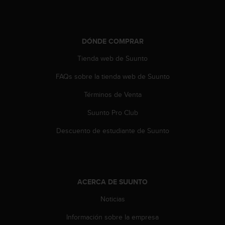
d
e
a
c
DÓNDE COMPRAR
c
e
Tienda web de Suunto
s
i
FAQs sobre la tienda web de Suunto
b
i
Términos de Venta
l
Suunto Pro Club
i
d
Descuento de estudiante de Suunto
a
d
.
P
o
ACERCA DE SUUNTO
n
t
Noticias
e
e
Información sobre la empresa
n