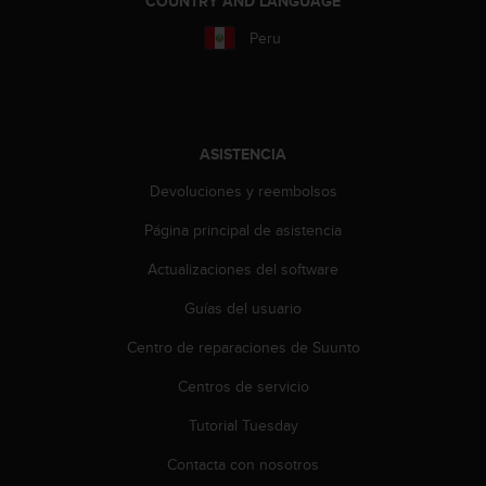
COUNTRY AND LANGUAGE
s
,
Peru
W
C
A
G
)
ASISTENCIA
2
.
Devoluciones y reembolsos
0
Página principal de asistencia
y
o
Actualizaciones del software
t
r
Guías del usuario
a
s
Centro de reparaciones de Suunto
n
o
Centros de servicio
r
Tutorial Tuesday
m
a
Contacta con nosotros
s