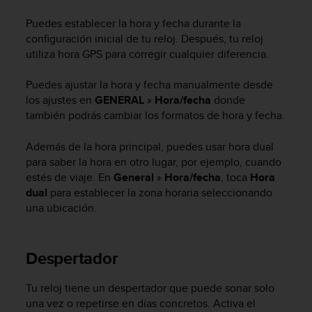
m
i
Puedes establecer la hora y fecha durante la
s
configuración inicial de tu reloj. Después, tu reloj
o
utiliza hora GPS para corregir cualquier diferencia.
d
e
Puedes ajustar la hora y fecha manualmente desde
a
l
los ajustes en
GENERAL
»
Hora/fecha
donde
c
también podrás cambiar los formatos de hora y fecha.
a
n
Además de la hora principal, puedes usar hora dual
z
para saber la hora en otro lugar, por ejemplo, cuando
a
estés de viaje. En
General
»
Hora/fecha
, toca
Hora
r
dual
para establecer la zona horaria seleccionando
e
una ubicación.
l
n
i
v
Despertador
e
l
Tu reloj tiene un despertador que puede sonar solo
d
una vez o repetirse en días concretos. Activa el
e