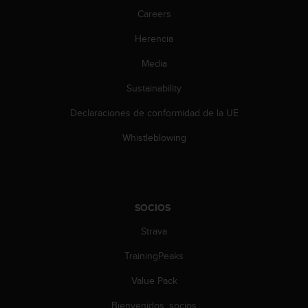
c
Careers
o
Herencia
n
t
Media
a
c
Sustainability
t
o
Declaraciones de conformidad de la UE
c
o
Whistleblowing
n
e
l
d
e
SOCIOS
p
Strava
a
r
TrainingPeaks
t
a
Value Pack
m
e
Bienvenidos, socios