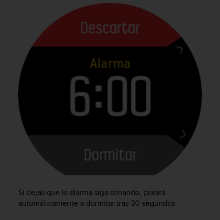
c
o
n
t
e
n
i
d
o
w
e
b
(
W
e
b
C
o
n
t
Si dejas que la alarma siga sonando, pasará
e
automáticamente a dormitar tras 30 segundos.
n