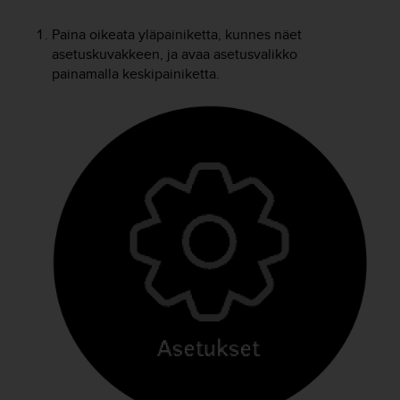
t
ä
Paina oikeata yläpainiketta, kunnes näet
m
asetuskuvakkeen, ja avaa asetusvalikko
ä
ä
painamalla keskipainiketta.
n
t
ä
l
l
ä
v
e
r
k
k
o
s
i
v
u
s
t