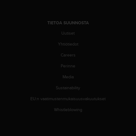
s
v
a
TIETOA SUUNNOSTA
l
t
Uutiset
a
l
Yhtiötiedot
a
i
Careers
s
Perinne
e
e
Media
n
a
Sustainability
s
i
EU:n vaatimustenmukaisuusvakuutukset
a
k
Whistleblowing
a
s
p
a