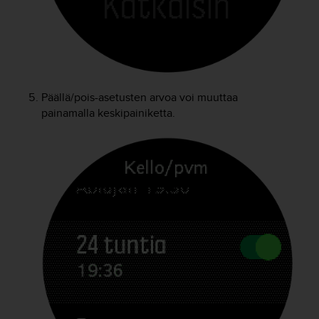
-
o
h
j
e
i
Päällä/pois-asetusten arvoa voi muuttaa
s
t
painamalla keskipainiketta.
u
s
)
2
.
0
-
v
e
r
s
i
o
n