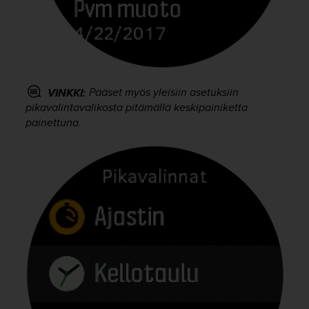
A
A
-
t
a
s
o
Pääset myös yleisiin asetuksiin
VINKKI:
n
pikavalintavalikosta pitämällä keskipainiketta
v
painettuna.
a
a
t
i
m
u
k
s
e
t
s
e
k