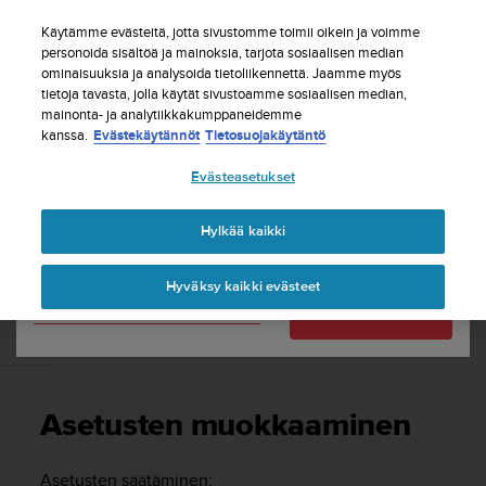
S
Tilaa uutiskirje ja saat 5% alennusta
| Ilmaiset
u
Käytämme evästeitä, jotta sivustomme toimii oikein ja voimme
palautukset
u
personoida sisältöä ja mainoksia, tarjota sosiaalisen median
Maasi tai alueesi:
ominaisuuksia ja analysoida tietoliikennettä. Jaamme myös
n
tietoja tavasta, jolla käytät sivustoamme sosiaalisen median,
t
mainonta- ja analytiikkakumppaneidemme
o
kanssa.
Evästekäytännöt
Tietosuojakäytäntö
United States
o
n
Etusivu
Tuki
Suunto 5
Käyttöopas
Evästeasetukset
s
Currency: $ (USD)
i
t
Shipping only to United States
Hylkää kaikki
SUUNTO 5 KÄYTTÖOPAS
o
u
Hyväksy kaikki evästeet
t
Vaihda maatasi tai aluettasi
Jatka
u
n
Asetusten muokkaaminen
u
t
t
Asetusten muokkaaminen
ä
y
t
Asetusten säätäminen: