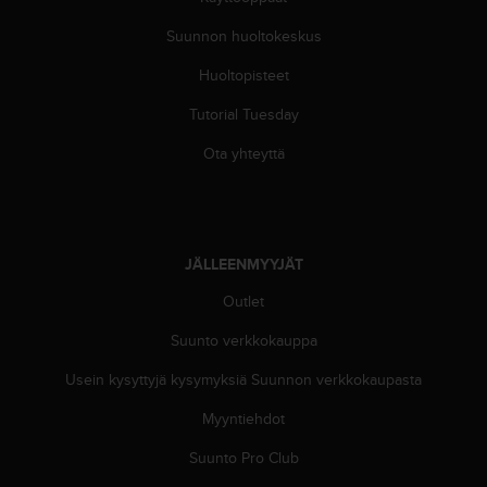
e
n
Suunnon huoltokeskus
v
a
Huoltopisteet
a
Tutorial Tuesday
t
i
Ota yhteyttä
m
u
k
s
e
JÄLLEENMYYJÄT
t
.
Outlet
S
o
Suunto verkkokauppa
i
t
Usein kysyttyjä kysymyksiä Suunnon verkkokaupasta
a
Myyntiehdot
y
h
Suunto Pro Club
d
y