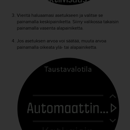
u
t
e
Vieritä haluaamasi asetukseen ja valitse se
t
painamalla keskipainiketta. Siirry valikossa takaisin
t
painamalla vasenta alapainiketta.
a
v
Jos asetuksen arvoa voi säätää, muuta arvoa
u
painamalla oikeata ylä- tai alapainiketta.
u
s
o
h
j
e
i
d
e
n
(
W
C
A
G