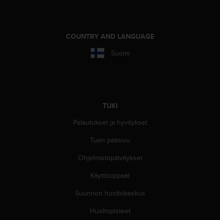
o
l
l
a
COUNTRY AND LANGUAGE
v
Suomi
e
r
k
k
o
s
TUKI
i
Palautukset ja hyvitykset
v
u
Tuen pääsivu
s
t
Ohjelmistopäivitykset
o
n
Käyttöoppaat
s
Suunnon huoltokeskus
a
a
Huoltopisteet
v