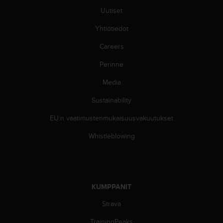
-
Uutiset
o
Yhtiötiedot
h
j
Careers
e
i
Perinne
s
t
Media
u
s
Sustainability
)
EU:n vaatimustenmukaisuusvakuutukset
2
.
Whistleblowing
0
-
v
e
r
KUMPPANIT
s
i
Strava
o
n
TrainingPeaks