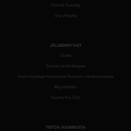
u
Tutorial Tuesday
t
e
Ota yhteyttä
t
t
a
v
u
JÄLLEENMYYJÄT
u
s
Outlet
o
Suunto verkkokauppa
h
j
Usein kysyttyjä kysymyksiä Suunnon verkkokaupasta
e
i
Myyntiehdot
d
e
Suunto Pro Club
n
(
W
C
A
TIETOA SUUNNOSTA
G