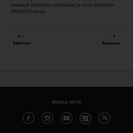
t
koskevat oleelliset vaatimukset ja muut direktiivin
ä
1999/5/EY ehdot.
m
ä
ä
n
t
ä
Edellinen
Seuraava
l
l
ä
v
e
r
k
k
o
s
SEURAA MEITÄ
i
v
u
s
t