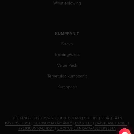
Whistleblowing
u
t
t
a
k
KUMPPANIT
o
s
Strava
k
e
TrainingPeaks
v
i
Value Pack
e
n
Tervetuloa kumppanit
s
Kumppanit
t
a
n
d
a
r
.
TEKIJÄNOIKEUDET © 2026 SUUNTO.
KAIKKI OIKEUDET PIDÄTETÄÄN.
KÄYTTÖEHDOT
|
TIETOSUOJAKÄYTÄNTÖ
|
EVÄSTEET
|
EVÄSTEASETUKSET
|
d
#YESSUUNTO-EHDOT
|
ILMOITUS EU:N DATA-ASETUKSESTA
i