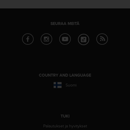
-
o
h
j
SEURAA MEITÄ
e
i
s
t
u
s
)
2
.
COUNTRY AND LANGUAGE
0
Suomi
-
v
e
r
s
i
TUKI
o
Palautukset ja hyvitykset
n