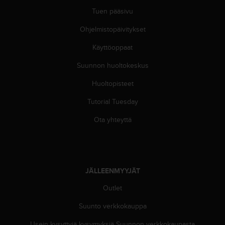
A
Tuen pääsivu
A
-
Ohjelmistopäivitykset
t
a
Käyttöoppaat
s
o
Suunnon huoltokeskus
n
Huoltopisteet
v
a
Tutorial Tuesday
a
t
Ota yhteyttä
i
m
u
k
s
JÄLLEENMYYJÄT
e
t
Outlet
s
e
Suunto verkkokauppa
k
Usein kysyttyjä kysymyksiä Suunnon verkkokaupasta