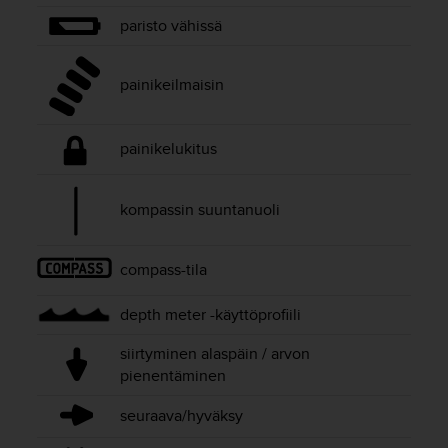
o
paristo vähissä
l
l
a
painikeilmaisin
v
e
r
painikelukitus
k
k
o
kompassin suuntanuoli
s
i
v
compass-tila
u
s
t
depth meter -käyttöprofiili
o
siirtyminen alaspäin / arvon
n
s
pienentäminen
a
a
seuraava/hyväksy
v