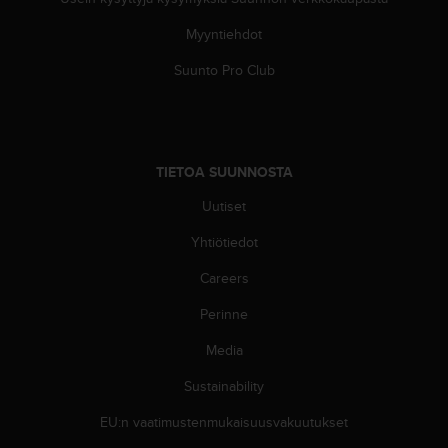
ä
m
Myyntiehdot
y
ö
Suunto Pro Club
s
m
u
i
d
TIETOA SUUNNOSTA
e
n
Uutiset
s
a
Yhtiötiedot
a
Careers
v
u
Perinne
t
e
Media
t
t
Sustainability
a
v
EU:n vaatimustenmukaisuusvakuutukset
u