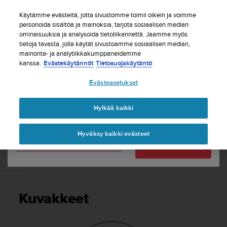
S
Tilaa uutiskirje ja saat 5% alennusta
| Ilmaiset
u
Käytämme evästeitä, jotta sivustomme toimii oikein ja voimme
palautukset
u
personoida sisältöä ja mainoksia, tarjota sosiaalisen median
Maasi tai alueesi:
ominaisuuksia ja analysoida tietoliikennettä. Jaamme myös
n
tietoja tavasta, jolla käytät sivustoamme sosiaalisen median,
t
mainonta- ja analytiikkakumppaneidemme
o
kanssa.
Evästekäytännöt
Tietosuojakäytäntö
United States
o
n
Etusivu
Tuki
Suunto Core
Käyttöopas -
Evästeasetukset
s
Currency: $ (USD)
i
t
Shipping only to United States
Hylkää kaikki
SUUNTO CORE KÄYTTÖOPAS -
o
u
Hyväksy kaikki evästeet
t
Vaihda maatasi tai aluettasi
Jatka
u
n
Kuvakkeet
u
t
t
Kuvakkeet
ä
y
t