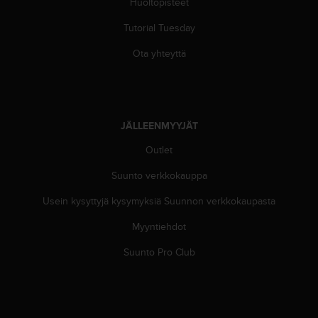
Huoltopisteet
u
t
Tutorial Tuesday
e
t
Ota yhteyttä
t
a
v
u
u
JÄLLEENMYYJÄT
s
o
Outlet
h
j
Suunto verkkokauppa
e
Usein kysyttyjä kysymyksiä Suunnon verkkokaupasta
i
d
Myyntiehdot
e
n
Suunto Pro Club
(
W
C
A
G