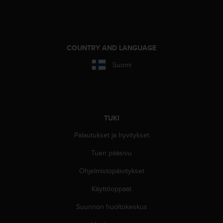
o
l
l
a
v
COUNTRY AND LANGUAGE
e
Suomi
r
k
k
o
s
i
TUKI
v
Palautukset ja hyvitykset
u
s
Tuen pääsivu
t
o
Ohjelmistopäivitykset
n
s
Käyttöoppaat
a
a
Suunnon huoltokeskus
v