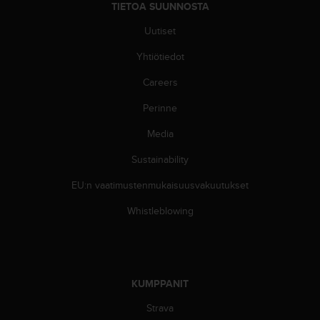
TIETOA SUUNNOSTA
-
o
Uutiset
h
j
Yhtiötiedot
e
Careers
i
s
Perinne
t
u
Media
s
)
Sustainability
2
.
EU:n vaatimustenmukaisuusvakuutukset
0
Whistleblowing
-
v
e
r
s
KUMPPANIT
i
o
Strava
n