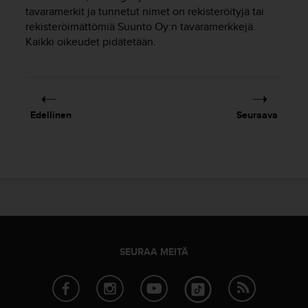
t
tavaramerkit ja tunnetut nimet on rekisteröityjä tai
ä
rekisteröimättömiä Suunto Oy:n tavaramerkkejä.
m
Kaikki oikeudet pidätetään.
ä
ä
n
t
ä
l
Edellinen
Seuraava
l
ä
v
e
r
k
k
o
s
i
SEURAA MEITÄ
v
u
s
t