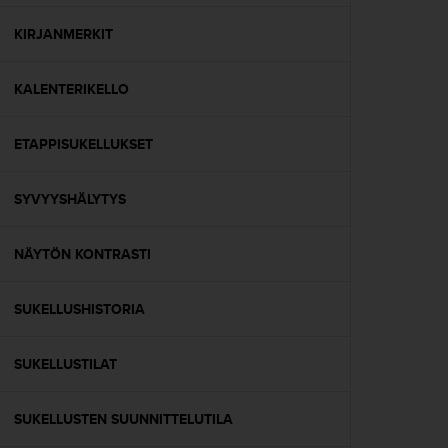
o
l
KIRJANMERKIT
l
a
KALENTERIKELLO
v
e
r
ETAPPISUKELLUKSET
k
k
o
SYVYYSHÄLYTYS
s
i
v
NÄYTÖN KONTRASTI
u
s
SUKELLUSHISTORIA
t
o
n
SUKELLUSTILAT
s
a
a
SUKELLUSTEN SUUNNITTELUTILA
v