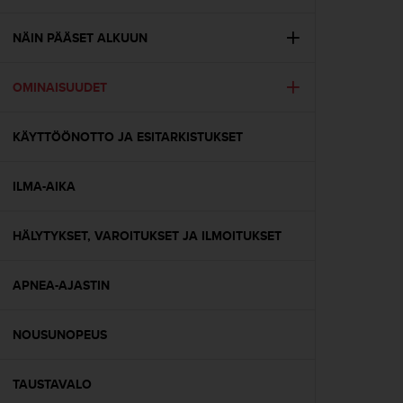
t
ä
m
NÄIN PÄÄSET ALKUUN
ä
ä
OMINAISUUDET
n
t
ä
KÄYTTÖÖNOTTO JA ESITARKISTUKSET
l
l
ä
ILMA-AIKA
v
e
r
HÄLYTYKSET, VAROITUKSET JA ILMOITUKSET
k
k
APNEA-AJASTIN
o
s
i
NOUSUNOPEUS
v
u
s
TAUSTAVALO
t