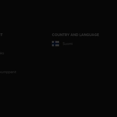
IT
COUNTRY AND LANGUAGE
Suomi
aks
 kumppanit