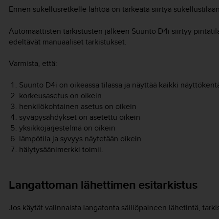
Ennen sukellusretkelle lähtöä on tärkeätä siirtyä sukellustilaan j
Automaattisten tarkistusten jälkeen
Suunto D4i
siirtyy pintat
edeltävät manuaaliset tarkistukset.
Varmista, että:
Suunto D4i
on oikeassa tilassa ja näyttää kaikki näyttökent
korkeusasetus on oikein
henkilökohtainen asetus on oikein
syväpysähdykset on asetettu oikein
yksikköjärjestelmä on oikein
lämpötila ja syvyys näytetään oikein
hälytysäänimerkki toimii.
Langattoman lähettimen esitarkistus
Jos käytät valinnaista langatonta säiliöpaineen lähetintä, tarki