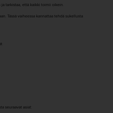
a tarkistaa, että kaikki toimii oikein.
ilaan. Tässä vaiheessa kannattaa tehdä sukellusta
ät
sta seuraavat asiat: