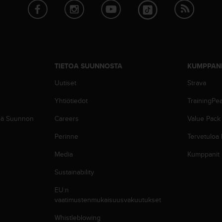
TIETOA SUUNNOSTA
KUMPPAN
Uutiset
Strava
Yhtiötiedot
TrainingPe
siä Suunnon
Careers
Value Pack
Perinne
Tervetuloa
Media
Kumppanit
Sustainability
EU:n
vaatimustenmukaisuusvakuutukset
Whistleblowing