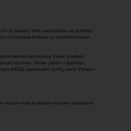
iin (4 jalkaan), ellei sukellustilaa ole poistettu
ta voit tarkistaa korkeus- ja henkilökohtaiset
 automaattisia tarkistuksia. Kaikki graafiset
otetaan käyttöön. Tämän jälkeen näytetään
vyys (MOD), kaasusisältö ja PO
-arvot. Pariston
2
ksiin kuuluu myös kudosten nykyisen saturaation