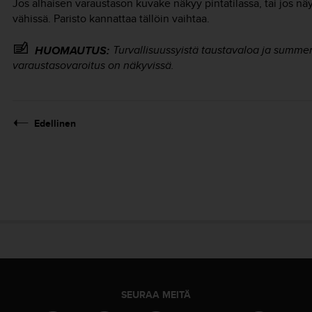
Jos alhaisen varaustason kuvake näkyy pintatilassa, tai jos näyt
vähissä. Paristo kannattaa tällöin vaihtaa.
Turvallisuussyistä taustavaloa ja summer
HUOMAUTUS:
varaustasovaroitus on näkyvissä.
Edellinen
SEURAA MEITÄ