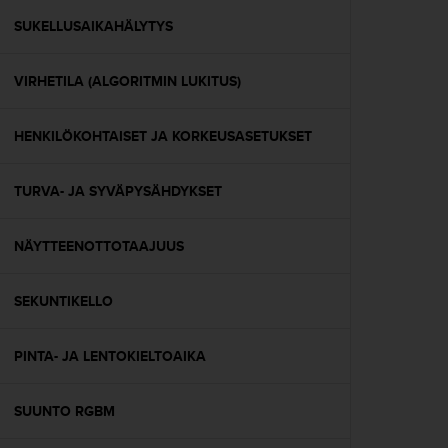
u
t
SUKELLUSAIKAHÄLYTYS
e
t
VIRHETILA (ALGORITMIN LUKITUS)
t
a
v
HENKILÖKOHTAISET JA KORKEUSASETUKSET
u
u
s
TURVA- JA SYVÄPYSÄHDYKSET
o
h
j
NÄYTTEENOTTOTAAJUUS
e
i
SEKUNTIKELLO
d
e
n
PINTA- JA LENTOKIELTOAIKA
(
W
C
SUUNTO RGBM
A
G