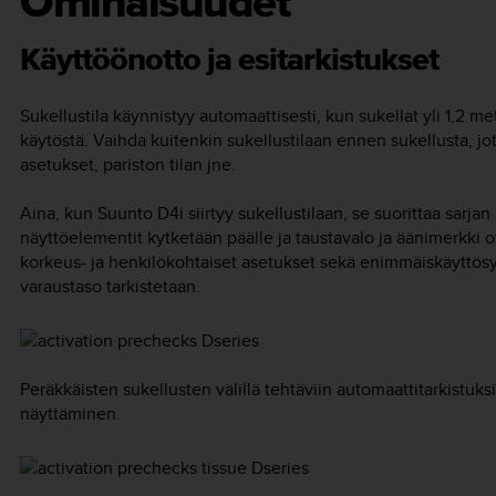
Ominaisuudet
Käyttöönotto ja esitarkistukset
Sukellustila käynnistyy automaattisesti, kun sukellat yli 1,2 metr
käytöstä. Vaihda kuitenkin sukellustilaan ennen sukellusta, jot
asetukset, pariston tilan jne.
Aina, kun
Suunto D4i
siirtyy sukellustilaan, se suorittaa sarjan
näyttöelementit kytketään päälle ja taustavalo ja äänimerkki 
korkeus- ja henkilökohtaiset asetukset sekä enimmäiskäyttösy
varaustaso tarkistetaan.
Peräkkäisten sukellusten välillä tehtäviin automaattitarkistu
näyttäminen.