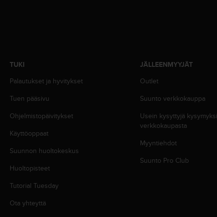
A
A
-
t
a
s
o
TUKI
JÄLLEENMYYJÄT
n
Palautukset ja hyvitykset
Outlet
v
a
Tuen pääsivu
Suunto verkkokauppa
a
t
Ohjelmistopäivitykset
Usein kysyttyjä kysymyk
i
verkkokaupasta
m
Käyttöoppaat
u
Myyntiehdot
k
Suunnon huoltokeskus
s
Suunto Pro Club
Huoltopisteet
e
t
Tutorial Tuesday
s
e
Ota yhteyttä
k