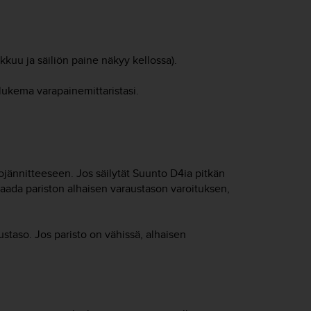
kkuu ja säiliön paine näkyy kellossa).
lukema varapainemittaristasi.
ojännitteeseen. Jos säilytät
Suunto D4i
a pitkän
 saada pariston alhaisen varaustason varoituksen,
ustaso. Jos paristo on vähissä, alhaisen