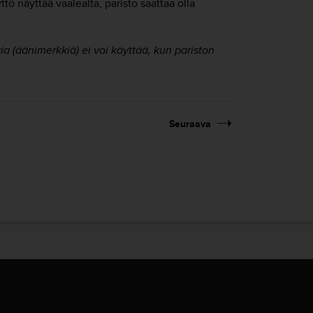
tö näyttää vaalealta, paristo saattaa olla
ia (äänimerkkiä) ei voi käyttää, kun pariston
Seuraava