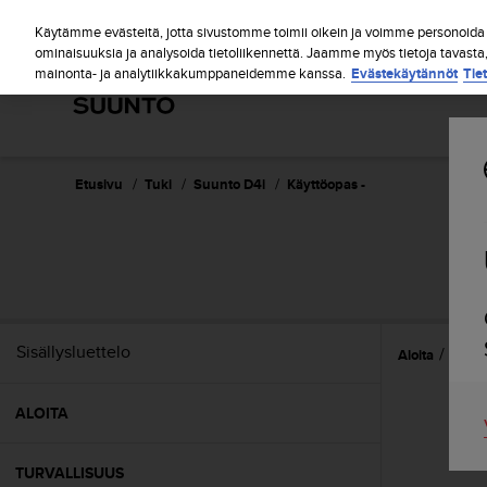
S
u
Käytämme evästeitä, jotta sivustomme toimii oikein ja voimme personoida s
u
ominaisuuksia ja analysoida tietoliikennettä. Jaamme myös tietoja tavasta
mainonta- ja analytiikkakumppaneidemme kanssa.
Evästekäytännöt
Tie
n
t
o
o
n
s
Etusivu
Tuki
Suunto D4i
Käyttöopas -
i
t
o
u
t
u
n
Sisällysluettelo
Aloita
Omin
u
t
t
ALOITA
ä
y
t
TURVALLISUUS