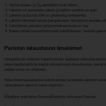
Säiliön kaasu- ja O
-asetukset ovat oikein.
2
Lähetin on asennettu oikein ja säiliön venttiili on auki.
Lähetin ja
Suunto D4i
on yhdistetty laitepariksi.
Lähetin lähettää tietoja (langattoman lähetyksen kuvake vil
Lähettimen pariston tyhjenemisvaroitusta ei näy.
Kaasu riittää suunnittelemaasi sukellukseen. Tarkista paine
Pariston lataustason ilmaisimet
Lämpötila tai sisäinen hapettuminen saattavat vaikuttaa parist
aikaa käyttämättä tai käytät sitä kylmissä olosuhteissa, saatat
vaikka virtaa on riittävästi.
Palaa tässä tapauksessa sukellustilaan ja tarkista pariston vara
varaustason varoitus tulee näyttöön.