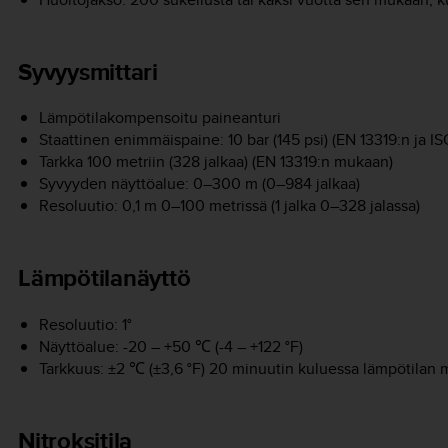
Syvyysmittari
Lämpötilakompensoitu paineanturi
Staattinen enimmäispaine: 10 bar (145 psi) (EN 13319:n ja 
Tarkka 100 metriin (328 jalkaa) (EN 13319:n mukaan)
Syvyyden näyttöalue: 0–300 m (0–984 jalkaa)
Resoluutio: 0,1 m 0–100 metrissä (1 jalka 0–328 jalassa)
Lämpötilanäyttö
Resoluutio: 1°
Näyttöalue: -20 – +50 ℃ (-4 – +122 °F)
Tarkkuus: ±2 ℃ (±3,6 °F) 20 minuutin kuluessa lämpötilan
Nitroksitila