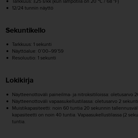
Tarkkuus: ±25 s/kk (kun lämpötila on 20 ℃ / 68 °F)
12/24 tunnin näyttö
Sekuntikello
Tarkkuus: 1 sekunti
Näyttöalue: 0’00–99’59
Resoluutio: 1 sekunti
Lokikirja
Näytteenottoväli paineilma- ja nitroksitiloissa: oletusarvo 
Näytteenottoväli vapaasukellustilassa: oletusarvo 2 sekunt
Muistikapasiteetti: noin 60 tuntia 20 sekunnin tallennusväli
kapasiteetti on noin 40 tuntia. Vapaasukellustilassa (2 sek
tuntia.