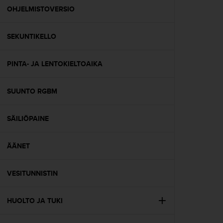
-
OHJELMISTOVERSIO
o
h
SEKUNTIKELLO
j
e
i
PINTA- JA LENTOKIELTOAIKA
s
t
u
SUUNTO RGBM
s
)
2
SÄILIÖPAINE
.
0
ÄÄNET
-
v
e
VESITUNNISTIN
r
s
i
HUOLTO JA TUKI
o
n