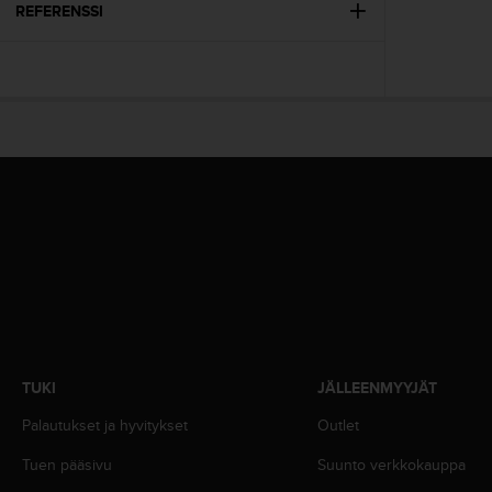
A
REFERENSSI
A
-
t
a
s
o
n
v
a
a
t
i
m
u
k
s
e
TUKI
JÄLLEENMYYJÄT
t
Palautukset ja hyvitykset
Outlet
s
e
Tuen pääsivu
Suunto verkkokauppa
k