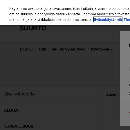
S
u
Käytämme evästeitä, jotta sivustomme toimii oikein ja voimme personoida s
u
ominaisuuksia ja analysoida tietoliikennettä. Jaamme myös tietoja tavasta
mainonta- ja analytiikkakumppaneidemme kanssa.
Evästekäytännöt
Tie
n
t
o
o
n
s
Etusivu
Tuki
Suunto Vyper Novo
Käyttöopas -
i
t
o
u
t
u
n
Sisällysluettelo
Aloita
Omin
u
t
t
ALOITA
ä
y
t
TURVALLISUUS