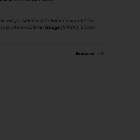
ävissä, jos sukellustietokone on virhetilassa
s käytöstä tai laite on
Gauge
(Mittari) -tilassa.
Seuraava