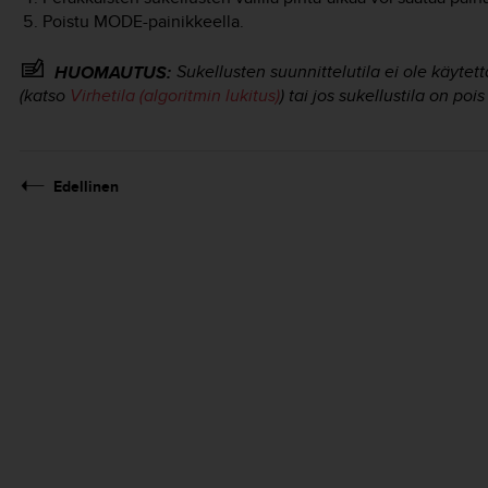
Poistu
MODE
-painikkeella.
Sukellusten suunnittelutila ei ole käytett
HUOMAUTUS:
(katso
Virhetila (algoritmin lukitus)
) tai jos sukellustila on poi
Edellinen