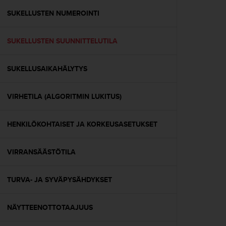
u
t
SUKELLUSTEN NUMEROINTI
e
t
SUKELLUSTEN SUUNNITTELUTILA
t
a
v
SUKELLUSAIKAHÄLYTYS
u
u
s
VIRHETILA (ALGORITMIN LUKITUS)
o
h
j
HENKILÖKOHTAISET JA KORKEUSASETUKSET
e
i
VIRRANSÄÄSTÖTILA
d
e
n
TURVA- JA SYVÄPYSÄHDYKSET
(
W
C
NÄYTTEENOTTOTAAJUUS
A
G