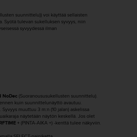
usten suunnittelu)) voi käyttää sellaisten
a. Syötä tulevan sukelluksen syvyys, niin
kyseisessä syvyydessä ilman
N NoDec
(Suoranoususukellusten suunnittelu).
 ennen kuin suunnittelunäyttö avautuu.
a. Syvyys muuttuu 3 m:n (10 jalan) askelissa
uaikaraja näytetään näytön keskellä. Jos olet
RFTIME +
(PINTA-AIKA +) -kenttä tulee näkyviin.
namalla
SELECT
-painiketta.