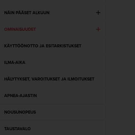
t
ä
m
NÄIN PÄÄSET ALKUUN
ä
ä
OMINAISUUDET
n
t
ä
KÄYTTÖÖNOTTO JA ESITARKISTUKSET
l
l
ä
ILMA-AIKA
v
e
r
HÄLYTYKSET, VAROITUKSET JA ILMOITUKSET
k
k
APNEA-AJASTIN
o
s
i
NOUSUNOPEUS
v
u
s
TAUSTAVALO
t