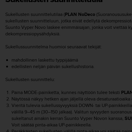
Sukellusten suunnittelutilaa (
PLAN NoDeco
(Suoranoususukell
sukellusten suunnitteluun, jotka eivät edellytä dekompressiot
Suunto Vyper Novo
laskee enimmäisajan, jonka voit viettää 
dekompressiopysähdyksiä.
Sukellussuunnitelma huomioi seuraavat tekijät:
mahdollinen laskettu typpijäämä
edellisten neljän päivän sukellushistoria.
Sukellusten suunnittelu:
Paina
MODE
-painiketta, kunnes näyttöön tulee teksti
PLA
Näytössä näkyy hetken ajan jäljellä oleva desaturaatioaika
Vieritä tulevia sukellussyvyyksiä
DOWN
- tai
UP
-painikkeill
välillä 9–45 m (30–150 jalkaa). Valitun syvyyden suoranous
sukeltanut ainakin kerran
Suunto Vyper Novo
n kanssa,
SU
Voit säätää pinta-aikaa
UP
-painikkeella.
Peräkkäisten sukellusten välillä pinta-aikaa voi säätää pai