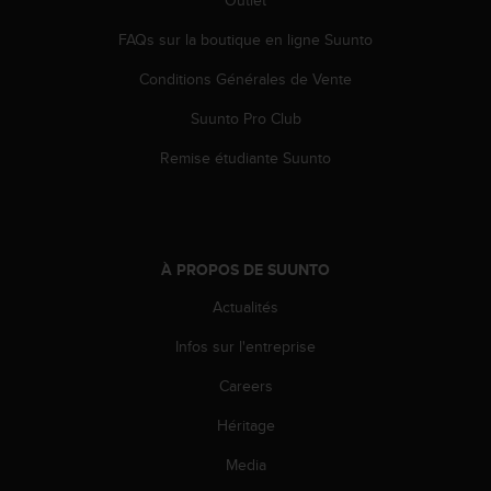
e
FAQs sur la boutique en ligne Suunto
b
(
Conditions Générales de Vente
W
e
Suunto Pro Club
b
C
Remise étudiante Suunto
o
n
t
e
n
À PROPOS DE SUUNTO
t
A
Actualités
c
Infos sur l'entreprise
c
e
Careers
s
s
Héritage
i
b
Media
i