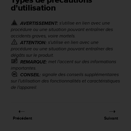
Types de précautions
e
d'utilisation
s
i
t
s'utilise en lien avec une
AVERTISSEMENT:
e
procédure ou une situation pouvant entraîner des
W
accidents graves, voire mortels.
e
b
s'utilise en lien avec une
ATTENTION:
a
procédure ou une situation pouvant entraîner des
u
dégâts sur le produit.
n
met l'accent sur des informations
REMARQUE:
i
importantes.
v
signale des conseils supplémentaires
CONSEIL:
e
sur l'utilisation des fonctionnalités et caractéristiques
a
de l'appareil.
u
A
A
d
e
c
Précédent
Suivant
o
n