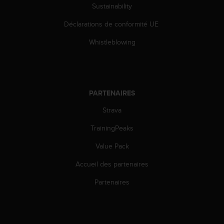
l
Sustainability
i
Déclarations de conformité UE
t
y
Whistleblowing
G
u
i
d
e
PARTENAIRES
l
i
Strava
n
e
TrainingPeaks
s
,
Value Pack
W
Accueil des partenaires
C
A
Partenaires
G
)
2
.