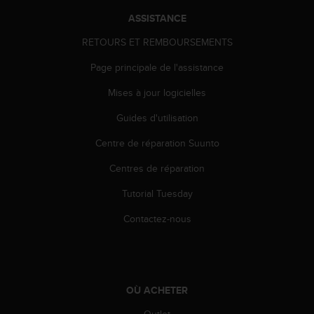
a
c
ASSISTANCE
c
RETOURS ET REMBOURSEMENTS
e
s
Page principale de l'assistance
s
i
Mises à jour logicielles
b
i
Guides d'utilisation
l
Centre de réparation Suunto
i
t
Centres de réparation
é
d
Tutorial Tuesday
u
c
Contactez-nous
o
n
t
e
n
OÙ ACHETER
u
W
Outlet