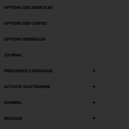
a
c
OPTIONS DES EXERCICES
c
e
OPTIONS DES CARTES
s
s
i
OPTIONS GÉNÉRALES
b
i
l
JOURNAL
i
t
é
FRÉQUENCE CARDIAQUE
d
u
ACTIVITÉ QUOTIDIENNE
c
o
n
SOMMEIL
t
e
n
MUSIQUE
u
W