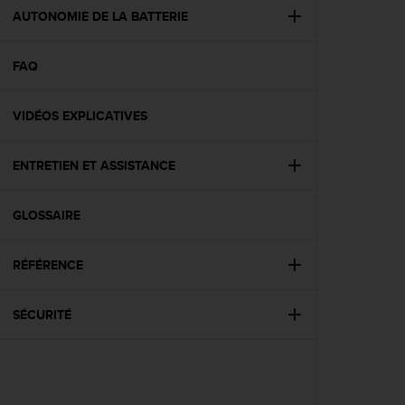
e
AUTONOMIE DE LA BATTERIE
b
(
FAQ
W
e
b
VIDÉOS EXPLICATIVES
C
o
n
ENTRETIEN ET ASSISTANCE
t
e
n
GLOSSAIRE
t
A
RÉFÉRENCE
c
c
e
SÉCURITÉ
s
s
i
b
i