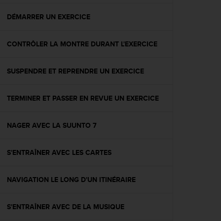
f
o
DÉMARRER UN EXERCICE
r
m
CONTRÔLER LA MONTRE DURANT L'EXERCICE
i
t
é
SUSPENDRE ET REPRENDRE UN EXERCICE
a
u
x
TERMINER ET PASSER EN REVUE UN EXERCICE
d
i
r
NAGER AVEC LA SUUNTO 7
e
c
S'ENTRAÎNER AVEC LES CARTES
t
i
v
NAVIGATION LE LONG D'UN ITINÉRAIRE
e
s
d
S'ENTRAÎNER AVEC DE LA MUSIQUE
'