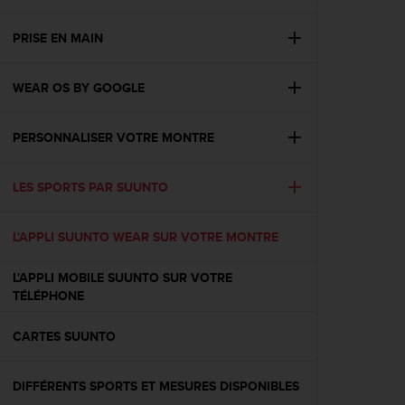
e
s
i
PRISE EN MAIN
t
e
WEAR OS BY GOOGLE
W
e
b
PERSONNALISER VOTRE MONTRE
a
u
n
LES SPORTS PAR SUUNTO
i
v
e
L'APPLI SUUNTO WEAR SUR VOTRE MONTRE
a
u
L'APPLI MOBILE SUUNTO SUR VOTRE
A
TÉLÉPHONE
A
d
CARTES SUUNTO
e
c
o
DIFFÉRENTS SPORTS ET MESURES DISPONIBLES
n