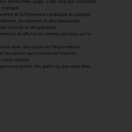
vélo, randonnée, yoga : c'est vous qui choisissez.
 pratiqué.
romètre et la fréquence cardiaque au poignet.
otidienne, du sommeil et des ressources
tre activité et récupération.
exercice et afficher le chemin parcouru sur la
 lieux avec des cartes de fréquentation.
t les utiliser sans connexion Internet.
c votre montre.
rsque vous portez des gants ou que vous êtes