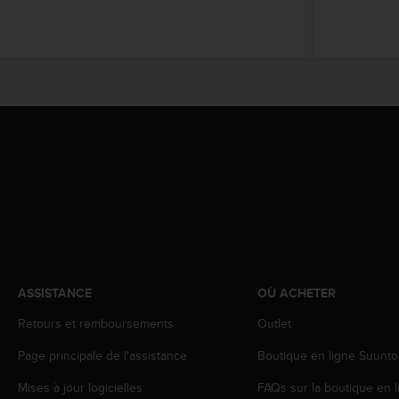
0
a
i
n
s
i
q
u
'
à
a
s
s
u
r
e
r
ASSISTANCE
OÙ ACHETER
s
a
Retours et remboursements
Outlet
c
Page principale de l'assistance
Boutique en ligne Suunto
o
n
Mises à jour logicielles
FAQs sur la boutique en l
f