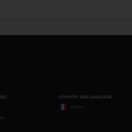
RES
COUNTRY AND LANGUAGE
France
aks