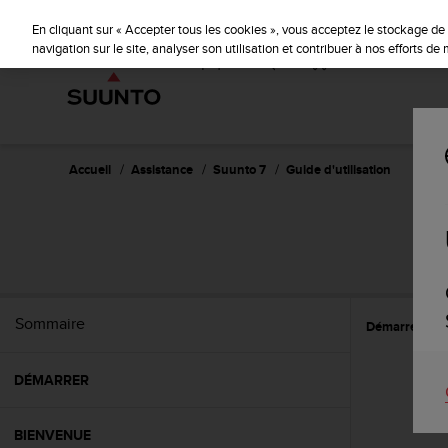
S
u
En cliquant sur « Accepter tous les cookies », vous acceptez le stockage de 
u
navigation sur le site, analyser son utilisation et contribuer à nos efforts d
n
t
o
s
'
e
Accueil
Assistance
Suunto 7
Guide d'utilisation
n
g
a
g
e
à
a
Sommaire
Démarrer
L
m
e
n
DÉMARRER
e
r
c
BIENVENUE