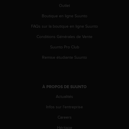
0
Outlet
a
i
Boutique en ligne Suunto
n
s
FAQs sur la boutique en ligne Suunto
i
q
Conditions Générales de Vente
u
'
Suunto Pro Club
à
Remise étudiante Suunto
a
s
s
u
r
e
À PROPOS DE SUUNTO
r
Actualités
s
a
Infos sur l'entreprise
c
o
Careers
n
f
Héritage