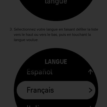
f
o
r
m
i
t
Sélectionnez votre langue en faisant défiler la liste
é
vers le haut ou vers le bas, puis en touchant la
a
langue voulue.
u
x
d
i
r
e
c
t
i
v
e
s
d
'