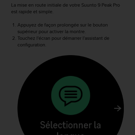
e
La mise en route initiale de votre
Suunto 9 Peak Pro
s
est rapide et simple.
i
t
e
Appuyez de façon prolongée sur le bouton
W
supérieur pour activer la montre.
e
Touchez l'écran pour démarrer l'assistant de
b
configuration.
a
u
n
i
v
e
a
u
A
A
d
e
c
o
n