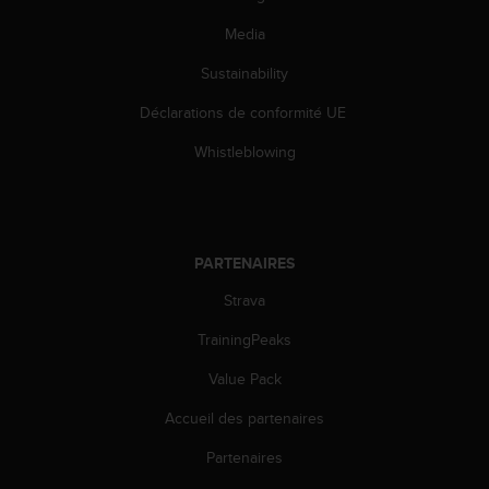
o
Media
r
m
Sustainability
i
t
Déclarations de conformité UE
é
a
Whistleblowing
u
x
a
u
t
PARTENAIRES
r
e
Strava
s
TrainingPeaks
n
o
Value Pack
r
m
Accueil des partenaires
e
s
Partenaires
d