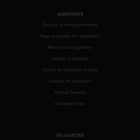
l
i
ASSISTANCE
t
y
Retours et remboursements
G
u
Page principale de l'assistance
i
d
Mises à jour logicielles
e
Guides d'utilisation
l
i
Centre de réparation Suunto
n
e
Centres de réparation
s
,
Tutorial Tuesday
W
C
Contactez-nous
A
G
)
2
.
OÙ ACHETER