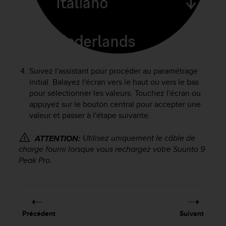
a
c
c
e
s
s
i
Suivez l'assistant pour procéder au paramétrage
b
initial. Balayez l'écran vers le haut ou vers le bas
i
pour sélectionner les valeurs. Touchez l'écran ou
l
appuyez sur le bouton central pour accepter une
i
t
valeur et passer à l'étape suivante.
é
d
Utilisez uniquement le câble de
ATTENTION:
u
charge fourni lorsque vous rechargez votre
Suunto 9
c
Peak Pro
.
o
n
t
e
n
Précédent
Suivant
u
W