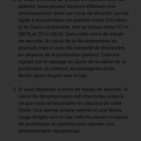
l
plafond, vous pouvez toujours effectuer une
i
décompression dans une zone de sécurité, qui est
t
égale à la profondeur du plafond moins 0,6 mètre
y
(2 ft). Dans cet exemple, elle se trouve entre 17,7 m
G
(58 ft) et 17,1 m (56 ft). Dans cette zone de marge
u
de sécurité, le calcul de la décompression se
i
d
poursuit, mais il vous est conseillé de descendre
e
en dessous de la profondeur plafond. Cela est
l
signalé par le passage au jaune de la valeur de la
i
profondeur du plafond, accompagnée d'une
n
flèche jaune dirigée vers le bas.
e
s
Si vous dépassez la zone de marge de sécurité, le
,
calcul de décompression est interrompu jusqu'à
W
ce que vous redescendiez en dessous de cette
C
limite. Une alarme sonore retentit et une flèche
A
G
rouge dirigée vers le bas s'affiche devant la valeur
)
de profondeur du plafond pour signaler une
2
décompression dangereuse.
.