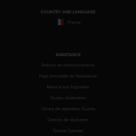
i
o
COUNTRY AND LANGUAGE
n
France
s
d
e
c
e
s
ASSISTANCE
i
Retours et remboursements
t
e
Page principale de l'assistance
W
e
Mises à jour logicielles
b
.
Guides d'utilisation
Centre de réparation Suunto
Centres de réparation
Tutorial Tuesday