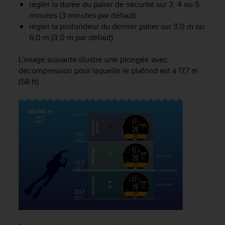
a
régler la durée du palier de sécurité sur 3, 4 ou 5
c
minutes (3 minutes par défaut)
c
régler la profondeur du dernier palier sur 3,0 m ou
e
6,0 m (3,0 m par défaut)
s
s
L’image suivante illustre une plongée avec
i
décompression pour laquelle le plafond est à 17,7 m
b
(58 ft) :
i
l
i
t
é
d
u
c
o
n
t
e
n
u
W