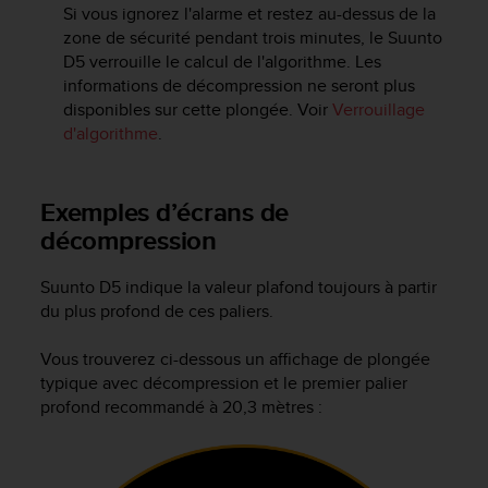
0
Si vous ignorez l'alarme et restez au-dessus de la
a
zone de sécurité pendant trois minutes, le
Suunto
i
D5
verrouille le calcul de l'algorithme. Les
n
informations de décompression ne seront plus
s
disponibles sur cette plongée. Voir
Verrouillage
i
d'algorithme
.
q
u
'
à
Exemples d’écrans de
a
décompression
s
s
u
Suunto D5
indique la valeur plafond toujours à partir
r
du plus profond de ces paliers.
e
r
Vous trouverez ci-dessous un affichage de plongée
s
typique avec décompression et le premier palier
a
profond recommandé à 20,3 mètres :
c
o
n
f