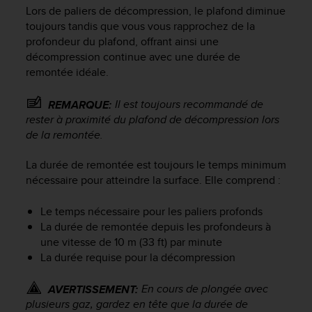
u
Lors de paliers de décompression, le plafond diminue
x
toujours tandis que vous vous rapprochez de la
É
profondeur du plafond, offrant ainsi une
t
décompression continue avec une durée de
a
remontée idéale.
t
s
Il est toujours recommandé de
REMARQUE:
-
U
rester à proximité du plafond de décompression lors
n
de la remontée.
i
s
La durée de remontée est toujours le temps minimum
a
nécessaire pour atteindre la surface. Elle comprend :
u
+
Le temps nécessaire pour les paliers profonds
1
La durée de remontée depuis les profondeurs à
8
une vitesse de 10 m (33 ft) par minute
5
La durée requise pour la décompression
5
2
5
En cours de plongée avec
AVERTISSEMENT:
8
plusieurs gaz, gardez en tête que la durée de