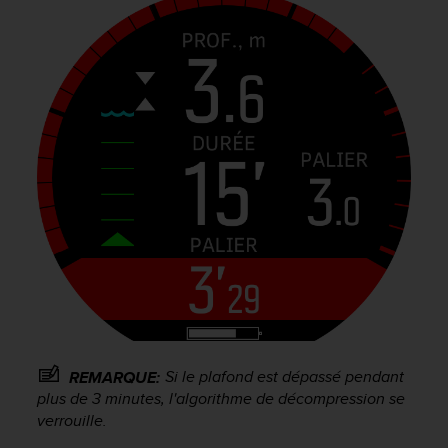
-
v
o
u
s
a
u
S
e
r
v
i
c
e
c
l
i
e
Si le plafond est dépassé pendant
REMARQUE:
n
plus de 3 minutes, l'algorithme de décompression se
t
s
verrouille.
a