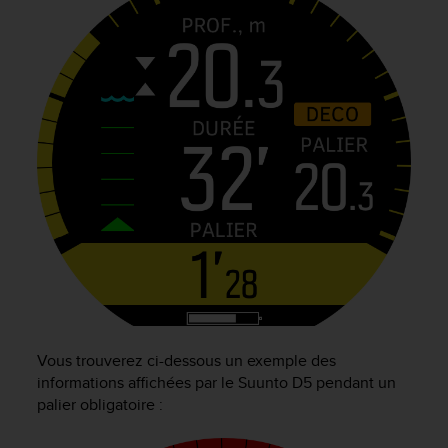
'
a
c
c
e
s
s
i
b
i
l
i
t
é
.
A
d
r
Vous trouverez ci-dessous un exemple des
e
informations affichées par le
Suunto D5
pendant un
s
palier obligatoire :
s
e
z