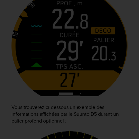
o
r
m
i
t
é
a
u
x
a
u
t
r
e
s
n
o
Vous trouverez ci-dessous un exemple des
r
informations affichées par le
Suunto D5
durant un
m
palier profond optionnel :
e
s
d