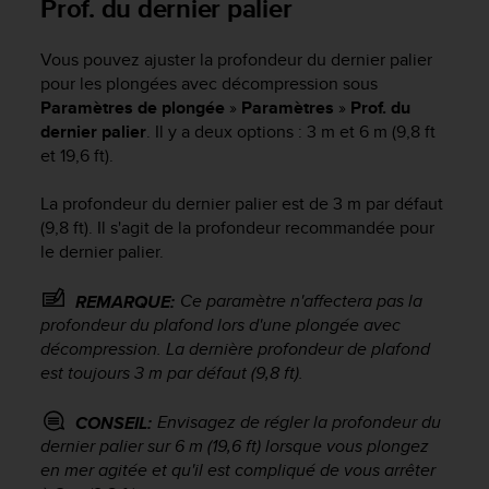
Prof. du dernier palier
s
r
Vous pouvez ajuster la profondeur du dernier palier
e
n
pour les plongées avec décompression sous
c
Paramètres de plongée
»
Paramètres
»
Prof. du
o
dernier palier
. Il y a deux options : 3 m et 6 m (9,8 ft
n
et 19,6 ft).
t
r
La profondeur du dernier palier est de 3 m par défaut
e
(9,8 ft). Il s'agit de la profondeur recommandée pour
z
le dernier palier.
d
e
s
Ce paramètre n'affectera pas la
REMARQUE:
p
profondeur du plafond lors d'une plongée avec
r
décompression. La dernière profondeur de plafond
o
est toujours 3 m par défaut (9,8 ft).
b
l
Envisagez de régler la profondeur du
CONSEIL:
è
dernier palier sur 6 m (19,6 ft) lorsque vous plongez
m
en mer agitée et qu'il est compliqué de vous arrêter
e