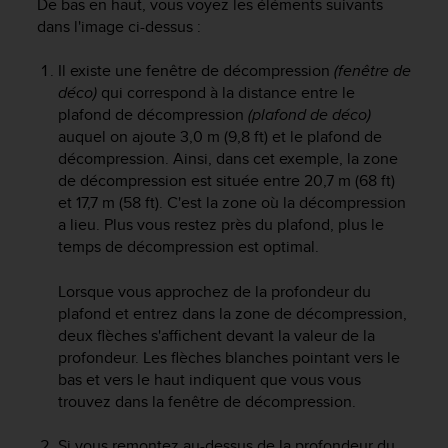
De bas en haut, vous voyez les éléments suivants
e
dans l'image ci-dessus :
b
(
Il existe une fenêtre de décompression
(fenêtre de
W
déco)
qui correspond à la distance entre le
e
plafond de décompression
(plafond de déco)
b
auquel on ajoute 3,0 m (9,8 ft) et le plafond de
C
o
décompression. Ainsi, dans cet exemple, la zone
n
de décompression est située entre 20,7 m (68 ft)
t
et 17,7 m (58 ft). C'est la zone où la décompression
e
a lieu. Plus vous restez près du plafond, plus le
n
temps de décompression est optimal.
t
A
Lorsque vous approchez de la profondeur du
c
plafond et entrez dans la zone de décompression,
c
deux flèches s'affichent devant la valeur de la
e
profondeur. Les flèches blanches pointant vers le
s
s
bas et vers le haut indiquent que vous vous
i
trouvez dans la fenêtre de décompression.
b
i
Si vous remontez au-dessus de la profondeur du