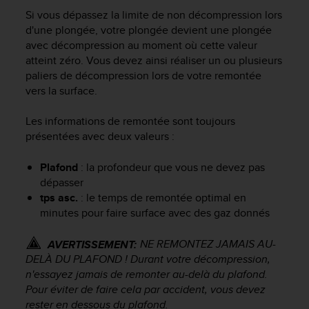
e
Si vous dépassez la limite de non décompression lors
s
i
d'une plongée, votre plongée devient une plongée
t
avec décompression au moment où cette valeur
e
atteint zéro. Vous devez ainsi réaliser un ou plusieurs
W
paliers de décompression lors de votre remontée
e
vers la surface.
b
a
Les informations de remontée sont toujours
u
présentées avec deux valeurs :
n
i
Plafond
: la profondeur que vous ne devez pas
v
e
dépasser
a
tps asc.
: le temps de remontée optimal en
u
minutes pour faire surface avec des gaz donnés
A
A
NE REMONTEZ JAMAIS AU-
AVERTISSEMENT:
d
DELÀ DU PLAFOND ! Durant votre décompression,
e
n'essayez jamais de remonter au-delà du plafond.
c
Pour éviter de faire cela par accident, vous devez
o
rester en dessous du plafond.
n