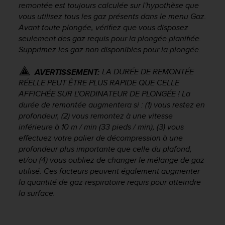
0
remontée est toujours calculée sur l'hypothèse que
9
vous utilisez tous les gaz présents dans le menu Gaz.
0
Avant toute plongée, vérifiez que vous disposez
0
seulement des gaz requis pour la plongée planifiée.
(
Supprimez les gaz non disponibles pour la plongée.
a
p
p
LA DURÉE DE REMONTÉE
AVERTISSEMENT:
e
RÉELLE PEUT ÊTRE PLUS RAPIDE QUE CELLE
l
AFFICHÉE SUR L'ORDINATEUR DE PLONGÉE ! La
g
durée de remontée augmentera si : (1) vous restez en
r
profondeur, (2) vous remontez à une vitesse
a
inférieure à 10 m / min (33 pieds / min), (3) vous
t
effectuez votre palier de décompression à une
u
profondeur plus importante que celle du plafond,
i
et/ou (4) vous oubliez de changer le mélange de gaz
t
utilisé. Ces facteurs peuvent également augmenter
)
s
la quantité de gaz respiratoire requis pour atteindre
i
la surface.
v
o
u