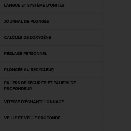
e
LANGUE ET SYSTÈME D'UNITÉS
b
(
JOURNAL DE PLONGÉE
W
e
b
CALCULS DE L'OXYGÈNE
C
o
n
RÉGLAGE PERSONNEL
t
e
n
PLONGÉE AU RECYCLEUR
t
A
PALIERS DE SÉCURITÉ ET PALIERS DE
c
PROFONDEUR
c
e
VITESSE D'ÉCHANTILLONNAGE
s
s
i
VEILLE ET VEILLE PROFONDE
b
i