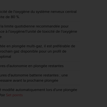
icité de l'oxygène du système nerveux central
mite de 80 %.
 la limite quotidienne recommandée pour
nce à l'oxygène/l'unité de toxicité de l'oxygène
e.
tée en plongée multi-gaz, il est préférable de
prochain gaz disponible pour un profil de
optimal
ures d'autonomie en plongée restantes
res d'autonomie batterie restantes ; une
essaire avant la prochaine plongée
té modifié automatiquement lors d'une plongée
Voir
Set points