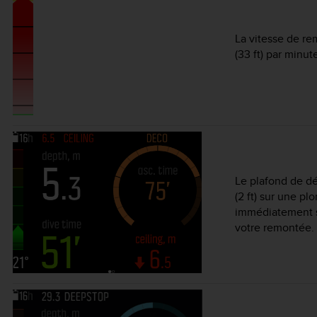
La vitesse de re
(33 ft) par minu
Le plafond de d
(2 ft) sur une 
immédiatement s
votre remontée.