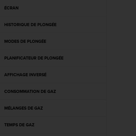
a
c
ÉCRAN
c
e
HISTORIQUE DE PLONGÉE
s
s
i
MODES DE PLONGÉE
b
i
l
PLANIFICATEUR DE PLONGÉE
i
t
é
AFFICHAGE INVERSÉ
d
u
CONSOMMATION DE GAZ
c
o
n
MÉLANGES DE GAZ
t
e
n
TEMPS DE GAZ
u
W