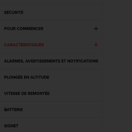
e
s
i
SÉCURITÉ
t
e
POUR COMMENCER
W
e
b
CARACTÉRISTIQUES
a
u
n
ALARMES, AVERTISSEMENTS ET NOTIFICATIONS
i
v
e
PLONGÉE EN ALTITUDE
a
u
VITESSE DE REMONTÉE
A
A
d
BATTERIE
e
c
o
SIGNET
n