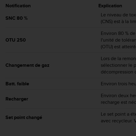
Notification
Explication
Le niveau de tox
SNC 80 %
(CNS) est à la li
Environ 80 % de
OTU 250
l'unité de toléra
(OTU) est atteint
Lors de la remon
Changement de gaz
sélectionner le 
décompression 
Batt. faible
Environ trois he
Environ deux heu
Recharger
recharge est néc
Le set point a é
Set point changé
avec recycleur. 