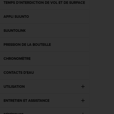
l
TEMPS D'INTERDICTION DE VOL ET DE SURFACE
i
t
APPLI SUUNTO
y
G
u
SUUNTOLINK
i
d
e
PRESSION DE LA BOUTEILLE
l
i
n
CHRONOMÈTRE
e
s
CONTACTS D'EAU
,
W
C
UTILISATION
A
G
)
ENTRETIEN ET ASSISTANCE
2
.