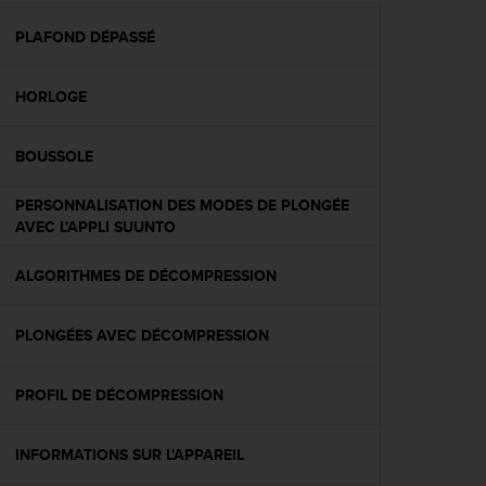
f
o
PLAFOND DÉPASSÉ
r
m
HORLOGE
i
t
é
BOUSSOLE
a
u
PERSONNALISATION DES MODES DE PLONGÉE
x
AVEC L'APPLI SUUNTO
d
i
r
ALGORITHMES DE DÉCOMPRESSION
e
c
PLONGÉES AVEC DÉCOMPRESSION
t
i
v
PROFIL DE DÉCOMPRESSION
e
s
d
INFORMATIONS SUR L'APPAREIL
'