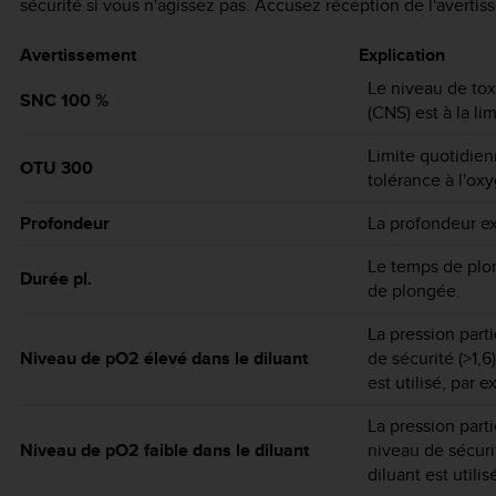
sécurité si vous n'agissez pas. Accusez réception de l'averti
Avertissement
Explication
Le niveau de tox
SNC 100 %
(CNS) est à la li
Limite quotidie
OTU 300
tolérance à l'ox
Profondeur
La profondeur ex
Le temps de plo
Durée pl.
de plongée.
La pression part
Niveau de pO2 élevé dans le diluant
de sécurité (>1,6
est utilisé, par 
La pression part
Niveau de pO2 faible dans le diluant
niveau de sécuri
diluant est utili