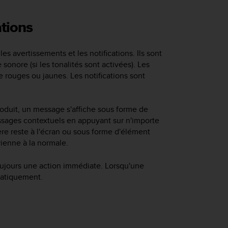
ations
s avertissements et les notifications. Ils sont
onore (si les tonalités sont activées). Les
 rouges ou jaunes. Les notifications sont
roduit, un message s'affiche sous forme de
sages contextuels en appuyant sur n'importe
ère reste à l'écran ou sous forme d'élément
vienne à la normale.
oujours une action immédiate. Lorsqu'une
omatiquement.