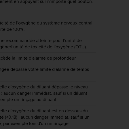
ssement en appuyant sur n'importe quel bouton.
icité de l'oxygène du système nerveux central
mite de 100%.
nne recommandée atteinte pour l'unité de
ygène/l'unité de toxicité de l'oxygène (OTU).
cède la limite d'alarme de profondeur
ngée dépasse votre limite d'alarme de temps
ielle d'oxygène du diluant dépasse le niveau
) ; aucun danger immédiat, sauf si un diluant
exemple un rinçage au diluant
ielle d'oxygène du diluant est en dessous du
té (<0,18) ; aucun danger immédiat, sauf si un
sé, par exemple lors d'un un rinçage